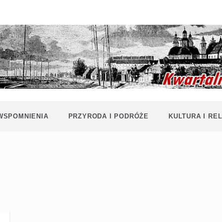
Historia i
Echa
współczesność
Polaków na
Polesiu.
Polesia
Przyroda,
zabytki, kultura
i wspomnienia
z Polesia.
 WSPOMNIENIA
PRZYRODA I PODRÓŻE
KULTURA I REL