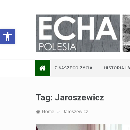
Skip
to
content
Otwórz pasek narzędzi
Z NASZEGO ŻYCIA
HISTORIA I
Tag:
Jaroszewicz
Home
»
Jaroszewicz