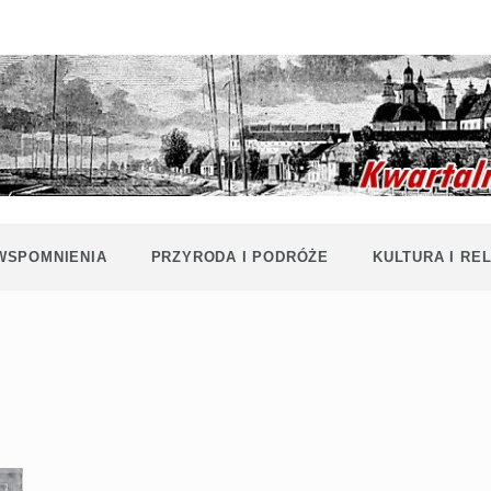
Historia i
Echa
współczesność
Polaków na
Polesiu.
Polesia
Przyroda,
zabytki, kultura
i wspomnienia
z Polesia.
 WSPOMNIENIA
PRZYRODA I PODRÓŻE
KULTURA I REL