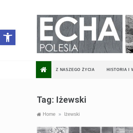
Skip
to
content
Otwórz pasek narzędzi
Z NASZEGO ŻYCIA
HISTORIA I
Tag:
Iżewski
Home
»
Iżewski