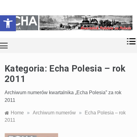
Skip
Historia i
Echa
to
Otwórz pasek narzędzi
współczesność
content
Polaków na
Polesiu.
Polesia
Przyroda,
zabytki, kultura
i wspomnienia
z Polesia.
Kategoria:
Echa Polesia – rok
2011
Archiwum numerów kwartalnika „Echa Polesia” za rok
2011
Home
»
Archiwum numerów
»
Echa Polesia – rok
2011