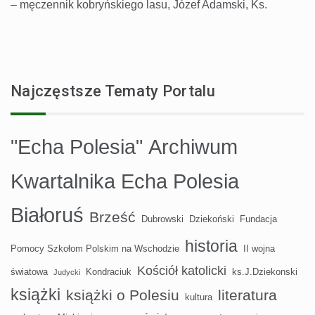
– męczennik kobryńskiego lasu, Józef Adamski, Ks.
Najczęstsze Tematy Portalu
"Echa Polesia"
Archiwum
Kwartalnika Echa Polesia
Białoruś
Brześć
Dubrowski
Dziekoński
Fundacja
historia
Pomocy Szkołom Polskim na Wschodzie
II wojna
Kościół katolicki
światowa
Kondraciuk
ks.J.Dziekonski
Judycki
książki
książki o Polesiu
literatura
kultura