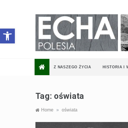
Skip
to
content
Otwórz pasek narzędzi
Z NASZEGO ŻYCIA
HISTORIA I
Tag:
oświata
Home
»
oświata