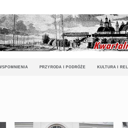
Historia i
Echa
współczesność
Polaków na
Polesiu.
Polesia
Przyroda,
zabytki, kultura
i wspomnienia
z Polesia.
 WSPOMNIENIA
PRZYRODA I PODRÓŻE
KULTURA I REL