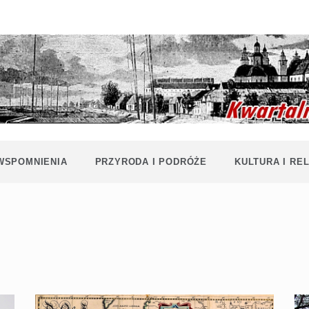
Historia i
Echa
współczesność
Polaków na
Polesiu.
Polesia
Przyroda,
zabytki, kultura
i wspomnienia
z Polesia.
 WSPOMNIENIA
PRZYRODA I PODRÓŻE
KULTURA I REL