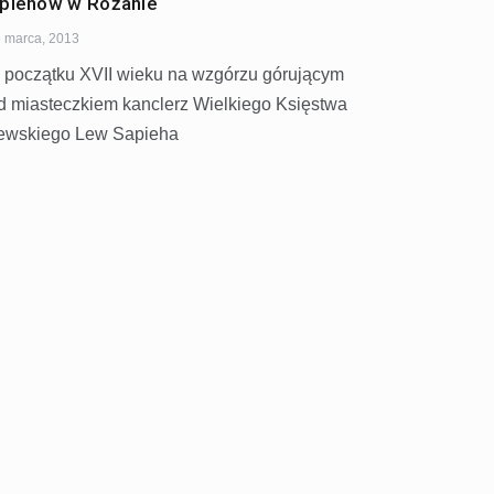
piehów w Różanie
 marca, 2013
 początku XVII wieku na wzgórzu górującym
d miasteczkiem kanclerz Wielkiego Księstwa
tewskiego Lew Sapieha