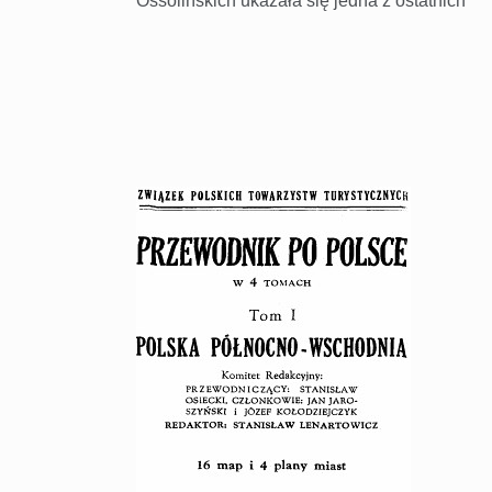
Ossolińskich ukazała się jedna z ostatnich