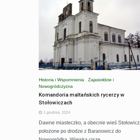
Historia i Wspomnienia
,
Zajasiołdzie i
Nowogródczyzna
Komandoria maltańskich rycerzy w
Stołowiczach
1 grudnia, 2024
Dawne miasteczko, a obecnie wieś Stołowic
położone po drodze z Baranowicz do
Nowogródka. Wiejską ciszę