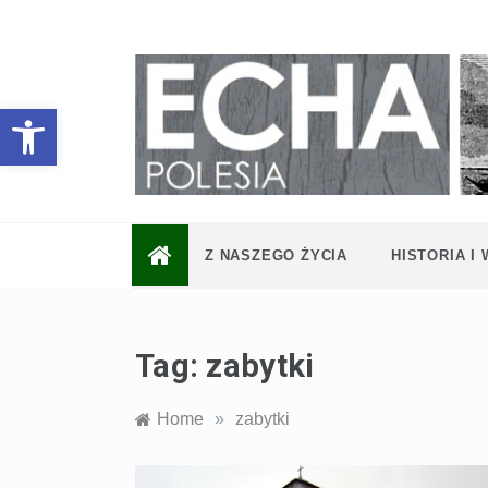
Skip
to
content
Otwórz pasek narzędzi
Z NASZEGO ŻYCIA
HISTORIA I
Tag:
zabytki
Home
»
zabytki