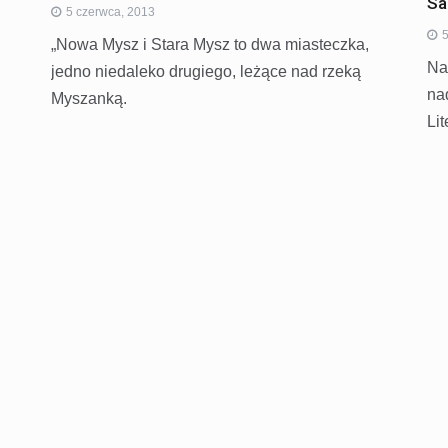
Sa
5 czerwca, 2013
5
„Nowa Mysz i Stara Mysz to dwa miasteczka,
Na
jedno niedaleko drugiego, leżące nad rzeką
na
Myszanką.
Li