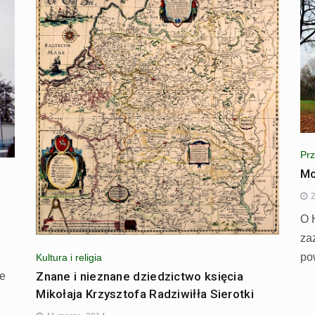
Prz
Mo
2
O 
za
po
Kultura i religia
Znane i nieznane dziedzictwo księcia
ze
Mikołaja Krzysztofa Radziwiłła Sierotki