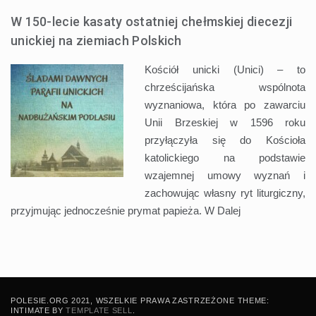
W 150-lecie kasaty ostatniej chełmskiej diecezji
unickiej na ziemiach Polskich
Kościół unicki (Unici) – to
chrześcijańska wspólnota
wyznaniowa, która po zawarciu
Unii Brzeskiej w 1596 roku
przyłączyła się do Kościoła
katolickiego na podstawie
wzajemnej umowy wyznań i
zachowując własny ryt liturgiczny,
przyjmując jednocześnie prymat papieża. W
Dalej
POLESIE.ORG 2021, WSZELKIE PRAWA ZASTRZEŻONE THEME:
INTIMATE BY
TEMPLATE SELL
.