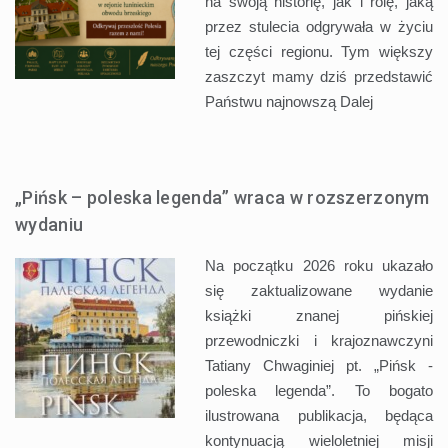
na swoją historię, jak i rolę, jaką
przez stulecia odgrywała w życiu
tej części regionu. Tym większy
zaszczyt mamy dziś przedstawić
Państwu najnowszą
Dalej
„Pińsk – poleska legenda” wraca w rozszerzonym
wydaniu
Na początku 2026 roku ukazało
się zaktualizowane wydanie
książki znanej pińskiej
przewodniczki i krajoznawczyni
Tatiany Chwaginiej pt. „Pińsk -
poleska legenda”. To bogato
ilustrowana publikacja, będąca
kontynuacją wieloletniej misji