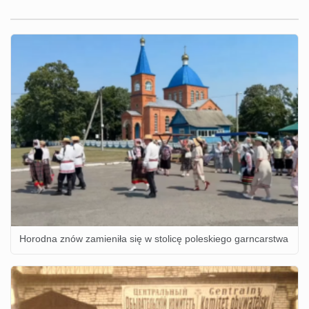
Horodna znów zamieniła się w stolicę poleskiego garncarstwa