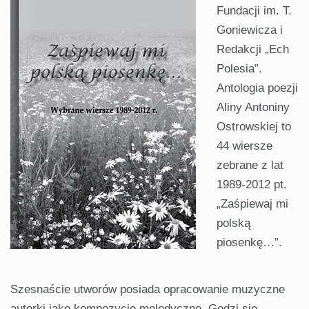
Fundacji im. T.
Goniewicza i
Redakcji „Ech
Polesia”.
Antologia poezji
Aliny Antoniny
Ostrowskiej to
44 wiersze
zebrane z lat
1989-2012 pt.
„Zaśpiewaj mi
polską
piosenkę…”.
Szesnaście utworów posiada opracowanie muzyczne
autorki jako kompozycje melodyczne. Godzi się