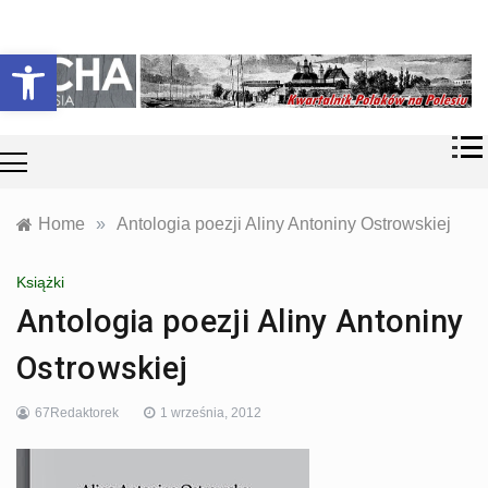
Skip
Historia i
Echa
to
Otwórz pasek narzędzi
współczesność
content
Polaków na
Polesiu.
Polesia
Przyroda,
zabytki, kultura
i wspomnienia
z Polesia.
Home
»
Antologia poezji Aliny Antoniny Ostrowskiej
Książki
Antologia poezji Aliny Antoniny
Ostrowskiej
67Redaktorek
1 września, 2012