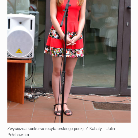
Zwycięzca konkursu recytatorskiego poezji Z.Kabaty – Julia
Połchowska