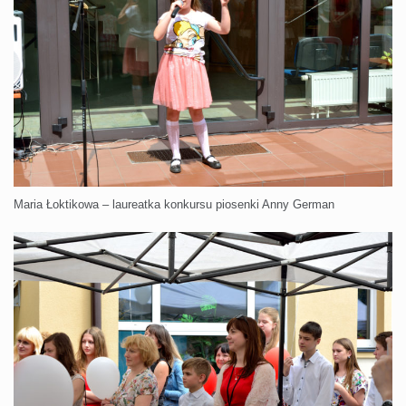
Maria Łoktikowa – laureatka konkursu piosenki Anny German