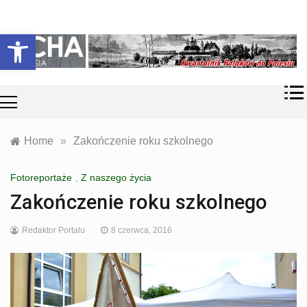
Skip
Historia i
Echa
to
Otwórz pasek narzędzi
współczesność
content
Polaków na
Polesiu.
Polesia
Przyroda,
zabytki, kultura
i wspomnienia
z Polesia.
Home
»
Zakończenie roku szkolnego
Fotoreportaże
,
Z naszego życia
Zakończenie roku szkolnego
Redaktor Portalu
8 czerwca, 2016