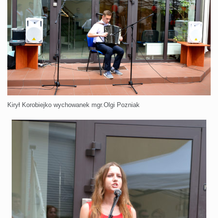
Kirył Korobiejko wychowanek mgr.Olgi Pozniak