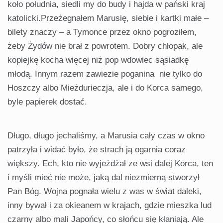
koło południa, siedli my do budy i hajda w pański kraj
katolicki.Przeżegnałem Marusię, siebie i kartki małe –
bilety znaczy – a Tymonce przez okno pogroziłem,
żeby Żydów nie brał z powrotem. Dobry chłopak, ale
kopiejkę kocha więcej niż pop wdowiec sąsiadkę
młodą. Innym razem zawiezie poganina nie tylko do
Hoszczy albo Mieżdurieczja, ale i do Korca samego,
byle papierek dostać.
Długo, długo jechaliśmy, a Marusia cały czas w okno
patrzyła i widać było, że strach ją ogarnia coraz
większy. Ech, kto nie wyjeżdżał ze wsi dalej Korca, ten
i myśli mieć nie może, jaką dal niezmierną stworzył
Pan Bóg. Wojna pognała wielu z was w świat daleki,
inny bywał i za okieanem w krajach, gdzie mieszka lud
czarny albo mali Japońcy, co słońcu się kłaniają. Ale