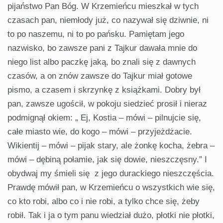
pijaństwo Pan Bóg. W Krzemieńcu mieszkał w tych
czasach pan, niemłody już, co nazywał się dziwnie, ni
to po naszemu, ni to po pańsku. Pamiętam jego
nazwisko, bo zawsze pani z Tajkur dawała mnie do
niego list albo paczkę jaką, bo znali się z dawnych
czasów, a on znów zawsze do Tajkur miał gotowe
pismo, a czasem i skrzynkę z książkami. Dobry był
pan, zawsze ugościł, w pokoju siedzieć prosił i nieraz
podmignął okiem: „ Ej, Kostia – mówi – pilnujcie się,
całe miasto wie, do kogo – mówi – przyjeżdżacie.
Wikientij – mówi – pijak stary, ale żonkę kocha, żebra –
mówi – dębiną połamie, jak się dowie, nieszczęsny.” I
obydwaj my śmieli się z jego durackiego nieszczęścia.
Prawdę mówił pan, w Krzemieńcu o wszystkich wie się,
co kto robi, albo co i nie robi, a tylko chce się, żeby
robił. Tak i ja o tym panu wiedział dużo, płotki nie płotki,