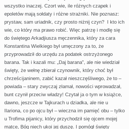
wszystko inaczej. Czort wie, ile różnych czapek i
epoletów mają sołdaty i różne strażniki. Nie poznasz:
prystaw, sam uriadnik, czy prosto niżnij czyn? I kto ich
wie, co który ma prawo robić. Więc patrzę i modlę się
do świętego Arkadjiusza męczennika, który za cara
Konstantina Wielkiego był umęczony za to, że
przyprowadził do urzędu za podatek ostrzyżonego
barana. Tak i kazali mu: „Daj barana”, ale nie wiedział
święty, że wełnę zbierał czynownik, który choć był
chrześcijaninem, zabić kazał nieszczęśliwego, że to –
powiada – stary zwyczaj złamał, nowości wprowadzał,
bunt czynił przeciw władzy! Czytał ja o tym w książce,
dawno, jeszcze w Tajkurach u dziadka, ale nie u
Ilariona, co po ojcu był – wieczna im pamięć obu – tylko
u Trofima pijanicy, który przychodził się ojcem mojej
matce, Bóg niech ukoi jej duszę. I pomógł święty