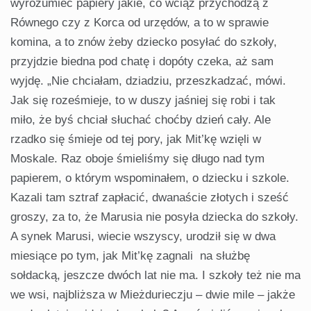
wyrozumieć papiery jakie, co wciąż przychodzą z
Równego czy z Korca od urzędów, a to w sprawie
komina, a to znów żeby dziecko posyłać do szkoły,
przyjdzie biedna pod chatę i dopóty czeka, aż sam
wyjdę. „Nie chciałam, dziadziu, przeszkadzać, mówi.
Jak się roześmieje, to w duszy jaśniej się robi i tak
miło, że byś chciał słuchać choćby dzień cały. Ale
rzadko się śmieje od tej pory, jak Mit’kę wzięli w
Moskale. Raz oboje śmieliśmy się długo nad tym
papierem, o którym wspominałem, o dziecku i szkole.
Kazali tam sztraf zapłacić, dwanaście złotych i sześć
groszy, za to, że Marusia nie posyła dziecka do szkoły.
A synek Marusi, wiecie wszyscy, urodził się w dwa
miesiące po tym, jak Mit’kę zagnali na służbę
sołdacką, jeszcze dwóch lat nie ma. I szkoły też nie ma
we wsi, najbliższa w Mieżdurieczju – dwie mile – jakże