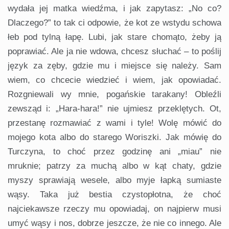
wydała jej matka wiedźma, i jak zapytasz: „No co?
Dlaczego?” to tak ci odpowie, że kot ze wstydu schowa
łeb pod tylną łapę. Lubi, jak stare chomąto, żeby ją
poprawiać. Ale ja nie wdowa, chcesz słuchać – to poślij
język za zęby, gdzie mu i miejsce się należy. Sam
wiem, co chcecie wiedzieć i wiem, jak opowiadać.
Rozgniewali wy mnie, pogańskie tarakany! Obleźli
zewsząd i: „Hara-hara!” nie ujmiesz przeklętych. Ot,
przestanę rozmawiać z wami i tyle! Wolę mówić do
mojego kota albo do starego Woriszki. Jak mówię do
Turczyna, to choć przez godzinę ani „miau” nie
mruknie; patrzy za muchą albo w kąt chaty, gdzie
myszy sprawiają wesele, albo myje łapką sumiaste
wąsy. Taka już bestia czystopłotna, że choć
najciekawsze rzeczy mu opowiadaj, on najpierw musi
umyć wąsy i nos, dobrze jeszcze, że nie co innego. Ale