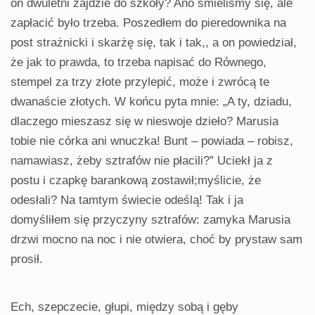
on dwuletni zajdzie do szkoły? Ano śmieliśmy się, ale
zapłacić było trzeba. Poszedłem do pieredownika na
post strażnicki i skarżę się, tak i tak,, a on powiedział,
że jak to prawda, to trzeba napisać do Równego,
stempel za trzy złote przylepić, może i zwrócą te
dwanaście złotych. W końcu pyta mnie: „A ty, dziadu,
dlaczego mieszasz się w nieswoje dzieło? Marusia
tobie nie córka ani wnuczka! Bunt – powiada – robisz,
namawiasz, żeby sztrafów nie płacili?” Uciekł ja z
postu i czapkę barankową zostawił;myślicie, że
odesłali? Na tamtym świecie odeślą! Tak i ja
domyśliłem się przyczyny sztrafów: zamyka Marusia
drzwi mocno na noc i nie otwiera, choć by prystaw sam
prosił.
Ech, szepczecie, głupi, między sobą i gęby