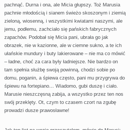
pachnąć. Durna i ona, ale Micia głupszy. Toż Marusia
pachnie młodością i sianem świeżo skoszonym i ziemią
zieloną, wiosenną, i wszystkimi kwiatami naszymi, ale
jemu, podłemu, zachciało się pańskich fabrycznych
zapachów. Podobał się Micia pani, ubrała go jak
obrazek, nie w kazionne, ale w ciemne sukno, a te ich
ułańskie mundury i buty lakierowane – nie ma co mówić
– ładne, choć za cara były ładniejsze. Nie bardzo on
tam spełnia służbę swoją powinną, chodzi sobie po
domu, poganin, a śpiewa często, pani mu przygrywa do
śpiewu na fortepiano… Wiadomo, gubi duszę i ciało.
Marusie nieszczęsną zabija, a wszystko przez ten nos
swój przeklęty. Ot, czym to czasem czort na zgubę
prowadzi dusze prawosławne!