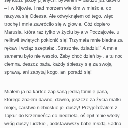
się ludzi, jakby pijanych; bywałem – bardzo już dawno
– i w Kijowie, i nad morzem wielkim w mieście, co
nazywa się Odessa. Ale odwyknąłem od tego, więc
trochę i mnie zawróciło się w głowie. Cóż dopiero
Marusia, która raz tylko w życiu była w Poczajowie, u
relikwii świętych pokłonić się! Trzymała mnie biedna za
rękaw i wciąż szeptała: „Strasznie, dziadziu!” A mnie
samemu było nie wesoło. Żeby choć dzień był, a tu noc
ciemna, deszcz pada, każdy śpieszy się za swoją
sprawą, ani zapytaj kogo, ani poradź się!
Miałem ja na kartce zapisaną jedną familię pana,
którego znałem dawno, dawno, jeszcze za życia matki
mojej, carstwo niebieskie jej duszy! Przyjeżdżałem z
Tajkur do Krzemieńca co niedziela, oślepił mnie wtedy
wróg duszy ludzkiej, podstawiwszy babę młodą. Ładna