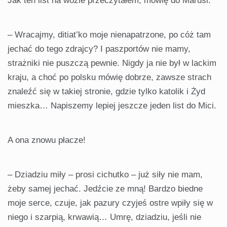
Jak ten list na wozie przeczytałem, mówię do Marusi:
– Wracajmy, ditiat’ko moje nienapatrzone, po cóż tam
jechać do tego zdrajcy? I paszportów nie mamy,
strażniki nie puszczą pewnie. Nigdy ja nie był w lackim
kraju, a choć po polsku mówię dobrze, zawsze strach
znaleźć się w takiej stronie, gdzie tylko katolik i Żyd
mieszka… Napiszemy lepiej jeszcze jeden list do Mici.
A ona znowu płacze!
– Dziadziu miły – prosi cichutko – już siły nie mam,
żeby samej jechać. Jedźcie ze mną! Bardzo biedne
moje serce, czuje, jak pazury czyjeś ostre wpiły się w
niego i szarpią, krwawią… Umrę, dziadziu, jeśli nie