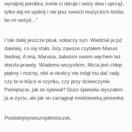
wynajmij porobka, konie ci daruje i wozy dwa i uprząż,
tylko daj mi spokój i nie pisz swoich mużyckich listów,
bo mi wstyd…”
I tak dalej jeszcze pisał, sobaczy syn. Wiedział ja już
dawniej, co się stało, listy zawsze czytałem Marusi
biednej. A ona, Marusia, babskim swoim węchem też
doszła prawdy. Wiadomo wszystkim, Micia jest chłop
piękny i mocny, nikt w okolicy nie mógł mu dać rady,
czy to w bójce w szynku, czy przy dziewczynie.
Pamiętacie, jak on śpiewał? Dużo śpiewów słyszałem
ja w życiu, ale jak on zaciągnął moskiewską piosenkę:
Poslednijnyniesznijdienioczek,