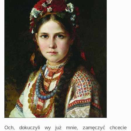
Och, dokuczyli wy już mnie, zamęczyć chcecie