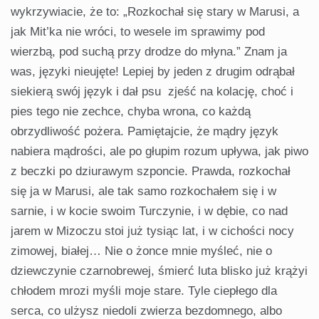
wykrzywiacie, że to: „Rozkochał się stary w Marusi, a
jak Mit’ka nie wróci, to wesele im sprawimy pod
wierzbą, pod suchą przy drodze do młyna.” Znam ja
was, języki nieujęte! Lepiej by jeden z drugim odrąbał
siekierą swój język i dał psu zjeść na kolację, choć i
pies tego nie zechce, chyba wrona, co każdą
obrzydliwość pożera. Pamiętajcie, że mądry język
nabiera mądrości, ale po głupim rozum upływa, jak piwo
z beczki po dziurawym szponcie. Prawda, rozkochał
się ja w Marusi, ale tak samo rozkochałem się i w
sarnie, i w kocie swoim Turczynie, i w dębie, co nad
jarem w Mizoczu stoi już tysiąc lat, i w cichości nocy
zimowej, białej… Nie o żonce mnie myśleć, nie o
dziewczynie czarnobrewej, śmierć luta blisko już krążyi
chłodem mrozi myśli moje stare. Tyle ciepłego dla
serca, co ulżysz niedoli zwierza bezdomnego, albo