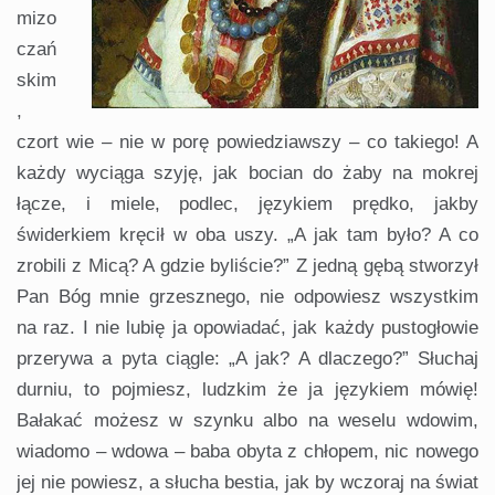
mizo
czań
skim
,
czort wie – nie w porę powiedziawszy – co takiego! A
każdy wyciąga szyję, jak bocian do żaby na mokrej
łącze, i miele, podlec, językiem prędko, jakby
świderkiem kręcił w oba uszy. „A jak tam było? A co
zrobili z Micą? A gdzie byliście?” Z jedną gębą stworzył
Pan Bóg mnie grzesznego, nie odpowiesz wszystkim
na raz. I nie lubię ja opowiadać, jak każdy pustogłowie
przerywa a pyta ciągle: „A jak? A dlaczego?” Słuchaj
durniu, to pojmiesz, ludzkim że ja językiem mówię!
Bałakać możesz w szynku albo na weselu wdowim,
wiadomo – wdowa – baba obyta z chłopem, nic nowego
jej nie powiesz, a słucha bestia, jak by wczoraj na świat