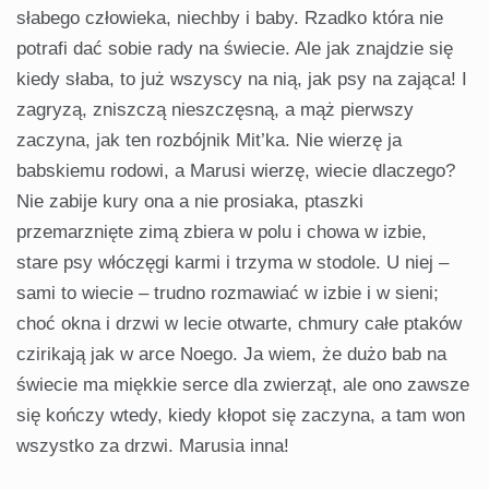
słabego człowieka, niechby i baby. Rzadko która nie
potrafi dać sobie rady na świecie. Ale jak znajdzie się
kiedy słaba, to już wszyscy na nią, jak psy na zająca! I
zagryzą, zniszczą nieszczęsną, a mąż pierwszy
zaczyna, jak ten rozbójnik Mit’ka. Nie wierzę ja
babskiemu rodowi, a Marusi wierzę, wiecie dlaczego?
Nie zabije kury ona a nie prosiaka, ptaszki
przemarznięte zimą zbiera w polu i chowa w izbie,
stare psy włóczęgi karmi i trzyma w stodole. U niej –
sami to wiecie – trudno rozmawiać w izbie i w sieni;
choć okna i drzwi w lecie otwarte, chmury całe ptaków
czirikają jak w arce Noego. Ja wiem, że dużo bab na
świecie ma miękkie serce dla zwierząt, ale ono zawsze
się kończy wtedy, kiedy kłopot się zaczyna, a tam won
wszystko za drzwi. Marusia inna!