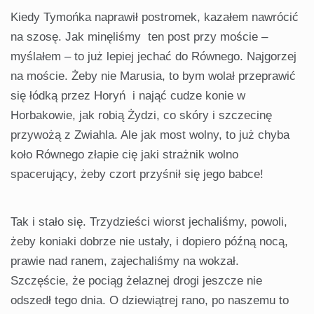
Kiedy Tymońka naprawił postromek, kazałem nawrócić
na szosę. Jak minęliśmy ten post przy moście –
myślałem – to już lepiej jechać do Równego. Najgorzej
na moście. Żeby nie Marusia, to bym wolał przeprawić
się łódką przez Horyń i nająć cudze konie w
Horbakowie, jak robią Żydzi, co skóry i szczecinę
przywożą z Zwiahla. Ale jak most wolny, to już chyba
koło Równego złapie cię jaki strażnik wolno
spacerujący, żeby czort przyśnił się jego babce!
Tak i stało się. Trzydzieści wiorst jechaliśmy, powoli,
żeby koniaki dobrze nie ustały, i dopiero późną nocą,
prawie nad ranem, zajechaliśmy na wokzał.
Szczęście, że pociąg żelaznej drogi jeszcze nie
odszedł tego dnia. O dziewiątrej rano, po naszemu to