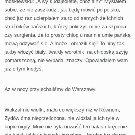
moskiewsku: „A wy kudajedietie, choziain?” Myślałem
sobie, że nie zaszkodzi, jak będę mówić po polsku,
choć już raz ucierpiałem za to od samych że ichnich
strażników pańskich, którzy policzyli mnie za szpiona
czy surgienta, że to prosty chłop u nas nie umie pańską
mową odzywać się. A może i obrazili się? To niby tak
jakby włożyć biały, twardy worotnik na chłopską szyję
pomarszconą, nie wypada, znaczy. Opowiadałem wam
już o tym kiedyś.
Aż w nocy przyjechaliśmy do Warszawy.
Wokzał nie wielki, mało co większy niż w Równem,
Żydów ćma nieprzeliczona, nie widział ja ich tyle w
kupie nigdy. Mnie nie była nowość ten hałas i kręcenie