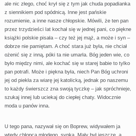
ale nic złego, choć krył się z tym jak chuda popadianka
z siennikiem pod spódnicą. Inne jest pańskie
rozumienie, a inne nasze chłopskie. Mówili, że ten pan
przez trzydzieści lat kochał się w jednej pani, co piękne
książki polskie pisała – czy też jej mąż, a może i syn –
dobrze nie pamiętam. A choć stara już była, nie chciał
ożenić się z inną, póki ta nie umarła. Bóg jeden wie, co
było między nimi, ale kochać się w starej babie to tylko
pan potrafi. Może i piękna była, niech Pan Bóg uchroni
jej od piekła za wiarę jej katolicką, jednak po naszemu
to każdy świerszcz zna swoją tyczkę – jak spróchnieje,
szukaj innej lub uciekaj do ciepłej chaty. Widocznie
moda u panów inna.
U tego pana, nazywał się on Boprew, widywałem ja
wtedy chłopca młodego, synka. Mały był jeszcze, a