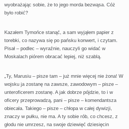
wyobrażając sobie, że to jego morda bezwąsa. Cóż
było robić?
Kazałem Tymońce stanąć, a sam wyjąłem papier z
torebki, co nazywa się po pańsku konwert, i czytam.
Pisał – podlec – wyraźnie, nauczyli go widać w
Moskalach piórem obracać lepiej, niż szablą.
„Ty, Marusiu – pisze tam – już mnie więcej nie żona! W
wojsku ja zostanę na zawsze, zawodowym – pisze –
unteroficerem zostanę. A jak dobrze pójdzie, to i w
oficery przeprowadzą, pani – pisze – komendantsza
obiecała. Takiego – pisze – chłopa w całej dywizji,
znaczy w pułku, nie ma. A ty sobie rób, co chcesz, z
głodu nie umrzesz, na swoje dziewięć dziesięcin