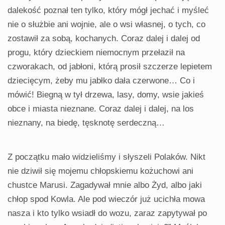
dalekość poznał ten tylko, który mógł jechać i myśleć
nie o służbie ani wojnie, ale o wsi własnej, o tych, co
zostawił za sobą, kochanych. Coraz dalej i dalej od
progu, który dzieckiem niemocnym przełaził na
czworakach, od jabłoni, którą prosił szczerze lepietem
dziecięcym, żeby mu jabłko dała czerwone… Co i
mówić! Biegną w tył drzewa, lasy, domy, wsie jakieś
obce i miasta nieznane. Coraz dalej i dalej, na los
nieznany, na biedę, tęsknotę serdeczną…
Z początku mało widzieliśmy i słyszeli Polaków. Nikt
nie dziwił się mojemu chłopskiemu kożuchowi ani
chustce Marusi. Zagadywał mnie albo Żyd, albo jaki
chłop spod Kowla. Ale pod wieczór już ucichła mowa
nasza i kto tylko wsiadł do wozu, zaraz zapytywał po