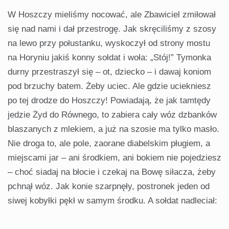
W Hoszczy mieliśmy nocować, ale Zbawiciel zmiłował
się nad nami i dał przestrogę. Jak skręciliśmy z szosy
na lewo przy połustanku, wyskoczył od strony mostu
na Horyniu jakiś konny sołdat i woła: „Stój!” Tymonka
durny przestraszył się – ot, dziecko – i dawaj koniom
pod brzuchy batem. Żeby uciec. Ale gdzie uciekniesz
po tej drodze do Hoszczy! Powiadają, że jak tamtędy
jedzie Żyd do Równego, to zabiera cały wóz dzbanków
blaszanych z mlekiem, a już na szosie ma tylko masło.
Nie droga to, ale pole, zaorane diabelskim pługiem, a
miejscami jar – ani środkiem, ani bokiem nie pojedziesz
– choć siadaj na błocie i czekaj na Bowę siłacza, żeby
pchnął wóz. Jak konie szarpnęły, postronek jeden od
siwej kobyłki pękł w samym środku. A sołdat nadleciał: