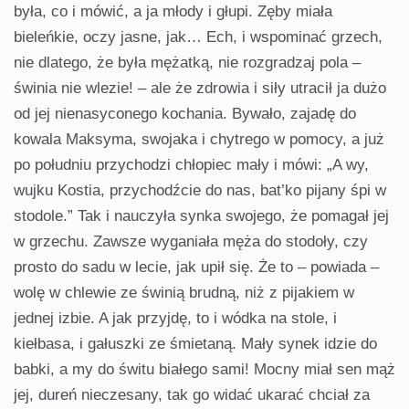
była, co i mówić, a ja młody i głupi. Zęby miała
bieleńkie, oczy jasne, jak… Ech, i wspominać grzech,
nie dlatego, że była mężatką, nie rozgradzaj pola –
świnia nie wlezie! – ale że zdrowia i siły utracił ja dużo
od jej nienasyconego kochania. Bywało, zajadę do
kowala Maksyma, swojaka i chytrego w pomocy, a już
po południu przychodzi chłopiec mały i mówi: „A wy,
wujku Kostia, przychodźcie do nas, bat’ko pijany śpi w
stodole.” Tak i nauczyła synka swojego, że pomagał jej
w grzechu. Zawsze wyganiała męża do stodoły, czy
prosto do sadu w lecie, jak upił się. Że to – powiada –
wolę w chlewie ze świnią brudną, niż z pijakiem w
jednej izbie. A jak przyjdę, to i wódka na stole, i
kiełbasa, i gałuszki ze śmietaną. Mały synek idzie do
babki, a my do świtu białego sami! Mocny miał sen mąż
jej, dureń nieczesany, tak go widać ukarać chciał za