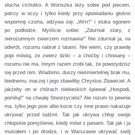
słucha cichutko. A Woriszka leży sobie pod piecem,
patrzy w oczy i tylko kiedy przy opowiadaniu głośno
wspomnę czorta, odzywa się: „Wrrr!” i stuka ogonem
po podłodze. Myślicie sobie: „Zdurniał stary, z
nierozumnym zwierzem rozmawia!” Nie zdurniał ja, na
odwrót, rozumu nabrał z latami. Nie wiem, czy prawdę
popi mówią, że zwierz dziki – a choćby i chowany –
rozumu nie ma. Innym razem zrobi tak, że powstydzisz
się przed nim. Wiadomo, duszy nieśmiertelnej brak mu,
biednemu, inaczej i jego zbawiłby Chrystus Zbawiciel. A
jakżeby on w chórach niebieskich śpiewał „Hospodi,
pomiłuj!” na chwałę Stworzyciela? Ale rozum to pewnie
ma, tylko jego psie albo kocie czy inne prawo nakazuje
ukrywać przed ludźmi. Tak jak ukrywa chłop swoje
chłopskie pomyślenie, kiedy mówi z panami. Tak jak i ja
musiałem i po drodze, i w Warszawie ukrywać swój