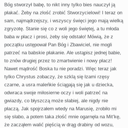
Bóg stworzył babę, to nikt inny tylko bies nauczył ją
płakać. Żeby na złość zrobić Stworzycielowi! I teraz on
sam, najmądrzejszy, i wszyscy święci jego mają wielką
zgryzotę. Stanie się co z woli jego świętej, a tu młoda
baba w płacz i prosi, żeby się odstało! Mówią, że z
początku ustępował Pan Bóg i Zbawiciel, nie mogli
patrzeć na babskie płakanie. Ale ustąpisz jednej babie,
to znów drugiej przez to zmartwienie i nowy płacz!
Nawet mądrość Boska tu nie poradzi. Więc teraz jak
tylko Chrystus zobaczy, że szklą się łzami rzęsy
czarne, a usra maleńkie ściągają się jak u dziecka,
odwraca swoje miłosierne oczy i woli patrzeć na
gwiazdy, co błyszczą może słabiej, ale nigdy nie
płaczą. Jak spojrzałem wtedy na Marusię, zrobiło mi
się słabo, a potem taka złość mnie ogarnęła na Mit’kę,
że zacząłem walić pięścią w drąg drabiny od wozu,