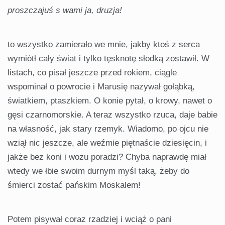
proszczajuś s wami ja, druzja!
to wszystko zamierało we mnie, jakby ktoś z serca
wymiótł cały świat i tylko tęsknotę słodką zostawił. W
listach, co pisał jeszcze przed rokiem, ciągle
wspominał o powrocie i Marusię nazywał gołąbką,
światkiem, ptaszkiem. O konie pytał, o krowy, nawet o
gęsi czarnomorskie. A teraz wszystko rzuca, daje babie
na własność, jak stary rzemyk. Wiadomo, po ojcu nie
wziął nic jeszcze, ale weźmie piętnaście dziesięcin, i
jakże bez koni i wozu poradzi? Chyba naprawdę miał
wtedy we łbie swoim durnym myśl taką, żeby do
śmierci zostać pańskim Moskalem!
Potem pisywał coraz rzadziej i wciąż o pani