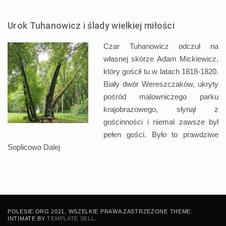
Urok Tuhanowicz i ślady wielkiej miłości
Czar Tuhanowicz odczuł na
własnej skórze Adam Mickiewicz,
który gościł tu w latach 1818-1820.
Biały dwór Wereszczaków, ukryty
pośród malowniczego parku
krajobrazowego, słynął z
gościnności i niemal zawsze był
pełen gości. Było to prawdziwe
Soplicowo
Dalej
POLESIE.ORG 2021, WSZELKIE PRAWA ZASTRZEŻONE THEME:
INTIMATE BY
TEMPLATE SELL
.