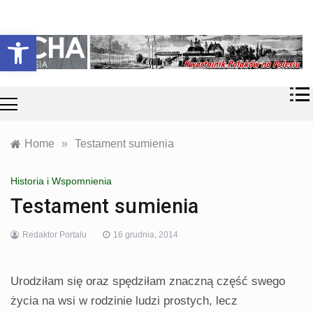
Skip
Historia i
Echa
to
Otwórz pasek narzędzi
współczesność
content
Polaków na
Polesiu.
Polesia
Przyroda,
zabytki, kultura
i wspomnienia
z Polesia.
Home
»
Testament sumienia
Historia i Wspomnienia
Testament sumienia
Redaktor Portalu
16 grudnia, 2014
Urodziłam się oraz spędziłam znaczną część swego
życia na wsi w rodzinie ludzi prostych, lecz