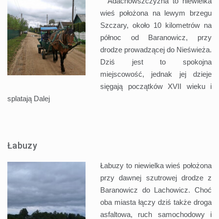
Adachowszczyzna to niewielka
wieś położona na lewym brzegu
Szczary, około 10 kilometrów na
północ od Baranowicz, przy
drodze prowadzącej do Nieświeża.
Dziś jest to spokojna
miejscowość, jednak jej dzieje
sięgają początków XVII wieku i
splatają
Dalej
Łabuzy
Łabuzy to niewielka wieś położona
przy dawnej szutrowej drodze z
Baranowicz do Lachowicz. Choć
oba miasta łączy dziś także droga
asfaltowa, ruch samochodowy i