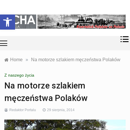
Skip
Historia i
Echa
to
Otwórz pasek narzędzi
współczesność
content
Polaków na
Polesiu.
Polesia
Przyroda,
zabytki, kultura
i wspomnienia
z Polesia.
Home
»
Na motorze szlakiem męczeństwa Polaków
Z naszego życia
Na motorze szlakiem
męczeństwa Polaków
Redaktor Portalu
29 sierpnia, 2014