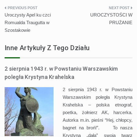
Nawigacja
Uroczysty Apel ku czci
UROCZYSTOŚCI W
wpisu
Romualda Traugutta w
PRUŻANIE
Szostakowie
Inne Artykuły Z Tego Działu
2 sierpnia 1943 r. w Powstaniu Warszawskim
poległa Krystyna Krahelska
2 sierpnia 1943 r. w Powstaniu
Warszawskim poległa Krystyna
Krahelska – polska etnograf,
poetka, żołnierz AK, harcerka.
Autorka m.in. pieśni “Hej, chłopcy,
bagnet na broń!”. To nasza
Krystyna „dała” swoją twarz