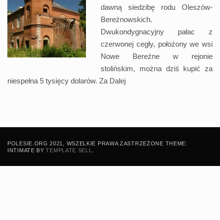
dawną siedzibę rodu Oleszów-
Bereżnowskich.
Dwukondygnacyjny pałac z
czerwonej cegły, położony we wsi
Nowe Bereźne w rejonie
stolińskim, można dziś kupić za
niespełna 5 tysięcy dolarów. Za
Dalej
POLESIE.ORG 2021, WSZELKIE PRAWA ZASTRZEŻONE THEME:
INTIMATE BY
TEMPLATE SELL
.