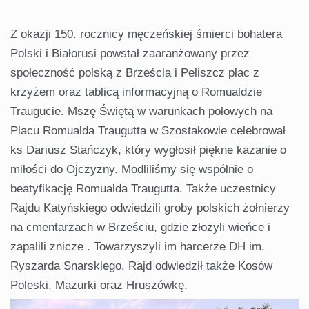
Z okazji 150. rocznicy męczeńskiej śmierci bohatera
Polski i Białorusi powstał zaaranżowany przez
społeczność polską z Brześcia i Peliszcz plac z
krzyżem oraz tablicą informacyjną o Romualdzie
Traugucie. Mszę Świętą w warunkach polowych na
Placu Romualda Traugutta w Szostakowie celebrował
ks Dariusz Stańczyk, który wygłosił piękne kazanie o
miłości do Ojczyzny. Modliliśmy się wspólnie o
beatyfikację Romualda Traugutta. Także uczestnicy
Rajdu Katyńskiego odwiedzili groby polskich żołnierzy
na cmentarzach w Brześciu, gdzie złozyli wieńce i
zapalili znicze . Towarzyszyli im harcerze DH im.
Ryszarda Snarskiego. Rajd odwiedził także Kosów
Poleski, Mazurki oraz Hruszówkę.