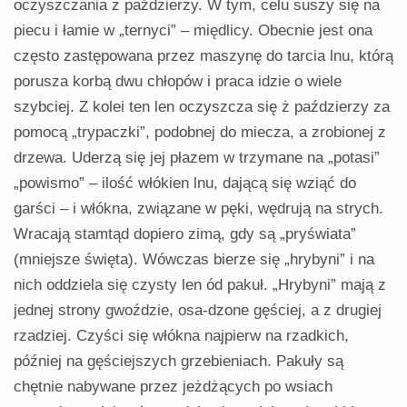
oczyszczania z paździerzy. W tym, celu suszy się na
piecu i łamie w „ternyci” – międlicy. Obecnie jest ona
często zastępowana przez maszynę do tarcia lnu, którą
porusza korbą dwu chłopów i praca idzie o wiele
szybciej. Z kolei ten len oczyszcza się ż paździerzy za
pomocą „trypaczki”, podobnej do miecza, a zrobionej z
drzewa. Uderzą się jej płazem w trzymane na „potasi”
„powismo” – ilość włókien lnu, dającą się wziąć do
garści – i włókna, związane w pęki, wędrują na strych.
Wracają stamtąd dopiero zimą, gdy są „pryświata”
(mniejsze święta). Wówczas bierze się „hrybyni” i na
nich oddziela się czysty len ód pakuł. „Hrybyni” mają z
jednej strony gwoździe, osa-dzone gęściej, a z drugiej
rzadziej. Czyści się włókna najpierw na rzadkich,
później na gęściejszych grzebieniach. Pakuły są
chętnie nabywane przez jeżdżących po wsiach