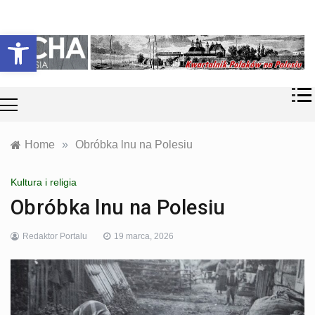
Skip
Historia i
Echa
to
Otwórz pasek narzędzi
współczesność
content
Polaków na
Polesiu.
Polesia
Przyroda,
zabytki, kultura
i wspomnienia
z Polesia.
Home
»
Obróbka lnu na Polesiu
Kultura i religia
Obróbka lnu na Polesiu
Redaktor Portalu
19 marca, 2026