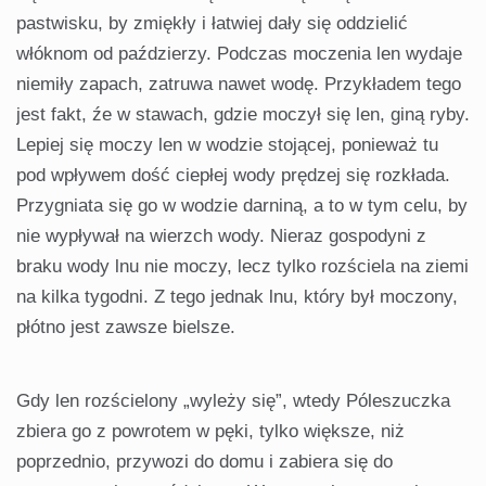
pastwisku, by zmiękły i łatwiej dały się oddzielić
włóknom od paździerzy. Podczas moczenia len wydaje
niemiły zapach, zatruwa nawet wodę. Przykładem tego
jest fakt, źe w stawach, gdzie moczył się len, giną ryby.
Lepiej się moczy len w wodzie stojącej, ponieważ tu
pod wpływem dość ciepłej wody prędzej się rozkłada.
Przygniata się go w wodzie darniną, a to w tym celu, by
nie wypływał na wierzch wody. Nieraz gospodyni z
braku wody lnu nie moczy, lecz tylko rozściela na ziemi
na kilka tygodni. Z tego jednak lnu, który był moczony,
płótno jest zawsze bielsze.
Gdy len rozścielony „wyleży się”, wtedy Póleszuczka
zbiera go z powrotem w pęki, tylko większe, niż
poprzednio, przywozi do domu i zabiera się do