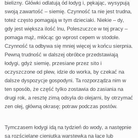
bielizny. Główki odlatują ód łodyg i, pękając, wysypują
swoją zawartość – siemię. Czynność ta nie jest trudna,
toteż często pomagają w tym dzieciaki. Niekie – dy,
gdy jest większa ilość lnu, Poleszuczce w tej pracy –
pomaga mąż, młócąc go wprost cepem w stodole.
Czynność ta odbywa się mniej więcej w końcu sierpnia.
Pewną trudność w dalszej obróbce przedstawiają
łodygi, gdyż siemię, przesiane przez sito i
oczyszczone od plew, idzie do worka, by czekać na
dalsze dyspozycje gospodyni. Ta rozporządza nim w
ten sposób, że część tylko zostawia do zasiania na
drugi rok, a resztę zimą odsyła do olejarni, by otrzymać
zen olej, główną okrasę; potraw podczas postów.
Tymczasem łodygi idą na tydzień do wody, a następnie
są rozścielane cieniutką warstewką na łące lub