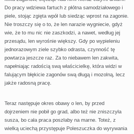
Do pracy wdziewa fartuch z płótna samodziałowego i
piele, stojąc zgięta wpół lub siedząc wprost na zagonie.
Nie troszczy się o to, że len narazie wygniecie, gdyż
wie, że to mu nic nie zaszkodzi, a nawet, według jej
przesądu, len wyrośnie większy. Gdy po wypieleniu
jednorazowym ziele szybko odrasta, czynność tę
powtarza jeszcze raz. Za to niebawem len zakwita,
napełniając radością swą właścicielkę, która widzi w
falującym błękicie zagonów swą długą i mozolną, lecz
jakże radosną pracę.
Teraz następuje okres obawy o len, by przed
dojrzeniem nie pobił go grad, albo też nie zniszczyła
susza, bo cała praca poszłaby na marne. Toteż, z
wielką uciechą przystępuje Poleszuczka do wyrywania