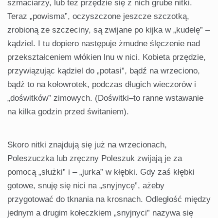
szmaciarzy, lub też przędzie się z nich grube nitki.
Teraz „powisma”, oczyszczone jeszcze szczotką,
zrobioną ze szczeciny, są zwijane po kijka w „kudelę” –
kądziel. I tu dopiero następuje żmudne ślęczenie nad
przekształceniem włókien lnu w nici. Kobieta przędzie,
przywiązując kądziel do „potasi”, bądź na wrzeciono,
bądź to na kołowrotek, podczas długich wieczorów i
„doświtków” zimowych. (Doświtki–to ranne wstawanie
na kilka godzin przed świtaniem).
Skoro nitki znajdują się już na wrzecionach,
Poleszuczka lub zręczny Poleszuk zwijają je za
pomocą „służki” i – „jurka” w kłębki. Gdy zaś kłębki
gotowe, snuję się nici na „snyjnycę”, ażeby
przygotować do tknania na krosnach. Odległość między
jednym a drugim kołeczkiem „snyjnyci” nazywa się