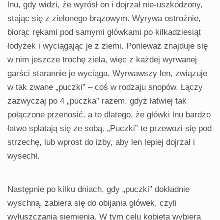
lnu, gdy widzi, że wyrósł on i dojrzał nie-uszkodzony,
stając się z zielonego brązowym. Wyrywa ostrożnie,
biorąc rękami pod samymi główkami po kilkadziesiąt
łodyżek i wyciągając je z ziemi. Ponieważ znajduje się
w nim jeszcze trochę ziela, więc z każdej wyrwanej
garści starannie je wyciąga. Wyrwawszy len, związuje
w tak zwane „puczki” – coś w rodzaju snopów. Łączy
zazwyczaj po 4 „puczka” razem, gdyż łatwiej tak
połączone przenosić, a to dlatego, że główki lnu bardzo
łatwo splatają się ze sobą. „Puczki” te przewozi się pod
strzechę, lub wprost do izby, aby len lepiej dojrzał i
wysechł.
Następnie po kilku dniach, gdy „puczki” dokładnie
wyschną, zabiera się do obijania główek, czyli
wyłuszczania siemienia. W tym celu kobieta wybiera