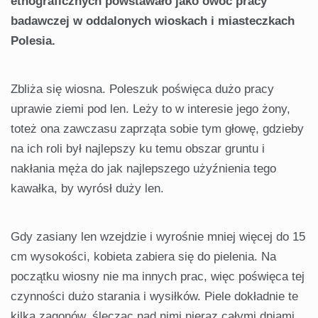
etnograficznych powstawało jako owoc pracy
badawczej w oddalonych wioskach i miasteczkach
Polesia.
Zbliża się wiosna. Poleszuk poświęca dużo pracy
uprawie ziemi pod len. Leży to w interesie jego żony,
toteż ona zawczasu zaprząta sobie tym głowę, gdzieby
na ich roli był najlepszy ku temu obszar gruntu i
nakłania męża do jak najlepszego użyźnienia tego
kawałka, by wyrósł duży len.
Gdy zasiany len wzejdzie i wyrośnie mniej więcej do 15
cm wysokości, kobieta zabiera się do pielenia. Na
początku wiosny nie ma innych prac, więc poświęca tej
czynności dużo starania i wysiłków. Piele dokładnie te
kilka zagonów, ślęcząc nad nimi nieraz całymi dniami.