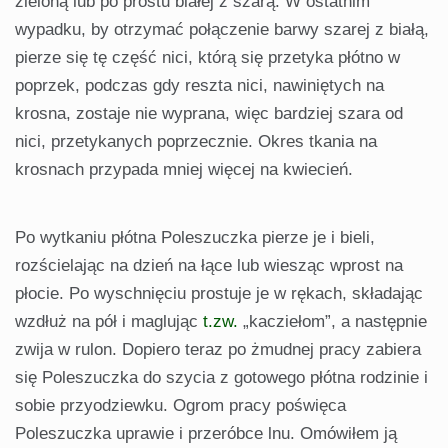
zieloną lub po prostu białej z szarą. W ostatnim
wypadku, by otrzymać połączenie barwy szarej z białą,
pierze się tę część nici, którą się przetyka płótno w
poprzek, podczas gdy reszta nici, nawiniętych na
krosna, zostaje nie wyprana, więc bardziej szara od
nici, przetykanych poprzecznie. Okres tkania na
krosnach przypada mniej więcej na kwiecień.
Po wytkaniu płótna Poleszuczka pierze je i bieli,
rozścielając na dzień na łące lub wiesząc wprost na
płocie. Po wyschnięciu prostuje je w rękach, składając
wzdłuż na pół i maglując
t.zw.
„kacziełom”, a następnie
zwija w rulon. Dopiero teraz po żmudnej pracy zabiera
się Poleszuczka do szycia z gotowego płótna rodzinie i
sobie przyodziewku. Ogrom pracy poświęca
Poleszuczka uprawie i przeróbce lnu. Omówiłem ją