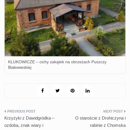
KLUKOWICZE – cichy zakątek na obrzeżach Puszczy
Białowieskiej
Nawigacja
Krzyżyki z Dawidgródka –
O staroście z Drohiczyna i
wpisu
ozdoba, znak wiary i
rabinie z Chomska