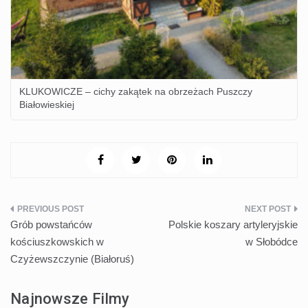
KLUKOWICZE – cichy zakątek na obrzeżach Puszczy
Białowieskiej
Nawigacja
Grób powstańców
Polskie koszary artyleryjskie
wpisu
kościuszkowskich w
w Słobódce
Czyżewszczynie (Białoruś)
Najnowsze Filmy