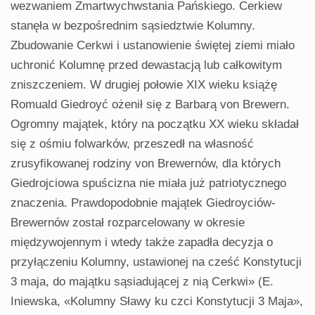
wezwaniem Zmartwychwstania Pańskiego. Cerkiew
stanęła w bezpośrednim sąsiedztwie Kolumny.
Zbudowanie Cerkwi i ustanowienie świętej ziemi miało
uchronić Kolumnę przed dewastacją lub całkowitym
zniszczeniem. W drugiej połowie XIX wieku książę
Romuald Giedroyć ożenił się z Barbarą von Brewern.
Ogromny majątek, który na początku XX wieku składał
się z ośmiu folwarków, przeszedł na własność
zrusyfikowanej rodziny von Brewernów, dla których
Giedrojciowa spuścizna nie miała już patriotycznego
znaczenia. Prawdopodobnie majątek Giedroyciów-
Brewernów został rozparcelowany w okresie
międzywojennym i wtedy także zapadła decyzja o
przyłączeniu Kolumny, ustawionej na cześć Konstytucji
3 maja, do majątku sąsiadującej z nią Cerkwi» (E.
Iniewska, «Kolumny Sławy ku czci Konstytucji 3 Maja»,