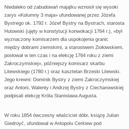
Niedaleko od zabudowań majątku wznosił się wysoki
zarys «Kolumny 3 maja» ufundowanej przez Józefa
Bystrego ok. 1792 r. Józef Bystry na Bystrach, starosta
Hutowski (ujęty w konstytucji konwokacji 1764 r.), «był
wyznaczony komisarzem dla uspokojenia granic
między dobrami ziemskimi, a starostwem Ziołowskiem,
posłował w ten czas i na elekcję 1764 roku z ziemi
Zakroczymskiej», późniejszy komisarz skarbu
Litewskiego (1780 r.) oraz kasztelan Brzeski Litewski.
Jego krewni: Dominik Bystry z ziemi Zakroczymskiej
oraz Antoni, Walenty i Andrzej Bystry z Ciechanowskiej
podpisali elekcję Króla Stanisława Augusta.
W roku 1854 ówczesny właściciel dóbr, książę Julian
Giedroyć, ufundował w Antopolu Cerkiew pod