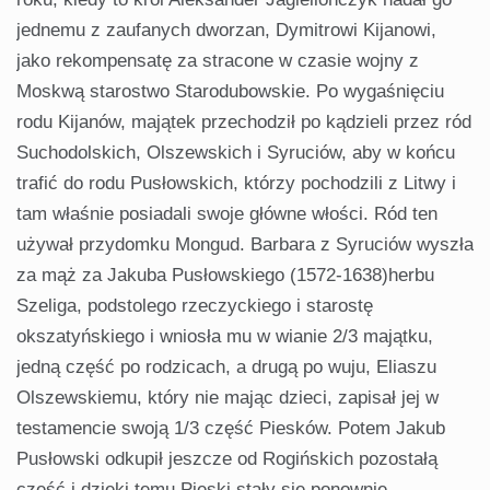
jednemu z zaufanych dworzan, Dymitrowi Kijanowi,
jako rekompensatę za stracone w czasie wojny z
Moskwą starostwo Starodubowskie. Po wygaśnięciu
rodu Kijanów, majątek przechodził po kądzieli przez ród
Suchodolskich, Olszewskich i Syruciów, aby w końcu
trafić do rodu Pusłowskich, którzy pochodzili z Litwy i
tam właśnie posiadali swoje główne włości. Ród ten
używał przydomku Mongud. Barbara z Syruciów wyszła
za mąż za Jakuba Pusłowskiego (1572-1638)herbu
Szeliga, podstolego rzeczyckiego i starostę
okszatyńskiego i wniosła mu w wianie 2/3 majątku,
jedną część po rodzicach, a drugą po wuju, Eliaszu
Olszewskiemu, który nie mając dzieci, zapisał jej w
testamencie swoją 1/3 część Piesków. Potem Jakub
Pusłowski odkupił jeszcze od Rogińskich pozostałą
część i dzięki temu Pieski stały się ponownie