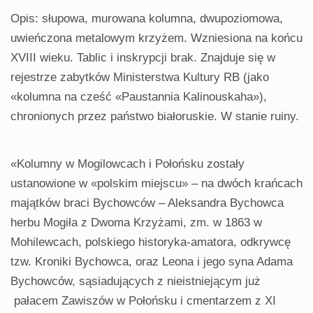
Opis: słupowa, murowana kolumna, dwupoziomowa,
uwieńczona metalowym krzyżem. Wzniesiona na końcu
XVIII wieku. Tablic i inskrypcji brak. Znajduje się w
rejestrze zabytków Ministerstwa Kultury RB (jako
«kolumna na cześć «Paustannia Kalinouskaha»),
chronionych przez państwo białoruskie. W stanie ruiny.
«Kolumny w Mogilowcach i Połońsku zostały
ustanowione w «polskim miejscu» – na dwóch krańcach
majątków braci Bychowców – Aleksandra Bychowca
herbu Mogiła z Dwoma Krzyżami, zm. w 1863 w
Mohilewcach, polskiego historyka-amatora, odkrywcę
tzw. Kroniki Bychowca, oraz Leona i jego syna Adama
Bychowców, sąsiadujących z nieistniejącym już
pałacem Zawiszów w Połońsku i cmentarzem z XI