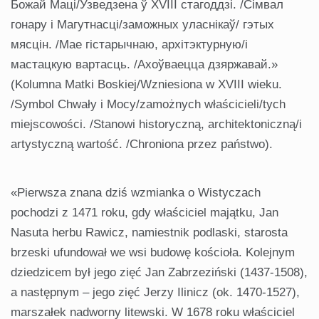
Божай Маці/Узведзена ў XVIII стагоддзі. /Сімвал
гонару і Магутнасці/заможных уласнікаў/ гэтых
мясцін. /Мае гістарычнаю, архітэктурную/і
мастацкую вартасць. /Ахоўваецца дзяржавай.»
(Kolumna Matki Boskiej/Wzniesiona w XVIII wieku.
/Symbol Chwały i Mocy/zamożnych właścicieli/tych
miejscowości. /Stanowi historyczną, architektoniczną/i
artystyczną wartość. /Chroniona przez państwo).
«Pierwsza znana dziś wzmianka o Wistyczach
pochodzi z 1471 roku, gdy właściciel majątku, Jan
Nasuta herbu Rawicz, namiestnik podlaski, starosta
brzeski ufundował we wsi budowę kościoła. Kolejnym
dziedzicem był jego zięć Jan Zabrzeziński (1437-1508),
a następnym – jego zięć Jerzy Ilinicz (ok. 1470-1527),
marszałek nadworny litewski. W 1678 roku właściciel