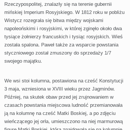
Rzeczypospolitej, znalazły się na terenie gubernii
mińskiej Imperium Rosyjskiego. W 1812 roku w pobliżu
Wistycz rozegrała się bitwa między wojskami
napoleońskimi i rosyjskimi, w której zginęło około dwa
tysiące żołnierzy francuskich i tysiąc rosyjskich. Wieś
została spalona. Paweł także za wsparcie powstania
styczniowego został zmuszony do sprzedaży 1/7
swojego majątku.
We wsi stoi kolumna, postawiona na cześć Konstytucji
3 maja, wzniesiona w XVIII wieku przez Jagminów.
Później, na skutek obaw przed jej zrujnowaniem w
czasach powstania miejscowa ludność przemianowała
ją na kolumnę na cześć Matki Boskiej, a po zdjęciu
wieńczącego jej orła, umieszczono na niej marmurową
figurę Matki Boskiej, która znajdowała się na kolumnie