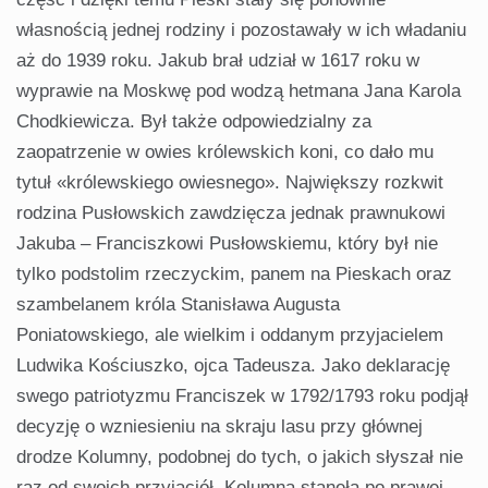
własnością jednej rodziny i pozostawały w ich władaniu
aż do 1939 roku. Jakub brał udział w 1617 roku w
wyprawie na Moskwę pod wodzą hetmana Jana Karola
Chodkiewicza. Był także odpowiedzialny za
zaopatrzenie w owies królewskich koni, co dało mu
tytuł «królewskiego owiesnego». Największy rozkwit
rodzina Pusłowskich zawdzięcza jednak prawnukowi
Jakuba – Franciszkowi Pusłowskiemu, który był nie
tylko podstolim rzeczyckim, panem na Pieskach oraz
szambelanem króla Stanisława Augusta
Poniatowskiego, ale wielkim i oddanym przyjacielem
Ludwika Kościuszko, ojca Tadeusza. Jako deklarację
swego patriotyzmu Franciszek w 1792/1793 roku podjął
decyzję o wzniesieniu na skraju lasu przy głównej
drodze Kolumny, podobnej do tych, o jakich słyszał nie
raz od swoich przyjaciół. Kolumna stanęła po prawej