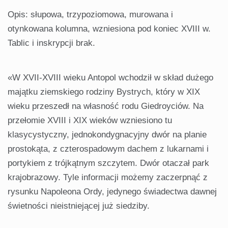
Opis: słupowa, trzypoziomowa, murowana i
otynkowana kolumna, wzniesiona pod koniec XVIII w.
Tablic i inskrypcji brak.
«W XVII-XVIII wieku Antopol wchodził w skład dużego
majątku ziemskiego rodziny Bystrych, który w XIX
wieku przeszedł na własność rodu Giedroyciów. Na
przełomie XVIII i XIX wieków wzniesiono tu
klasycystyczny, jednokondygnacyjny dwór na planie
prostokąta, z czterospadowym dachem z lukarnami i
portykiem z trójkątnym szczytem. Dwór otaczał park
krajobrazowy. Tyle informacji możemy zaczerpnąć z
rysunku Napoleona Ordy, jedynego świadectwa dawnej
świetności nieistniejącej już siedziby.