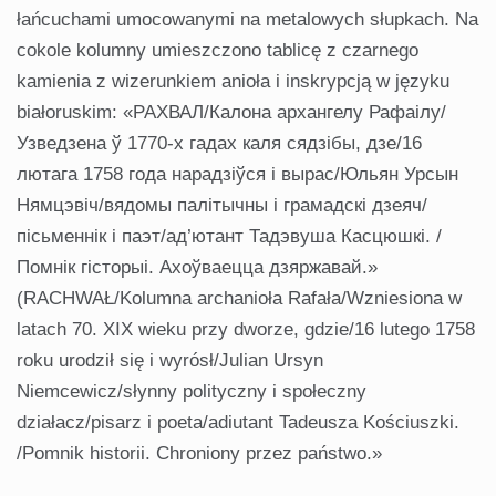
łańcuchami umocowanymi na metalowych słupkach. Na
cokole kolumny umieszczono tablicę z czarnego
kamienia z wizerunkiem anioła i inskrypcją w języku
białoruskim: «РАХВАЛ/Калона архангелу Рафаілу/
Узведзена ў 1770-х гадах каля сядзібы, дзе/16
лютага 1758 года нарадзіўся і вырас/Юльян Урсын
Нямцэвіч/вядомы палітычны і грамадскі дзеяч/
пісьменнік і паэт/ад’ютант Тадэвуша Касцюшкі. /
Помнік гісторыі. Ахоўваецца дзяржавай.»
(RACHWAŁ/Kolumna archanioła Rafała/Wzniesiona w
latach 70. XIX wieku przy dworze, gdzie/16 lutego 1758
roku urodził się i wyrósł/Julian Ursyn
Niemcewicz/słynny polityczny i społeczny
działacz/pisarz i poeta/adiutant Tadeusza Kościuszki.
/Pomnik historii. Chroniony przez państwo.»