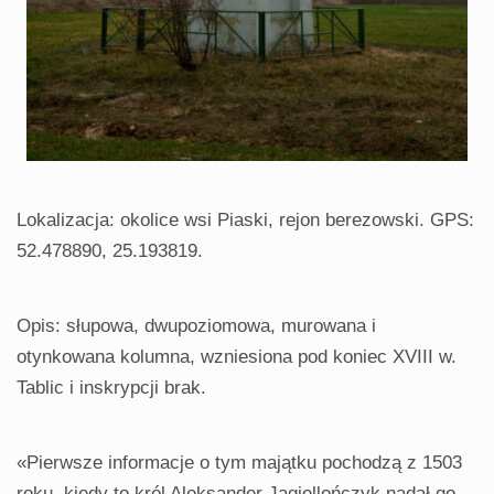
Lokalizacja: okolice wsi Piaski, rejon berezowski. GPS:
52.478890, 25.193819.
Opis: słupowa, dwupoziomowa, murowana i
otynkowana kolumna, wzniesiona pod koniec XVIII w.
Tablic i inskrypcji brak.
«Pierwsze informacje o tym majątku pochodzą z 1503
roku, kiedy to król Aleksander Jagiellończyk nadał go