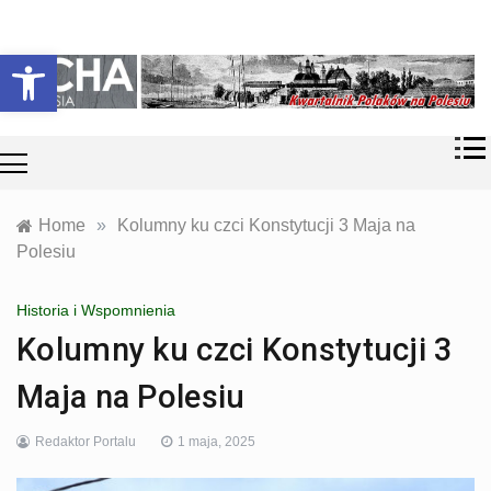
Skip
Historia i
Echa
to
Otwórz pasek narzędzi
współczesność
content
Polaków na
Polesiu.
Polesia
Przyroda,
zabytki, kultura
i wspomnienia
z Polesia.
Home
»
Kolumny ku czci Konstytucji 3 Maja na
Polesiu
Historia i Wspomnienia
Kolumny ku czci Konstytucji 3
Maja na Polesiu
Redaktor Portalu
1 maja, 2025