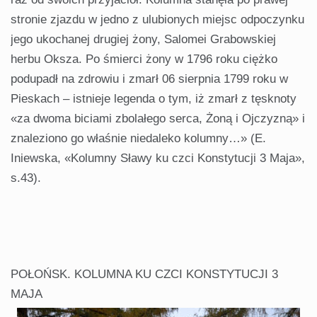
stronie zjazdu w jedno z ulubionych miejsc odpoczynku
jego ukochanej drugiej żony, Salomei Grabowskiej
herbu Oksza. Po śmierci żony w 1796 roku ciężko
podupadł na zdrowiu i zmarł 06 sierpnia 1799 roku w
Pieskach – istnieje legenda o tym, iż zmarł z tęsknoty
«za dwoma biciami zbolałego serca, Żoną i Ojczyzną» i
znaleziono go właśnie niedaleko kolumny…» (E.
Iniewska, «Kolumny Sławy ku czci Konstytucji 3 Maja»,
s.43).
POŁOŃSK. KOLUMNA KU CZCI KONSTYTUCJI 3
MAJA