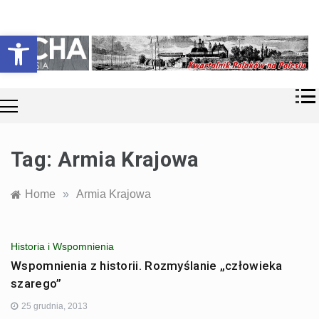
Skip
Historia i
Echa
to
Otwórz pasek narzędzi
współczesność
content
Polaków na
Polesiu.
Polesia
Przyroda,
zabytki, kultura
i wspomnienia
z Polesia.
Tag:
Armia Krajowa
Home
»
Armia Krajowa
Historia i Wspomnienia
Wspomnienia z historii. Rozmyślanie „człowieka
szarego”
25 grudnia, 2013