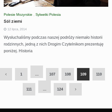
Polesie Mozyrskie
,
Sylwetki Polesia
Sól ziemi
12 lipca, 2014
Wysłuchaliśmy podczas naszej podróży niemało historii
rodzinnych, jedną z nich Drogim Czytelnikom prezentuję
poniżej. Historia
1
…
107
108
109
110
111
…
124