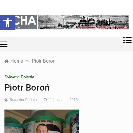
Skip
Historia i
Echa
to
Otwórz pasek narzędzi
współczesność
content
Polaków na
Polesiu.
Polesia
Przyroda,
zabytki, kultura
i wspomnienia
z Polesia.
Home
»
Piotr Boroń
Sylwetki Polesia
Piotr Boroń
Redaktor Portalu
11 listopada, 2015