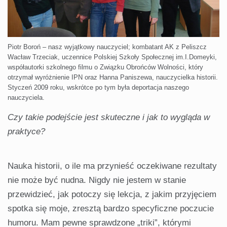
Piotr Boroń – nasz wyjątkowy nauczyciel; kombatant AK z Peliszcz
Wacław Trzeciak, uczennice Polskiej Szkoły Społecznej im.I.Domeyki,
współautorki szkolnego filmu o Związku Obrońców Wolności, który
otrzymał wyróżnienie IPN oraz Hanna Paniszewa, nauczycielka historii.
Styczeń 2009 roku, wskrótce po tym była deportacja naszego
nauczyciela.
Czy takie podejście jest skuteczne i jak to wygląda w
praktyce?
Nauka historii, o ile ma przynieść oczekiwane rezultaty
nie może być nudna. Nigdy nie jestem w stanie
przewidzieć, jak potoczy się lekcja, z jakim przyjęciem
spotka się moje, zresztą bardzo specyficzne poczucie
humoru. Mam pewne sprawdzone „triki”, którymi