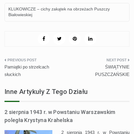
KLUKOWICZE – cichy zakątek na obrzeżach Puszczy
Białowieskiej
Nawigacja
Pamiątki po strzelcach
ŚWIĄTYNIE
wpisu
słuckich
PUSZCZAŃSKIE
Inne Artykuły Z Tego Działu
2 sierpnia 1943 r. w Powstaniu Warszawskim
poległa Krystyna Krahelska
2 sierpnia 1943 r. w Powstaniu