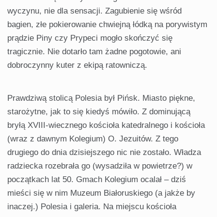
wyczynu, nie dla sensacji. Zagubienie się wśród
bagien, złe po­kierowanie chwiejną łódką na porywi­stym
prądzie Piny czy Prypeci mogło skończyć się
tragicznie. Nie dotarło tam żadne pogotowie, ani
dobroczyn­ny kuter z ekipą ratowniczą.
Prawdziwą stolicą Polesia był Pińsk. Miasto piękne,
starożytne, jak to się kiedyś mówiło. Z dominującą
bryłą XVIII-wiecznego kościoła katedralnego i kościoła
(wraz z dawnym Kolegium) O. Jezuitów. Z tego
drugiego do dnia dzisiejszego nic nie zostało. Władza
ra­dziecka rozebrała go (wysadziła w po­wietrze?) w
początkach lat 50. Gmach Kolegium ocalał – dziś
mieści się w nim Muzeum Białoruskiego (a jakże by
ina­czej.) Polesia i galeria. Na miejscu ko­ścioła