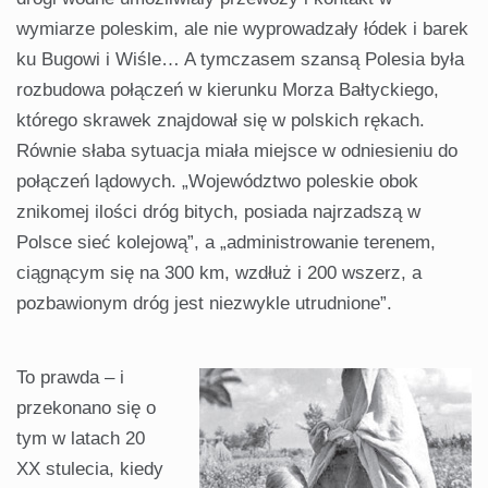
wymiarze poleskim, ale nie wyprowadzały łódek i barek
ku Bugowi i Wiśle… A tym­czasem szansą Polesia była
rozbudowa połączeń w kierunku Morza Bałtyc­kiego,
którego skrawek znajdował się w polskich rękach.
Równie słaba sy­tuacja miała miejsce w odniesieniu do
połączeń lądowych. „Województwo poleskie obok
znikomej ilości dróg bi­tych, posiada najrzadszą w
Polsce sieć kolejową”, a „administrowanie tere­nem,
ciągnącym się na 300 km, wzdłuż i 200 wszerz, a
pozbawionym dróg jest niezwykle utrudnione”.
To prawda – i
przekonano się o
tym w latach 20
XX stulecia, kiedy