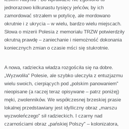
jednorazowo kilkunastu tysięcy jeńców, by ich
zamordować strzałem w potylicę, ale mordowano
okrutnie i z ukrycia – w wielu, bardzo wielu miejscach.
Słowa o mizerii Polesia z memoriału TRZW potwier­dziły
okrutną prawdę – zaniechanie i niemożność dokonania
koniecznych zmian o czasie mści się stukrotnie.
A nowa, radziecka władza rozgości­ła się na dobre.
„Wyzwoliła” Polesie, ale szybko uleczyła z entuzjazmu
wielu swoich, cierpiących pod „polskim pa­nowaniem”
nieopisane (a raczej teraz opisywane – patrz poniżej)
męki, zwo­lenników. We współczesnej brzeskiej prasie
lokalnej przedstawiany jest idyl­liczny obraz „marszu
wyzwoleńczego” sił radzieckich. I czarny nad
czarnościami obraz „pańskiej Polszy” – koloni­zatora,