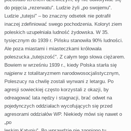
do pojęcia „re­zerwatu”. Ludzie żyli „po swojemu”.
Ludzie „tutejsi” – bo znaczny odsetek nie potrafił
inaczej zdefiniować swego pochodzenia. Koloryt ziem
poleskich uzupełniała ludność żydowska. W 35.
tysięcznym do 1939 r. Pińsku stano­wiła 90% ludności.
Ale poza miastami i miasteczkami królowała
poleszucka „tutejszość”. Z całym tego słowa cię­żarem.
Bowiem w wrześniu 1939 r., kiedy Polska starła się
najpierw z to­talitaryzmem narodowosocjalistycznym,
Poleszucy na chwilę zostali wy­rwani z letargu. Po
agresji sowieckiej często korzystali z okazji, by
odreago­wać lata nędzy i stagnacji, brać odwet na
pojedynczych oddziałach wycofu­jących się przed
agresorami oddziałów WP. Niekiedy mówi się nawet o
„po­
leskim Katyniu”. Bo wprawdzie nie zgoniono tu