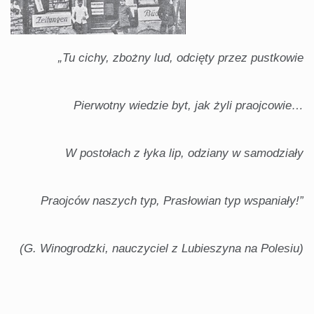
„Tu cichy, zbożny lud, odcięty przez pustkowie
Pierwotny wiedzie byt, jak żyli praoj­cowie…
W postołach z łyka lip, odziany w sa­modziały
Praojców naszych typ, Prasłowian typ wspaniały!”
(G. Winogrodzki, nauczyciel z Lubieszyna na Polesiu)