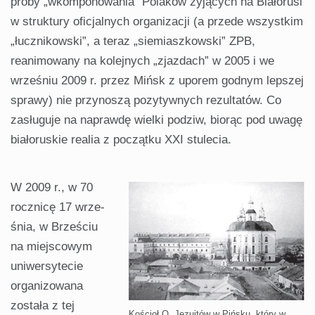
próby „wkomponowania” Pola­ków żyjących na Białorusi
w struk­tury oficjalnych organizacji (a przede wszystkim
„łucznikowski”, a teraz „siemiaszkowski” ZPB,
reanimowany na kolejnych „zjazdach” w 2005 i we
wrześniu 2009 r. przez Mińsk z upo­rem godnym lepszej
sprawy) nie przy­noszą pozytywnych rezultatów. Co
zasługuje na naprawdę wielki podziw, biorąc pod uwagę
białoruskie realia z początku XXI stulecia.
W 2009 r., w 70
rocznicę 17 wrze­
śnia, w Brześciu
na miejscowym
uni­wersytecie
organizowana
została z tej
Kościoł O. Jezuitów w Pińsku, który w