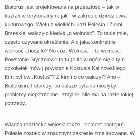
Białoruś jest projek­towana na przeszłość – tak w
kształcie terytorialnym, jak i w zakresie dzie­dzictwa
kulturowego. Wielu z wiel­kich ludzi Polesia i Ziemi
Brzeskiej walczyło kiedyś „o wolność”. To ta­kie miłe,
często używane określenie. A o jaką konkretnie
wolność chodzi­ło? No cóż. Wolność – to wolność.
Powstanie Styczniowe to tu (o ile w ogóle się o tym
cokolwiek mówi) powstanie Kostusia Kalinowskiego.
Kim był ów „Kostuś”? Z kim i o co walczył? Ano –
Białorusin. I starczy, bo dalsze pytania niosłyby
problemy niepotrzebne i zmylne. Nie ma na ra­zie takiej
potrzeby.
Władza radziecka wniosła także „ele­ment postępu”.
Polesie zostało w znacz­nym zakresie zmeliorowane. W