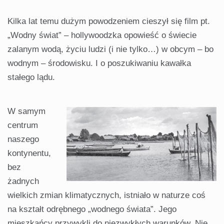
Kilka lat temu dużym powodze­niem cieszył się film pt.
„Wod­ny świat” – hollywoodzka opowieść o świecie
zalanym wodą, życiu ludzi (i nie tylko…) w obcym – bo
wodnym – środowisku. I o poszukiwaniu ka­wałka
stałego lądu.
W samym
centrum
naszego
kon­tynentu,
bez
żadnych
wielkich zmian klimatycznych, istniało w naturze coś
na kształt odrębnego „wodnego świa­ta”. Jego
mieszkańcy przywykli do niezwykłych warunków. Nie