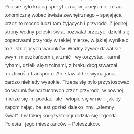
Polesie było krainą specy­ficzną, w jakiejś mierze au­
tonomiczną wobec świata zewnętrznego – spajającą
przez to mocno ludzi tam żyjących i przyrodę. Z jednej
strony wodny poleski świat pozwalał prze­żyć, dzielił się
bogactwami przyrody w takiej mierze, w jakiej wynikało
to z istniejących warunków. Wodny ży­wioł dawał się
swym mieszkańcom ujarzmić i wykorzystać, karmił
ryba­mi, dzielił się trzcinami, z braku dróg stwarzał
możliwości transportu. Ale stawiał tez wymagania,
bardzo nie­kiedy wysokie. Trzeba się było przy­stosować
do warunków narzucanych przez przyrodę, w pewnej
mierze się im poddać, ale i wtopić się w nie – jak­ by
zapominając, że jest gdzieś daleko inny, „ziemny
świat”. I w takiej koeg­zystencji rodziła się legenda
Polesia i jego mieszkańców – Poleszuków.