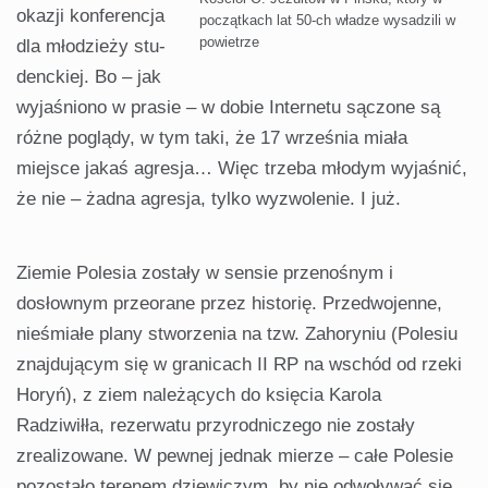
okazji konferencja
początkach lat 50-ch władze wysadzili w
powietrze
dla młodzieży stu­
denckiej. Bo – jak
wyjaśniono w prasie – w dobie Internetu sączone są
róż­ne poglądy, w tym taki, że 17 września miała
miejsce jakaś agresja… Więc trzeba młodym wyjaśnić,
że nie – żad­na agresja, tylko wyzwolenie. I już.
Ziemie Polesia zostały w sensie przenośnym i
dosłownym przeorane przez historię. Przedwojenne,
nie­śmiałe plany stworzenia na tzw. Zahoryniu (Polesiu
znajdującym się w granicach II RP na wschód od rzeki
Horyń), z ziem należących do księcia Karola
Radziwiłła, rezerwatu przy­rodniczego nie zostały
zrealizowane. W pewnej jednak mierze – całe Po­lesie
pozostało terenem dziewiczym, by nie odwoływać się