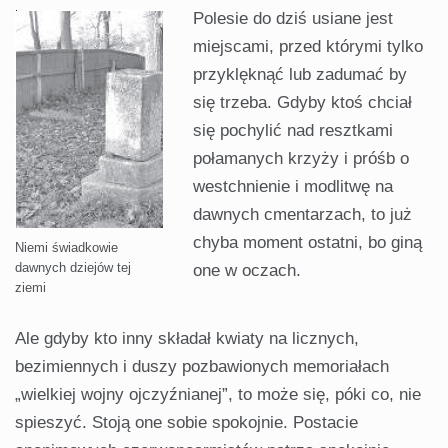
Polesie do dziś usiane jest
miejsca­mi, przed którymi tylko
przyklęknąć lub zadumać by
się trzeba. Gdyby ktoś chciał
się pochylić nad resztkami
poła­manych krzyży i próśb o
westchnienie i modlitwę na
dawnych cmentarzach, to już
chyba moment ostatni, bo giną
Niemi świadkowie
dawnych dziejów tej
one w oczach.
ziemi
Ale gdyby kto inny składał kwia­ty na licznych,
bezimiennych i duszy pozbawionych memoriałach
„wielkiej wojny ojczyźnianej”, to może się, póki co, nie
spieszyć. Stoją one sobie spo­kojnie. Postacie