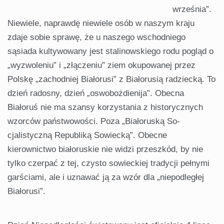
września”.
Niewiele, naprawdę niewiele osób w naszym kraju
zdaje sobie sprawę, że u nasze­go wschodniego
sąsiada kultywowa­ny jest stalinowskiego rodu pogląd o
„wyzwoleniu” i „złączeniu” ziem okupowanej przez
Polskę „zachodniej Białorusi” z Białorusią radziecką. To
dzień radosny, dzień „oswobożdienija”. Obecna
Białoruś nie ma szansy korzystania z historycznych
wzorców państwowości. Poza „Białoruską So­
cjalistyczną Republiką Sowiecką”. Obecne
kierownictwo białoruskie nie widzi przeszkód, by nie
tylko czerpać z tej, czysto sowieckiej tradycji pełny­mi
garściami, ale i uznawać ją za wzór dla „niepodległej
Białorusi”.