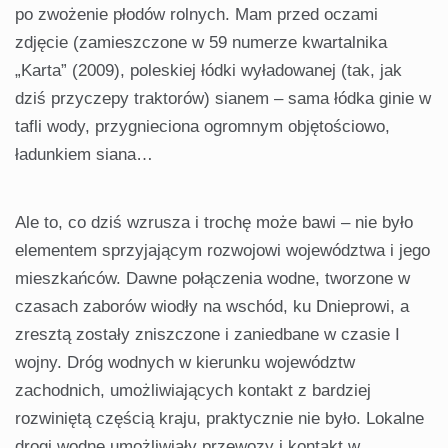
po zwożenie płodów rolnych. Mam przed oczami
zdjęcie (zamieszczone w 59 numerze kwar­talnika
„Karta” (2009), poleskiej łódki wyładowanej (tak, jak
dziś przyczepy traktorów) sianem – sama łódka ginie w
tafli wody, przygnieciona ogrom­nym objętościowo,
ładunkiem siana…
Ale to, co dziś wzrusza i trochę może bawi – nie było
elementem sprzyjającym rozwojowi województwa i jego
mieszkańców. Dawne połącze­nia wodne, tworzone w
czasach zabo­rów wiodły na wschód, ku Dnieprowi, a
zresztą zostały zniszczone i zaniedba­ne w czasie I
wojny. Dróg wodnych w kierunku województw
zachodnich, umożliwiających kontakt z bardziej
rozwiniętą częścią kraju, praktycznie nie było. Lokalne
drogi wodne umożli­wiały przewozy i kontakt w