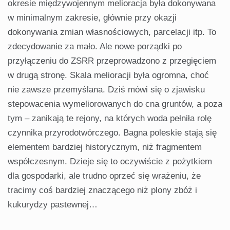
okresie międzywojennym melioracja była doko­nywana
w minimalnym zakresie, głów­nie przy okazji
dokonywania zmian wła­snościowych, parcelacji itp. To
zdecy­dowanie za mało. Ale nowe porządki po
przyłączeniu do ZSRR przeprowadzono z przegięciem
w drugą stronę. Skala me­lioracji była ogromna, choć
nie zawsze przemyślana. Dziś mówi się o zjawisku
stepowacenia wymeliorowanych do cna gruntów, a poza
tym – zanikają te rejony, na których woda pełniła rolę
czynnika przyrodotwórczego. Bagna poleskie sta­ją się
elementem bardziej historycznym, niż fragmentem
współczesnym. Dzieje się to oczywiście z pożytkiem
dla gospo­darki, ale trudno oprzeć się wrażeniu, że
tracimy coś bardziej znaczącego niż plo­ny zbóż i
kukurydzy pastewnej…