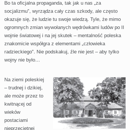
Bo ta oficjalna propaganda, tak jak u nas „za
socjalizmu”, wyrządza cały czas szko­dy, ale często
okazuje się, że ludzie tu swoje wiedzą. Tyle, że mimo
ogrom­nych zmian wywołanych wędrówkami ludów po II
wojnie światowej i na jej skutek – mentalność poleska
znakomi­cie współgra z elementami „człowieka
radzieckiego”. Nie podskakuj, źle nie jest – aby tylko
wojny nie było…
Na ziemi poleskiej
– trudnej i dzi­kiej,
ale może przez to
kwitnącej od
wieków
postaciami
nieprzeciętnej