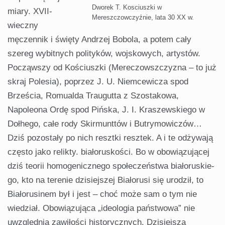
Dworek T. Kosciuszki w
mia­ry. XVII-
Mereszczowczyźnie, lata 30 XX w.
wieczny
męczennik i święty Andrzej Bobola, a potem cały
szereg wybitnych polityków, wojskowych, artystów.
Począwszy od Kościusz­ki (Mereczowszczyzna – to już
skraj Polesia), poprzez J. U. Niemcewicza spod
Brześcia, Romualda Traugutta z Szostakowa,
Napoleona Ordę spod Pińska, J. I. Kraszewskiego w
Dołhego, całe rody Skirmunttów i Butrymowiczów…
Dziś pozostały po nich resztki resztek. A i te odżywają
czę­sto jako relikty. białoruskości. Bo w obowiązującej
dziś teorii homoge­nicznego społeczeństwa białoruskie­
go, kto na terenie dzisiejszej Białorusi się urodził, to
Białorusinem był i jest – choć może sam o tym nie
wiedział. Obowiązująca „ideologia państwowa” nie
uwzględnia zawiłości historycz­nych. Dzisiejsza