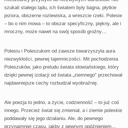
szukali stałego lądu, ich światem były bagna, płytkie
jeziora, obszerne rozlewiska, a wreszcie rzeki. Polesie
– bo o nim mowa – to obszar specyficzny, pięk­ny, ale i
mroczny, może nawet na swój sposób groźny…
Polesiu i Poleszukom od zawsze to­warzyszyła aura
niezwykłości, pewnej tajemniczości. Mit pochodzenia
Poleszuków, jako preludu świata słowiań­skiego, który
dzięki pewnej izolacji od świata „ziemnego” przechował
najdaw­niejsze cechy rozbudzał wyobraźnię.
Ale poezja to jedno, a ży­cie, codzienność – to już coś
innego. Przecież świat się zmieniał, a i ziemie po­leskie
poddawały się jego działaniu. Ale, do pewnego
przynajmniej czasu, jakby z pewnym opóźnieniem…