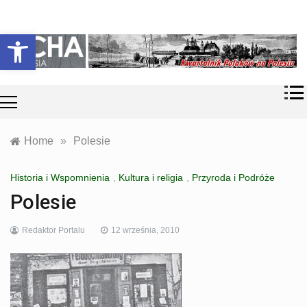
Skip
Historia i
Echa
to
Otwórz pasek narzędzi
współczesność
content
Polaków na
Polesiu.
Polesia
Przyroda,
zabytki, kultura
i wspomnienia
z Polesia.
Home
»
Polesie
Historia i Wspomnienia
,
Kultura i religia
,
Przyroda i Podróże
Polesie
Redaktor Portalu
12 września, 2010