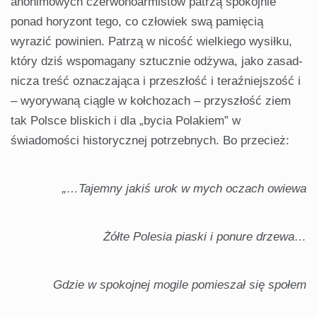
anonimowych czer­wonoarmistów patrzą spokojnie
ponad horyzont tego, co człowiek swą pamię­cią
wyrazić powinien. Patrzą w nicość wielkiego wysiłku,
który dziś wspo­magany sztucznie odżywa, jako zasad­
nicza treść oznaczająca i przeszłość i teraźniejszość i
– wyorywaną ciągle w kołchozach – przyszłość ziem
tak Polsce bliskich i dla „bycia Polakiem” w
świadomości historycznej potrzeb­nych. Bo przecież:
„…Tajemny jakiś urok w mych oczach owiewa
Żółte Polesia piaski i ponure drzewa…
Gdzie w spokojnej mogile pomieszał się społem