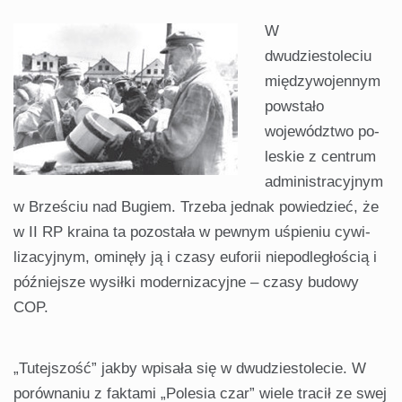
W
dwudziestoleciu
międzywo­jennym
powstało
województwo po­
leskie z centrum
administracyjnym
w Brześciu nad Bugiem. Trzeba jed­nak powiedzieć, że
w II RP kraina ta pozostała w pewnym uśpieniu cywi­
lizacyjnym, ominęły ją i czasy euforii niepodległością i
późniejsze wysiłki modernizacyjne – czasy budowy
COP.
„Tutejszość” jakby wpisała się w dwu­dziestolecie. W
porównaniu z fakta­mi „Polesia czar” wiele tracił ze swej