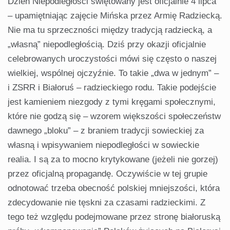
Dzień Niepodległości świętowany jest oficjalnie 4 lipca
– upamiętniając zajęcie Mińska przez Armię Radziec­ką.
Nie ma tu sprzeczności między tradycją radziecką, a
„własną” niepod­ległością. Dziś przy okazji oficjalnie
celebrowanych uroczystości mówi się często o naszej
wielkiej, wspólnej ojczyźnie. To takie „dwa w jednym” –
i ZSRR i Białoruś – radzieckiego rodu. Takie podejście
jest kamieniem niezgody z tymi kręgami społecz­nymi,
które nie godzą się – wzorem większości społeczeństw
dawnego „bloku” – z braniem tradycji sowiec­kiej za
własną i wpisywaniem nie­podległości w sowieckie
realia. I są za to mocno krytykowane (jeżeli nie gorzej)
przez oficjalną propagandę. Oczywiście w tej grupie
odnotować trzeba obecność polskiej mniejszości, która
zdecydowanie nie tęskni za cza­sami radzieckimi. Z
tego też względu podejmowane przez stronę białoru­ską