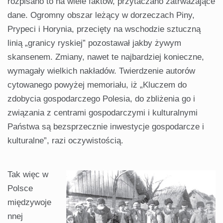
rozpisano to na wiele faktów, przytaczano zatrwa­żające
dane. Ogromny obszar leżący w dorzeczach Piny,
Prypeci i Horynia, przecięty na wschodzie sztuczną
linią „granicy ryskiej” pozostawał jakby ży­wym
skansenem. Zmiany, nawet te naj­bardziej konieczne,
wymagały wielkich nakładów. Twierdzenie autorów
cytowa­nego powyżej memoriału, iż „Kluczem do
zdobycia gospodarczego Polesia, do zbliżenia go i
związania z centrami go­spodarczymi i kulturalnymi
Państwa są bezsprzecznie inwestycje gospodarcze i
kulturalne”, razi oczywistością.
Tak więc w
Polsce
międzywoje
n­nej