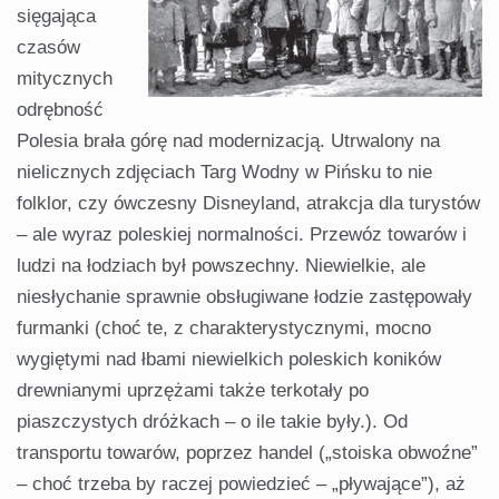
sięgająca
czasów
mitycznych
od­rębność
Polesia brała górę nad mo­dernizacją. Utrwalony na
nielicznych zdjęciach Targ Wodny w Pińsku to nie
folklor, czy ówczesny Disneyland, atrakcja dla turystów
– ale wyraz po­leskiej normalności. Przewóz towarów i
ludzi na łodziach był powszechny. Niewielkie, ale
niesłychanie spraw­nie obsługiwane łodzie zastępowały
furmanki (choć te, z charakterystycz­nymi, mocno
wygiętymi nad łbami niewielkich poleskich koników
drew­nianymi uprzężami także terkotały po
piaszczystych dróżkach – o ile ta­kie były.). Od
transportu towarów, poprzez handel („stoiska obwoźne”
– choć trzeba by raczej powiedzieć – „pływające”), aż