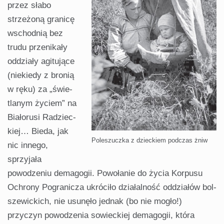
przez słabo
strzeżoną granicę
wschodnią bez
trudu przenikały
oddziały agitujące
(niekiedy z bronią
w ręku) za „świe­
tlanym życiem” na
Białorusi Radziec­
kiej… Bieda, jak
Poleszuczka z dzieckiem podczas żniw
nic innego,
sprzyjała
powodzeniu demagogii. Powołanie do życia Korpusu
Ochrony Pogranicza ukróciło działalność oddziałów bol­
szewickich, nie usunęło jednak (bo nie mogło!)
przyczyn powodzenia sowieckiej demagogii, która