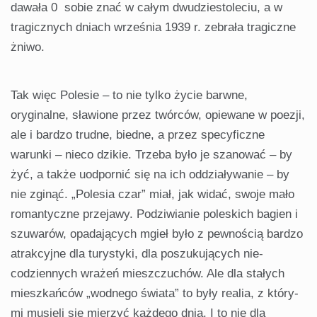
dawała 0 sobie znać w całym dwudziestole­ciu, a w
tragicznych dniach września 1939 r. zebrała tragiczne
żniwo.
Tak więc Polesie – to nie tylko życie barwne,
oryginalne, sławione przez twórców, opiewane w poezji,
ale i bardzo trudne, biedne, a przez specy­ficzne
warunki – nieco dzikie. Trzeba było je szanować – by
żyć, a także uodpornić się na ich oddziaływanie – by
nie zginąć. „Polesia czar” miał, jak widać, swoje mało
romantyczne przejawy. Podziwianie poleskich ba­gien i
szuwarów, opadających mgieł było z pewnością bardzo
atrakcyjne dla turystyki, dla poszukujących nie­
codziennych wrażeń mieszczuchów. Ale dla stałych
mieszkańców „wod­nego świata” to były realia, z który­
mi musieli się mierzyć każdego dnia. I to nie dla