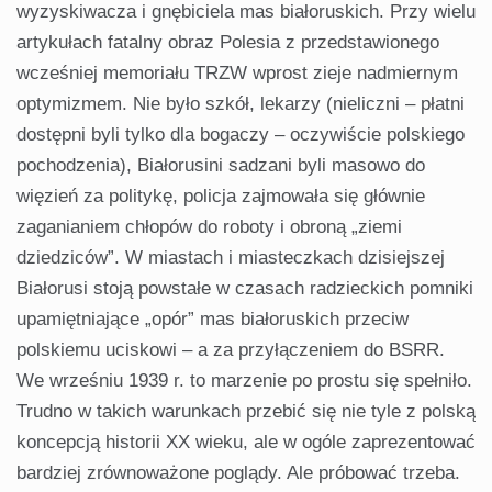
wyzyskiwacza i gnębiciela mas białoruskich. Przy wielu
artykułach fa­talny obraz Polesia z przedstawionego
wcześniej memoriału TRZW wprost zieje nadmiernym
optymizmem. Nie było szkół, lekarzy (nieliczni – płatni
dostępni byli tylko dla bogaczy – oczywiście polskiego
pochodzenia), Białoru­sini sadzani byli masowo do
więzień za politykę, policja zajmowała się głównie
zaganianiem chłopów do roboty i obro­ną „ziemi
dziedziców”. W miastach i miasteczkach dzisiejszej
Białorusi stoją powstałe w czasach radzieckich pomniki
upamiętniające „opór” mas białoruskich przeciw
polskiemu ucisko­wi – a za przyłączeniem do BSRR.
We wrześniu 1939 r. to marzenie po prostu się spełniło.
Trudno w takich warun­kach przebić się nie tyle z polską
kon­cepcją historii XX wieku, ale w ogóle zaprezentować
bardziej zrównoważone poglądy. Ale próbować trzeba.