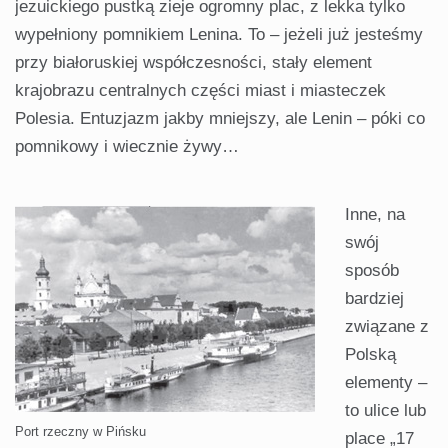
jezuickiego pustką zieje ogromny plac, z lekka tylko
wypełniony pomni­kiem Lenina. To – jeżeli już jesteśmy
przy białoruskiej współczesności, stały element
krajobrazu centralnych części miast i miasteczek
Polesia. Entuzjazm jakby mniejszy, ale Lenin – póki co
pomnikowy i wiecznie żywy…
Inne, na
swój
sposób
bardziej
związane z
Polską
elementy –
to uli­ce lub
Port rzeczny w Pińsku
place „17