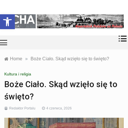
Skip
Historia i
Echa
to
Otwórz pasek narzędzi
współczesność
content
Polaków na
Polesiu.
Polesia
Przyroda,
zabytki, kultura
i wspomnienia
z Polesia.
Home
»
Boże Ciało. Skąd wzięło się to święto?
Kultura i religia
Boże Ciało. Skąd wzięło się to
święto?
Redaktor Portalu
4 czerwca, 2026