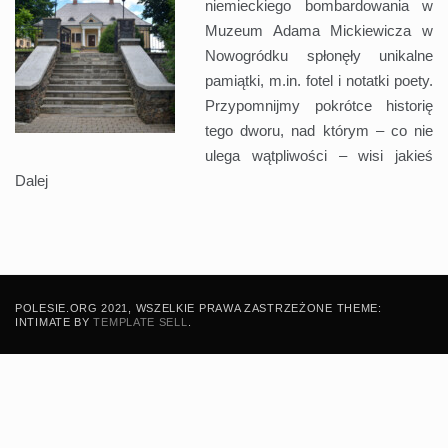
niemieckiego bombardowania w
Muzeum Adama Mickiewicza w
Nowogródku spłonęły unikalne
pamiątki, m.in. fotel i notatki poety.
Przypomnijmy pokrótce historię
tego dworu, nad którym – co nie
ulega wątpliwości – wisi jakieś
Dalej
POLESIE.ORG 2021, WSZELKIE PRAWA ZASTRZEŻONE THEME:
INTIMATE BY
TEMPLATE SELL
.