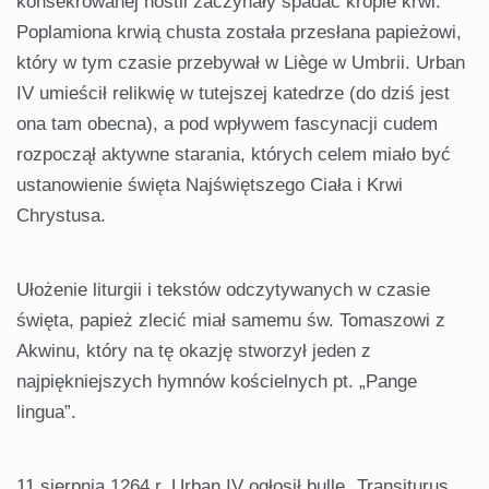
konsekrowanej hostii zaczynały spadać krople krwi.
Poplamiona krwią chusta została przesłana papieżowi,
który w tym czasie przebywał w Liège w Umbrii. Urban
IV umieścił relikwię w tutejszej katedrze (do dziś jest
ona tam obecna), a pod wpływem fascynacji cudem
rozpoczął aktywne starania, których celem miało być
ustanowienie święta Najświętszego Ciała i Krwi
Chrystusa.
Ułożenie liturgii i tekstów odczytywanych w czasie
święta, papież zlecić miał samemu św. Tomaszowi z
Akwinu, który na tę okazję stworzył jeden z
najpiękniejszych hymnów kościelnych pt. „Pange
lingua”.
11 sierpnia 1264 r. Urban IV ogłosił bullę „Transiturus