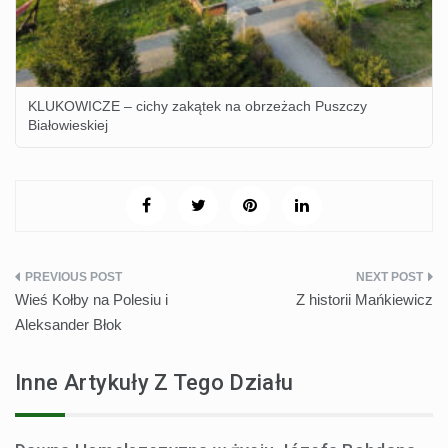
KLUKOWICZE – cichy zakątek na obrzeżach Puszczy
Białowieskiej
Nawigacja
Wieś Kołby na Polesiu i
Z historii Mańkiewicz
wpisu
Aleksander Błok
Inne Artykuły Z Tego Działu