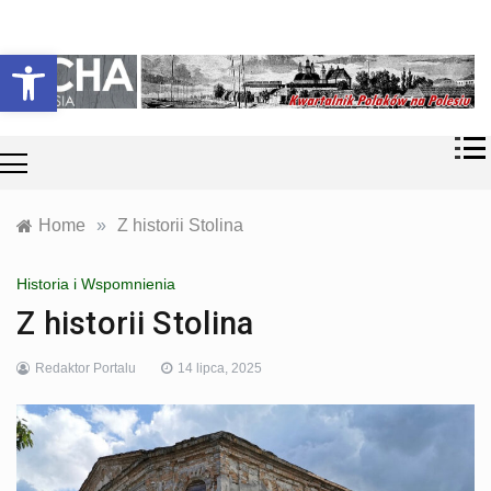
Skip
Historia i
Echa
to
Otwórz pasek narzędzi
współczesność
content
Polaków na
Polesiu.
Polesia
Przyroda,
zabytki, kultura
i wspomnienia
z Polesia.
Home
»
Z historii Stolina
Historia i Wspomnienia
Z historii Stolina
Redaktor Portalu
14 lipca, 2025