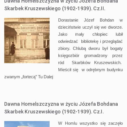
Dawna Homelszczyzna w życiu Józefa Bohdana
Skarbek Kruszewskiego (1902-1939). Cz.II.
Dorastanie Józef Bohdan w
dzieciństwie uczył się we dworze.
Jako mały chłopiec lubił
odwiedzać bibliotekę i przeglądać
zbiory. Chlubą dworu był bogaty
księgozbiór gromadzony przez
ród Skarbków Kruszewskich.
Mieścił się w odrębnym budynku
zwanym „fortecą” Tu
Dalej
Dawna Homelszczyzna w życiu Józefa Bohdana
Skarbek Kruszewskiego (1902-1939). Cz.I.
W Homlu wszystko się zaczęło