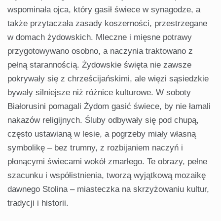
wspominała ojca, który gasił świece w synagodze, a
także przytaczała zasady koszerności, przestrzegane
w domach żydowskich. Mleczne i mięsne potrawy
przygotowywano osobno, a naczynia traktowano z
pełną starannością. Żydowskie święta nie zawsze
pokrywały się z chrześcijańskimi, ale więzi sąsiedzkie
bywały silniejsze niż różnice kulturowe. W soboty
Białorusini pomagali Żydom gasić świece, by nie łamali
nakazów religijnych. Śluby odbywały się pod chupą,
często ustawianą w lesie, a pogrzeby miały własną
symbolikę – bez trumny, z rozbijaniem naczyń i
płonącymi świecami wokół zmarłego. Te obrazy, pełne
szacunku i współistnienia, tworzą wyjątkową mozaikę
dawnego Stolina – miasteczka na skrzyżowaniu kultur,
tradycji i historii.