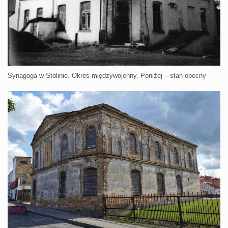
Synagoga w Stolinie. Okres międzywojenny. Poniżej – stan obecny