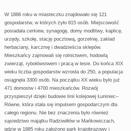
W 1886 roku w miasteczku znajdowało się 121
gospodarstw, w których żyło 815 osób. Miejscowość
posiadała cerkiew, synagogę, domy modlitwy, kaplicę,
urzędy, szkołę, stację pocztową, gorzelnię, zakład
herbaciany, karczmę i dwadzieścia sklepów.
Mieszkańcy zajmowali się rolnictwem, hodowlą
zwierząt, rybołówstwem i pracą w lesie. Do końca XIX
wieku liczba gospodarstw wzrosła do 250, a populacja
osiągnęła 3300 osób. Na początku XX wieku było już
471 domostw i 4700 mieszkańców. Rozwój
przyspieszył dzięki budowie linii kolejowej Łuniniec–
Równe, która stała się impulsem gospodarczym dla
całego regionu. Nie bez znaczenia było również
sąsiedztwo majątku Radziwiłłów w Mańkowiczach,
gdzie w 1885 roku założono park krajobrazowy i