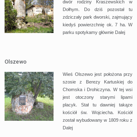
dwór rodziny Kraszewskich w
Dołhym. Do dziś pozostał tu
zdziczały park dworski, zajmujący
kiedyś powierzchnię ok. 7 ha. W
parku spotykamy głównie
Dalej
Olszewo
Wieś Olszewo jest położona przy
szosie z Berezy Kartuskiej do
Chomska i Drohiczyna. W tej wsi
jest otoczony starymi lipami
placyk. Stał tu dawniej takąze
kościół św. Wojciecha. Kościół
został wybudowany w 1809 roku z
Dalej