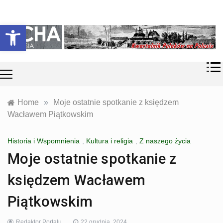
Skip
Historia i
Echa
to
Otwórz pasek narzędzi
współczesność
content
Polaków na
Polesiu.
Polesia
Przyroda,
zabytki, kultura
i wspomnienia
z Polesia.
Home
»
Moje ostatnie spotkanie z księdzem
Wacławem Piątkowskim
Historia i Wspomnienia
,
Kultura i religia
,
Z naszego życia
Moje ostatnie spotkanie z
księdzem Wacławem
Piątkowskim
Redaktor Portalu
22 grudnia, 2024