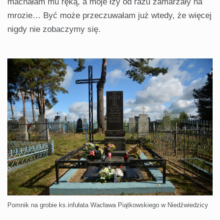
machałam mu ręką, a moje łzy od razu zamarzały na
mrozie… Być może przeczuwałam już wtedy, że więcej
nigdy nie zobaczymy się.
Pomnik na grobie ks.infułata Wacława Piątkowskiego w Niedźwiedzicy