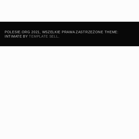
POLESIE.ORG 2021, WSZELKIE PRAWA ZASTRZEŻONE THEME:
INTIMATE BY
TEMPLATE SELL
.