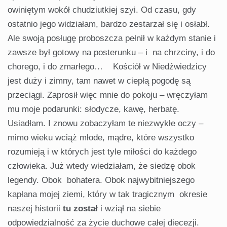
owiniętym wokół chudziutkiej szyi. Od czasu, gdy
ostatnio jego widziałam, bardzo zestarzał się i osłabł.
Ale swoją posługę proboszcza pełnił w każdym stanie i
zawsze był gotowy na posterunku – i na chrzciny, i do
chorego, i do zmarłego… Kościół w Niedźwiedzicy
jest duży i zimny, tam nawet w ciepłą pogodę są
przeciągi. Zaprosił więc mnie do pokoju – wręczyłam
mu moje podarunki: słodycze, kawę, herbatę.
Usiadłam. I znowu zobaczyłam te niezwykłe oczy –
mimo wieku wciąż młode, mądre, które wszystko
rozumieją i w których jest tyle miłości do każdego
człowieka. Już wtedy wiedziałam, że siedzę obok
legendy. Obok bohatera. Obok najwybitniejszego
kapłana mojej ziemi, który w tak tragicznym okresie
naszej historii
tu został
i wziął na siebie
odpowiedzialność za życie duchowe całej diecezji.