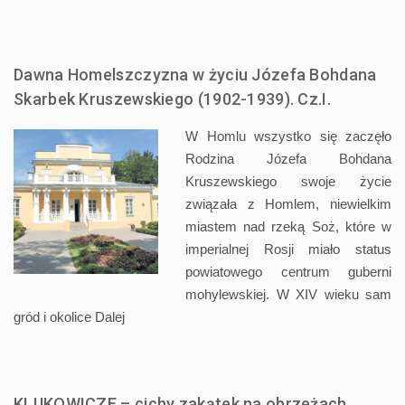
Dawna Homelszczyzna w życiu Józefa Bohdana
Skarbek Kruszewskiego (1902-1939). Cz.I.
W Homlu wszystko się zaczęło
Rodzina Józefa Bohdana
Kruszewskiego swoje życie
związała z Homlem, niewielkim
miastem nad rzeką Soż, które w
imperialnej Rosji miało status
powiatowego centrum guberni
mohylewskiej. W XIV wieku sam
gród i okolice
Dalej
KLUKOWICZE – cichy zakątek na obrzeżach