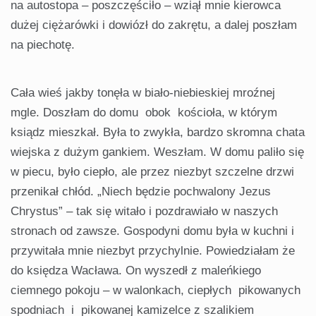
na autostopa – poszczęściło – wziął mnie kierowca
dużej ciężarówki i dowiózł do zakrętu, a dalej poszłam
na piechotę.
Cała wieś jakby tonęła w biało-niebieskiej mroźnej
mgle. Doszłam do domu obok kościoła, w którym
ksiądz mieszkał. Była to zwykła, bardzo skromna chata
wiejska z dużym gankiem. Weszłam. W domu paliło się
w piecu, było ciepło, ale przez niezbyt szczelne drzwi
przenikał chłód. „Niech będzie pochwalony Jezus
Chrystus” – tak się witało i pozdrawiało w naszych
stronach od zawsze. Gospodyni domu była w kuchni i
przywitała mnie niezbyt przychylnie. Powiedziałam że
do księdza Wacława. On wyszedł z maleńkiego
ciemnego pokoju – w walonkach, ciepłych pikowanych
spodniach i pikowanej kamizelce z szalikiem