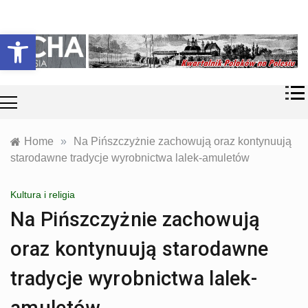
Skip
Historia i
Echa
to
Otwórz pasek narzędzi
współczesność
content
Polaków na
Polesiu.
Polesia
Przyroda,
zabytki, kultura
i wspomnienia
z Polesia.
Home
»
Na Pińszczyżnie zachowują oraz kontynuują
starodawne tradycje wyrobnictwa lalek-amuletów
Kultura i religia
Na Pińszczyżnie zachowują
oraz kontynuują starodawne
tradycje wyrobnictwa lalek-