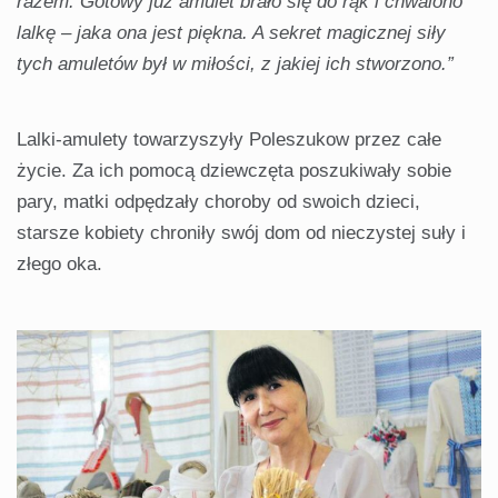
razem. Gotowy już amulet brało się do rąk i chwalono
lalkę – jaka ona jest piękna. A sekret magicznej siły
tych amuletów był w miłości, z jakiej ich stworzono.”
Lalki-amulety towarzyszyły Poleszukow przez całe
życie. Za ich pomocą dziewczęta poszukiwały sobie
pary, matki odpędzały choroby od swoich dzieci,
starsze kobiety chroniły swój dom od nieczystej suły i
złego oka.