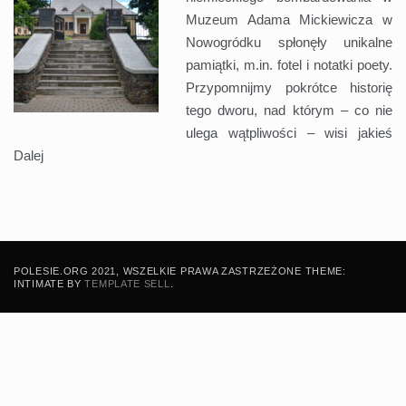
Muzeum Adama Mickiewicza w
Nowogródku spłonęły unikalne
pamiątki, m.in. fotel i notatki poety.
Przypomnijmy pokrótce historię
tego dworu, nad którym – co nie
ulega wątpliwości – wisi jakieś
Dalej
POLESIE.ORG 2021, WSZELKIE PRAWA ZASTRZEŻONE THEME:
INTIMATE BY
TEMPLATE SELL
.