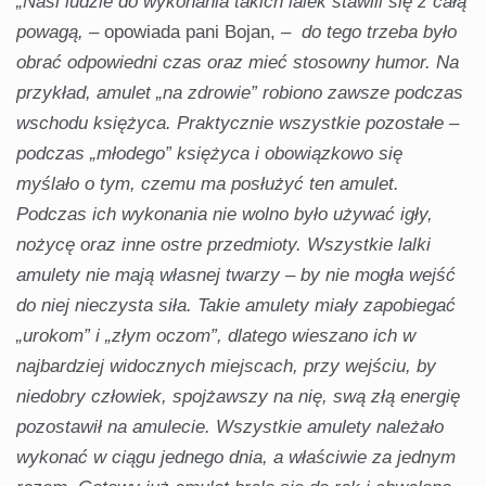
„Nasi ludzie do wykonania takich lalek stawili się z całą
powagą, –
opowiada pani Bojan,
– do tego trzeba było
obrać odpowiedni czas oraz mieć stosowny humor. Na
przykład, amulet „na zdrowie” robiono zawsze podczas
wschodu księżyca. Praktycznie wszystkie pozostałe –
podczas „młodego” księżyca i obowiązkowo się
myślało o tym, czemu ma posłużyć ten amulet.
Podczas ich wykonania nie wolno było używać igły,
nożycę oraz inne ostre przedmioty. Wszystkie lalki
amulety nie mają własnej twarzy – by nie mogła wejść
do niej nieczysta siła. Takie amulety miały zapobiegać
„urokom” i „złym oczom”, dlatego wieszano ich w
najbardziej widocznych miejscach, przy wejściu, by
niedobry człowiek, spojżawszy na nię, swą złą energię
pozostawił na amulecie. Wszystkie amulety należało
wykonać w ciągu jednego dnia, a właściwie za jednym