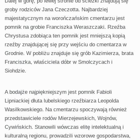
Dalej w górę, po lewej stronie od ścieżki znajdują się
groby rodziców Jana Czeczotta. Najbardziej
majestatycznym na worończańskim cmentarzu jest
pomnik na grobie Franciszka Weraszczaki. Rzeźba
Chrystusa zdobiąca ten pomnik jest mniejszą kopią
rzeźby znajdującej się przy wejściu do cmentarza w
Grodnie. W pobliżu znajduje się grób Kazimierza, brata
Franciszka, właściciela dóbr w Smolczycach i
Siohdzie.
A bodajże najpiękniejszym jest pomnik Fabioli
Lipniackiej dłuta lubelskiego rzeźbiarza Leopolda
Wasilkowskiego. Na cmentarzu spoczywają również
przedstawiciele rodów Mierzejewskich, Wojnów,
Cywińskich. Stanowili wówczas elitę intelektualną i
kulturalną regionu, prowadzili wzorowe gospodarstwa,