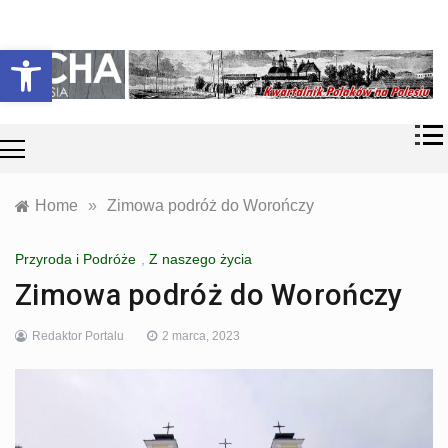
Skip
Historia i
Echa
to
Otwórz pasek narzędzi
współczesność
content
Polaków na
Polesiu.
Polesia
Przyroda,
zabytki, kultura
i wspomnienia
z Polesia.
Home
»
Zimowa podróż do Worończy
Przyroda i Podróże
,
Z naszego życia
Zimowa podróż do Worończy
Redaktor Portalu
2 marca, 2023