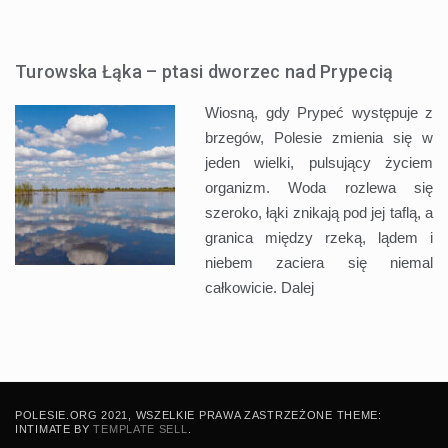
Turowska Łąka – ptasi dworzec nad Prypecią
Wiosną, gdy Prypeć występuje z
brzegów, Polesie zmienia się w
jeden wielki, pulsujący życiem
organizm. Woda rozlewa się
szeroko, łąki znikają pod jej taflą, a
granica między rzeką, lądem i
niebem zaciera się niemal
całkowicie.
Dalej
POLESIE.ORG 2021, WSZELKIE PRAWA ZASTRZEŻONE THEME:
INTIMATE BY
TEMPLATE SELL
.