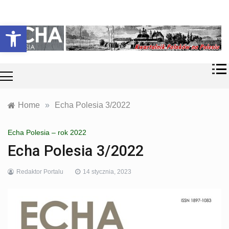
Skip
Historia i
Echa
to
Otwórz pasek narzędzi
współczesność
content
Polaków na
Polesiu.
Polesia
Przyroda,
zabytki, kultura
i wspomnienia
z Polesia.
Home
»
Echa Polesia 3/2022
Echa Polesia – rok 2022
Echa Polesia 3/2022
Redaktor Portalu
14 stycznia, 2023