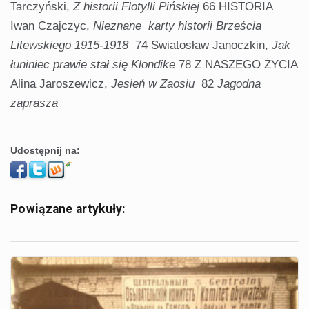
Tarczyński,
Z historii Flotylli Pińskiej
66 HISTORIA
Iwan Czajczyc,
Nieznane
karty
historii Brześcia
Litewskiego
1915-1918
74 Swiatosław Janoczkin,
Jak
łuniniec prawie stał się
Klondike
78 Z NASZEGO ŻYCIA
Alina Jaroszewicz,
Jesień w Zaosiu
82
Jagodna
zaprasza
Udostępnij na:
Powiązane artykuły: