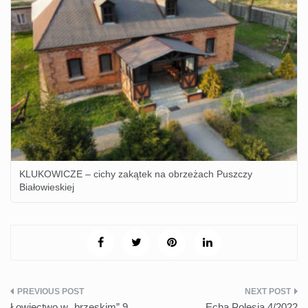
KLUKOWICZE – cichy zakątek na obrzeżach Puszczy
Białowieskiej
Nawigacja
Łowiectwo w „brzeskim” 9
Echa Polesia 4/2022