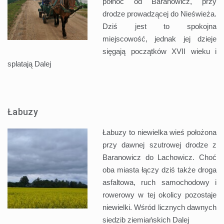
północ od Baranowicz, przy
drodze prowadzącej do Nieświeża.
Dziś jest to spokojna
miejscowość, jednak jej dzieje
sięgają początków XVII wieku i
splatają
Dalej
Łabuzy
Łabuzy to niewielka wieś położona
przy dawnej szutrowej drodze z
Baranowicz do Lachowicz. Choć
oba miasta łączy dziś także droga
asfaltowa, ruch samochodowy i
rowerowy w tej okolicy pozostaje
niewielki. Wśród licznych dawnych
siedzib ziemiańskich
Dalej