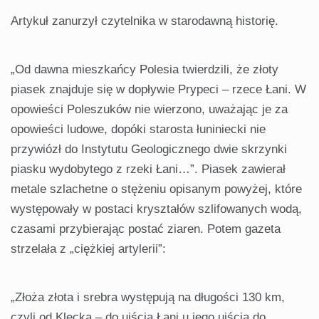
Artykuł zanurzył czytelnika w starodawną historię.
„Od dawna mieszkańcy Polesia twierdzili, że złoty
piasek znajduje się w dopływie Prypeci – rzece Łani. W
opowieści Poleszuków nie wierzono, uważając je za
opowieści ludowe, dopóki starosta łuniniecki nie
przywiózł do Instytutu Geologicznego dwie skrzynki
piasku wydobytego z rzeki Łani…”. Piasek zawierał
metale szlachetne o stężeniu opisanym powyżej, które
występowały w postaci kryształów szlifowanych wodą,
czasami przybierając postać ziaren. Potem gazeta
strzelała z „ciężkiej artylerii”:
„Złoża złota i srebra występują na długości 130 km,
czyli od Klecka – do ujścia Łani u jego ujścia do