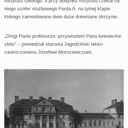
Instytutu Geologii, a przy budynku Instytutu czekał na
niego szofer służbowego Forda A, na tylnej klapie
którego zamontowano dwie duże drewniane skrzynie.
„Drogi Panie profesorze, przywiozłem Panu łuninieckie
złoto” – powiedział starosta Jagodziński lekko
zaskoczonemu Józefowi Morozewiczowi.