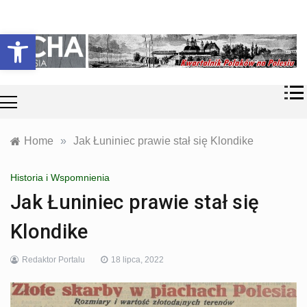
Skip
Historia i
Echa
to
Otwórz pasek narzędzi
współczesność
content
Polaków na
Polesiu.
Polesia
Przyroda,
zabytki, kultura
i wspomnienia
z Polesia.
Home
»
Jak Łuniniec prawie stał się Klondike
Historia i Wspomnienia
Jak Łuniniec prawie stał się
Klondike
Redaktor Portalu
18 lipca, 2022