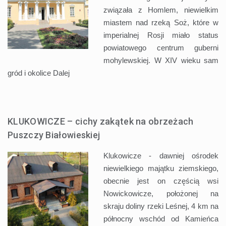
związała z Homlem, niewielkim
miastem nad rzeką Soż, które w
imperialnej Rosji miało status
powiatowego centrum guberni
mohylewskiej. W XIV wieku sam
gród i okolice
Dalej
KLUKOWICZE – cichy zakątek na obrzeżach
Puszczy Białowieskiej
Klukowicze - dawniej ośrodek
niewielkiego majątku ziemskiego,
obecnie jest on częścią wsi
Nowickowicze, położonej na
skraju doliny rzeki Leśnej, 4 km na
północny wschód od Kamieńca