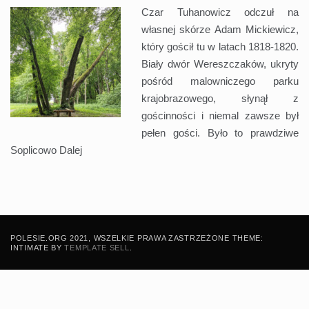
Czar Tuhanowicz odczuł na
własnej skórze Adam Mickiewicz,
który gościł tu w latach 1818-1820.
Biały dwór Wereszczaków, ukryty
pośród malowniczego parku
krajobrazowego, słynął z
gościnności i niemal zawsze był
pełen gości. Było to prawdziwe
Soplicowo
Dalej
POLESIE.ORG 2021, WSZELKIE PRAWA ZASTRZEŻONE THEME:
INTIMATE BY
TEMPLATE SELL
.