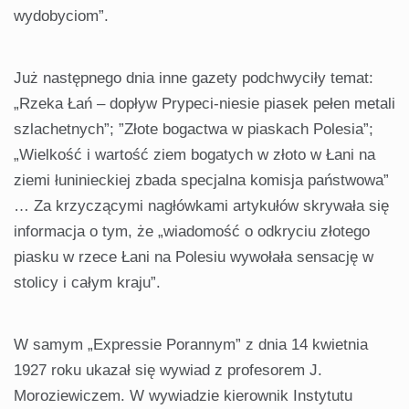
wydobyciom”.
Już następnego dnia inne gazety podchwyciły temat:
„Rzeka Łań – dopływ Prypeci-niesie piasek pełen metali
szlachetnych”; ”Złote bogactwa w piaskach Polesia”;
„Wielkość i wartość ziem bogatych w złoto w Łani na
ziemi łuninieckiej zbada specjalna komisja państwowa”
… Za krzyczącymi nagłówkami artykułów skrywała się
informacja o tym, że „wiadomość o odkryciu złotego
piasku w rzece Łani na Polesiu wywołała sensację w
stolicy i całym kraju”.
W samym „Expressie Porannym” z dnia 14 kwietnia
1927 roku ukazał się wywiad z profesorem J.
Moroziewiczem. W wywiadzie kierownik Instytutu