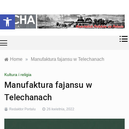
Skip
Historia i
Echa
to
Otwórz pasek narzędzi
współczesność
content
Polaków na
Polesiu.
Polesia
Przyroda,
zabytki, kultura
i wspomnienia
z Polesia.
Home
»
Manufaktura fajansu w Telechanach
Kultura i religia
Manufaktura fajansu w
Telechanach
Redaktor Portalu
26 kwietnia, 2022