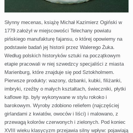
Słynny mecenas, książę Michał Kazimierz Ogiński w
1779 założył w miejscowości Telechany powiatu
pińskiego manufakturę fajansu, o której opowiemy na
podstawie badań jej historii przez Walerego Żuka.
Według polskich historyków sztuki na początkowym
etapie pracowali w niej szwedzcy specjaliści z miasta
Marienburg, które znajduje się pod Sztokholmem.
Pierwsze produkty: wazony, dzbanki, kubki, filiżanki,
imbryki, rzeźby o małych kształtach, świeczniki, płytki
kaflowe itp. były wykonywane w stylu rokoko i
barokowym. Wyroby zdobiono reliefem (najczęściej
girlandami z kwiatów, owoców i liści) i malowano, z
przewagą kolorów czerwonych i zielonych. Pod koniec
XVIII wieku klasycyzm przejawia silny wpływ: pojawiają