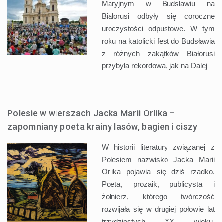
Maryjnym w Budsławiu na
Białorusi odbyły się coroczne
uroczystości odpustowe. W tym
roku na katolicki fest do Budsławia
z różnych zakątków Białorusi
przybyła rekordowa, jak na
Dalej
Polesie w wierszach Jacka Marii Orlika –
zapomniany poeta krainy lasów, bagien i ciszy
W historii literatury związanej z
Polesiem nazwisko Jacka Marii
Orlika pojawia się dziś rzadko.
Poeta, prozaik, publicysta i
żołnierz, którego twórczość
rozwijała się w drugiej połowie lat
trzydziestych XX wieku,