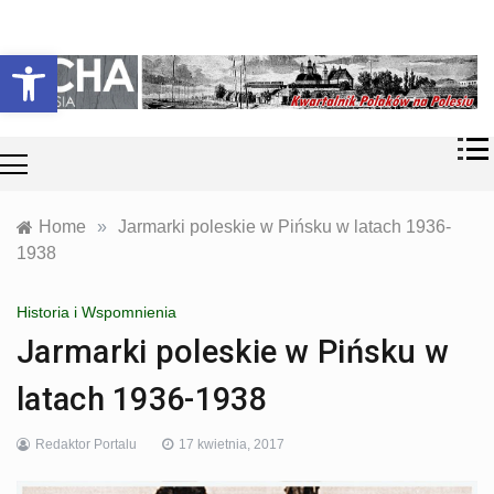
Skip
Historia i
Echa
to
Otwórz pasek narzędzi
współczesność
content
Polaków na
Polesiu.
Polesia
Przyroda,
zabytki, kultura
i wspomnienia
z Polesia.
Home
»
Jarmarki poleskie w Pińsku w latach 1936-
1938
Historia i Wspomnienia
Jarmarki poleskie w Pińsku w
latach 1936-1938
Redaktor Portalu
17 kwietnia, 2017