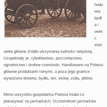
hodo
wla
bydł
a i
owie
c
stan
owiła główne źródło utrzymania ludności wiejskiej.
Uzupełniały je: rybołówstwo, pszczelarstwo,
ogrodnictwo i drobne rzemiosło. Handlowano na Polesiu
głównie produktami rolnymi, a poza jego granice
wywożono drewno, bydło, len, skórę, zioła, płótno.
Mimo wszystko gospodarka Polesia miała co
pokazywać na jarmarkach. Uczestnikom jarmarków