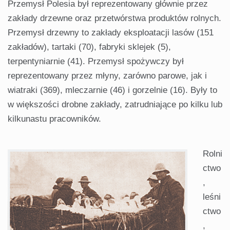
Przemysł Polesia był reprezentowany głównie przez
zakłady drzewne oraz przetwórstwa produktów rolnych.
Przemysł drzewny to zakłady eksploatacji lasów (151
zakładów), tartaki (70), fabryki sklejek (5),
terpentyniarnie (41). Przemysł spożywczy był
reprezentowany przez młyny, zarówno parowe, jak i
wiatraki (369), mleczarnie (46) i gorzelnie (16). Były to
w większości drobne zakłady, zatrudniające po kilku lub
kilkunastu pracowników.
Rolni
ctwo
,
leśni
ctwo
,