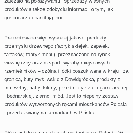
zależało na pokazywaniu i sprzedaży własnych
produktów a także zdobyciu informacji o tym, jak
gospodarzą i handlują inni.
Prezentowano więc wysokiej jakości produkty
przemysłu drzewnego (fabryk sklejek, zapałek,
tartaków, fabryk mebli), przeznaczone na rynek
wewnętrzny oraz eksport, wyroby miejscowych
rzemieślników – czółna i łódki poszukiwane w kraju i za
granicą, buty myśliwskie z Dawidgródka, produkty z
lnu, wełny, hafty, kilimy, przedmioty sztuki garncarskiej
i bednarskiej, ziarno, miód. Jest to niepełny zestaw
produktów wytworzonych rękami mieszkańców Polesia
i przedstawiany na jarmarkach w Pińsku.
Pińsk był drugim co do wielkości miastem Polesia. W