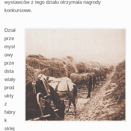
wystawców z tego działu otrzymała nagrody
konkursowe.
Dział
prze
mysł
owy
prze
dsta
wiały
prod
ukty
z
fabry
k
sklej