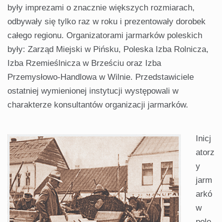
były imprezami o znacznie większych rozmiarach,
odbywały się tylko raz w roku i prezentowały dorobek
całego regionu. Organizatorami jarmarków poleskich
były: Zarząd Miejski w Pińsku, Poleska Izba Rolnicza,
Izba Rzemieślnicza w Brześciu oraz Izba
Przemysłowo-Handlowa w Wilnie. Przedstawiciele
ostatniej wymienionej instytucji występowali w
charakterze konsultantów organizacji jarmarków.
Inicj
atorz
y
jarm
arkó
w
pole