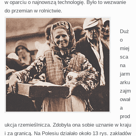
w oparciu o najnowszą technologię. Było to wezwanie
do przemian w rolnictwie.
Duż
o
miej
sca
na
jarm
arku
zajm
ował
a
prod
ukcja rzemieślnicza. Zdobyła ona sobie uznanie w kraju
i za granicą. Na Polesiu działało około 13 rys. zakładów