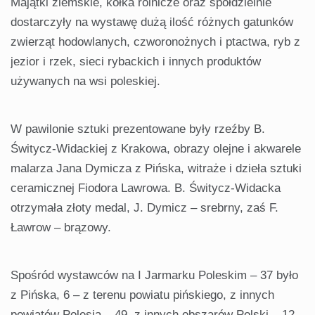
Majątki ziemskie, kółka rolnicze oraz spółdzielnie
dostarczyły na wystawę dużą ilość różnych gatunków
zwierząt hodowlanych, czworonożnych i ptactwa, ryb z
jezior i rzek, sieci rybackich i innych produktów
używanych na wsi poleskiej.
W pawilonie sztuki prezentowane były rzeźby B.
Świtycz-Widackiej z Krakowa, obrazy olejne i akwarele
malarza Jana Dymicza z Pińska, witraże i dzieła sztuki
ceramicznej Fiodora Lawrowa. B. Świtycz-Widacka
otrzymała złoty medal, J. Dymicz – srebrny, zaś F.
Ławrow – brązowy.
Spośród wystawców na I Jarmarku Poleskim – 37 było
z Pińska, 6 – z terenu powiatu pińskiego, z innych
powiatów Polesia – 49, z innych obszarów Polski – 12