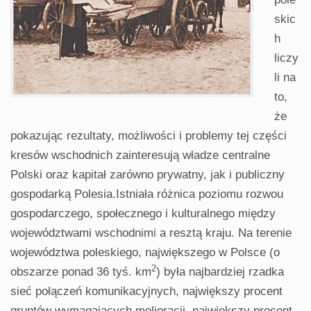
skic
h
liczy
li na
to,
że
pokazując rezultaty, możliwości i problemy tej części
kresów wschodnich zainteresują władze centralne
Polski oraz kapitał zarówno prywatny, jak i publiczny
gospodarką Polesia.Istniała różnica poziomu rozwou
gospodarczego, społecznego i kulturalnego między
województwami wschodnimi a resztą kraju. Na terenie
województwa poleskiego, największego w Polsce (o
2
obszarze ponad 36 tyś. km
) była najbardziej rzadka
sieć połączeń komunikacyjnych, największy procent
gruntów wymagających melioracji, największy procent