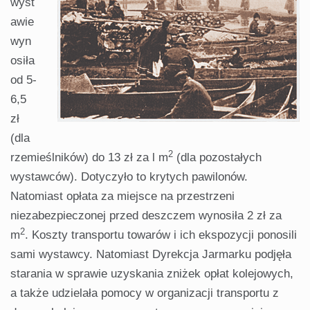
wyst
awie
wyn
osiła
od 5-
6,5
zł
(dla
2
rzemieślników) do 13 zł za l m
(dla pozostałych
wystawców). Dotyczyło to krytych pawilonów.
Natomiast opłata za miejsce na przestrzeni
niezabezpieczonej przed deszczem wynosiła 2 zł za
2
m
. Koszty transportu towarów i ich ekspozycji ponosili
sami wystawcy. Natomiast Dyrekcja Jarmarku podjęła
starania w sprawie uzyskania zniżek opłat kolejowych,
a także udzielała pomocy w organizacji transportu z