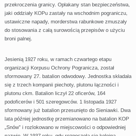
przekroczenia granicy. Opłakany stan bezpieczeństwa,
jaki oddziały KOPu zastały na wschodnim pograniczu,
ustawiczne napady, morderstwa rabunkowe zmuszały
do stosowania z całą surowością przepisów o użyciu
broni palnej.
Jesienią 1927 roku, w ramach czwartego etapu
organizacji Korpusu Ochrony Pogranicza, został
sformowany 27. batalion odwodowy. Jednostka składała
się z trzech kompanii piechoty, plutonu łączności i
plutonu ckm. Batalion liczył 22 oficerów, 164
podoficerów i 501 szeregowców. 1 listopada 1927
sformowany już batalion przesunięto do Sieniawki. Dwa
lata później jednostkę przemianowano na batalion KOP
„Snów” i rozlokowano w miejscowości o odpowiedniej
nazwie. W 1937 roku, gdy rozpoczęła się kolejna