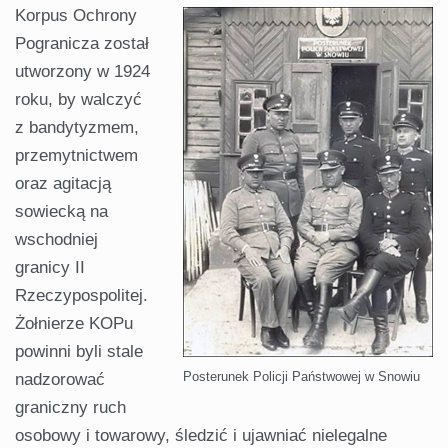
Korpus Ochrony
Pogranicza został
utworzony w 1924
roku, by walczyć
z bandytyzmem,
przemytnictwem
oraz agitacją
sowiecką na
wschodniej
granicy II
Rzeczypospolitej.
Żołnierze KOPu
powinni byli stale
Posterunek Policji Państwowej w Snowiu
nadzorować
graniczny ruch
osobowy i towarowy, śledzić i ujawniać nielegalne