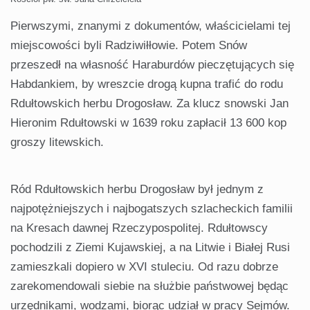
Pierwszymi, znanymi z dokumentów, właścicielami tej
miejscowości byli Radziwiłłowie. Potem Snów
przeszedł na własność Haraburdów pieczętujących się
Habdankiem, by wreszcie drogą kupna trafić do rodu
Rdułtowskich herbu Drogosław. Za klucz snowski Jan
Hieronim Rdułtowski w 1639 roku zapłacił 13 600 kop
groszy litewskich.
Ród Rdułtowskich herbu Drogosław był jednym z
najpotężniejszych i najbogatszych szlacheckich familii
na Kresach dawnej Rzeczypospolitej. Rdułtowscy
pochodzili z Ziemi Kujawskiej, a na Litwie i Białej Rusi
zamieszkali dopiero w XVI stuleciu. Od razu dobrze
zarekomendowali siebie na służbie państwowej będąc
urzędnikami, wodzami, biorąc udział w pracy Sejmów.