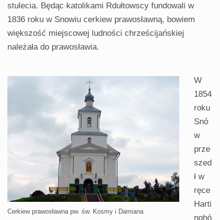
stulecia. Będąc katolikami Rdułtowscy fundowali w
1836 roku w Snowiu cerkiew prawosławną, bowiem
większość miejscowej ludności chrześcijańskiej
należała do prawosławia.
W
1854
roku
Snó
w
prze
szed
ł w
ręce
Harti
Cerkiew prawosławna pw. św. Kosmy i Damiana
nghó