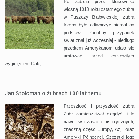
Po zabiciu przez klusownika
wiosną 1919 roku ostatniego żubra
w Puszczy Białowieskiej, żubra
trzeba było odtworzyć niemal od
podstaw. Podobny przypadek
świat znał już wcześniej - niedługo
przedtem Amerykanom udało się
uratować przed całkowitym
wyginięciem
Dalej
Jan Stolcman o żubrach 100 lat temu
Przeszłość i przyszłość żubra
Żubr zamieszkiwał niegdyś, i to
nawet w czasach historycznych,
znaczną część Europy, Azji, oraz
Ameryki Północnej. Szczątki jego