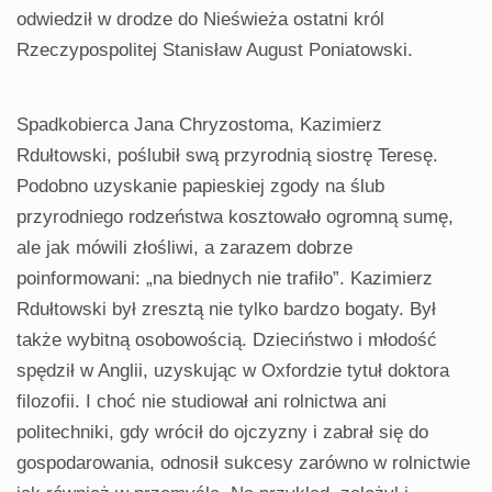
odwiedził w drodze do Nieświeża ostatni król
Rzeczypospolitej Stanisław August Poniatowski.
Spadkobierca Jana Chryzostoma, Kazimierz
Rdułtowski, poślubił swą przyrodnią siostrę Teresę.
Podobno uzyskanie papieskiej zgody na ślub
przyrodniego rodzeństwa kosztowało ogromną sumę,
ale jak mówili złośliwi, a zarazem dobrze
poinformowani: „na biednych nie trafiło”. Kazimierz
Rdułtowski był zresztą nie tylko bardzo bogaty. Był
także wybitną osobowością. Dzieciństwo i młodość
spędził w Anglii, uzyskując w Oxfordzie tytuł doktora
filozofii. I choć nie studiował ani rolnictwa ani
politechniki, gdy wrócił do ojczyzny i zabrał się do
gospodarowania, odnosił sukcesy zarówno w rolnictwie