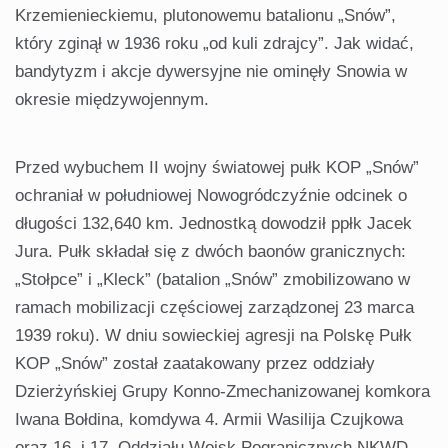
Krzemienieckiemu, plutonowemu batalionu „Snów”,
który zginął w 1936 roku „od kuli zdrajcy”. Jak widać,
bandytyzm i akcje dywersyjne nie ominęły Snowia w
okresie międzywojennym.
Przed wybuchem II wojny światowej pułk KOP „Snów”
ochraniał w południowej Nowogródczyźnie odcinek o
długości 132,640 km. Jednostką dowodził ppłk Jacek
Jura. Pułk składał się z dwóch baonów granicznych:
„Stołpce” i „Kleck” (batalion „Snów” zmobilizowano w
ramach mobilizacji częściowej zarządzonej 23 marca
1939 roku). W dniu sowieckiej agresji na Polskę Pułk
KOP „Snów” został zaatakowany przez oddziały
Dzierżyńskiej Grupy Konno-Zmechanizowanej komkora
Iwana Bołdina, komdywa 4. Armii Wasilija Czujkowa
oraz 16. i 17. Oddziału Wojsk Pogranicznych NKWD.