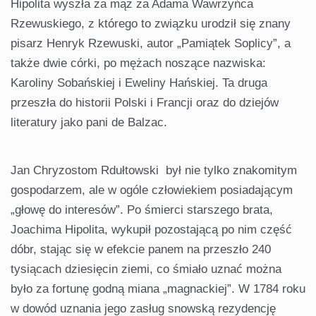
Hipolita wyszła za mąż za Adama Wawrzyńca
Rzewuskiego, z którego to związku urodził się znany
pisarz Henryk Rzewuski, autor „Pamiątek Soplicy”, a
także dwie córki, po mężach noszące nazwiska:
Karoliny Sobańskiej i Eweliny Hańskiej. Ta druga
przeszła do historii Polski i Francji oraz do dziejów
literatury jako pani de Balzac.
Jan Chryzostom Rdułtowski był nie tylko znakomitym
gospodarzem, ale w ogóle człowiekiem posiadającym
„głowę do interesów”. Po śmierci starszego brata,
Joachima Hipolita, wykupił pozostającą po nim część
dóbr, stając się w efekcie panem na przeszło 240
tysiącach dziesięcin ziemi, co śmiało uznać można
było za fortunę godną miana „magnackiej”. W 1784 roku
w dowód uznania jego zasług snowską rezydencję