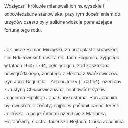
Wdzięczni królowie mianowali ich na wysokie i
odpowiedzialne stanowiska, przy tym dopełnieniem do
urzędów często były solidne włoście pomnażające
fortunę tego rodu.
Jak pisze Roman Mirowski, za protoplastę snowskiej
linii Rdułtowskich uważa się Jana Bogumiła, żyjącego
w latach 1665-1744, pełniącego urząd kasztelana
nowogródzkiego, żonatego z Heleną z Wańkowiczów.
Syn Jana Bogumiła – Antoni Jerzy (1700-64), ożeniony
z Justyną Chłusiewiczówną, miał dwóch synów:
Joachima Hipolita i Jana Chryzostoma. Pan Joachim
był dwukrotnie żonaty; najpierw poślubił pannę Teresę
Jeleńską, a po jej śmierci ożenił się z Marianną
Rejtanówną, siostrą Tadeusza Rejtana. Córka Joachima