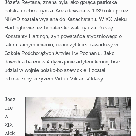
Józefa Reytana, znana była jako gorąca patriotka
polska i dobroczynka. Aresztowana w 1939 roku przez
NKWD została wysłana do Kazachstanu. W XX wieku
Hartinghowie też bohatersko walczyli za Polskę.
Konstanty Hartingh, syn powstańca styczniowego o
takim samym imieniu, ukończył kurs zawodowy w
Szkole Podchorążych Artylerii w Poznaniu. Jako
dowódca baterii w 4 dywizjonie artylerii konnej brał
udział w wojnie polsko-bolszewickiej i został
odznaczony krzyżem Virtuti Militari V klasy.
Jesz
cze
w
XIX
wiek