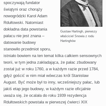
spoczywają fundator
świątyni oraz chorąży
nowogródzki Karol Adam
Rdułtowski. Natomiast
dokładna data powstania
Gustaw Hartingh, pierwszy
pałacu nie jest znana –
właściciel Snowia z rodu
Hartinghów
datowanie budowy
stanowiło przedmiot sporu,
istniało bowiem na ten temat kilka całkiem sensownych
teorii, w tym jedna zakładająca, że pałac zbudowany
został już w roku 1760, a w każdym razie przed 1784,
gdyż gościć w nim miał wówczas król Stanisław
August. Być może był to inny, wcześniejszy pałac, lub
jakiś etap jego budowy, w każdym razie oficjalnie
uważa się, że ocalała do roku 1939 rezydencja
Rdułtowskich powstała w pierwszej ćwierci XIX