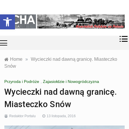
Skip
Historia i
Echa
to
Otwórz pasek narzędzi
współczesność
content
Polaków na
Polesiu.
Polesia
Przyroda,
zabytki, kultura
i wspomnienia
z Polesia.
Home
»
Wycieczki nad dawną granicę. Miasteczko
Snów
Przyroda i Podróże
,
Zajasiołdzie i Nowogródczyzna
Wycieczki nad dawną granicę.
Miasteczko Snów
Redaktor Portalu
13 listopada, 2016