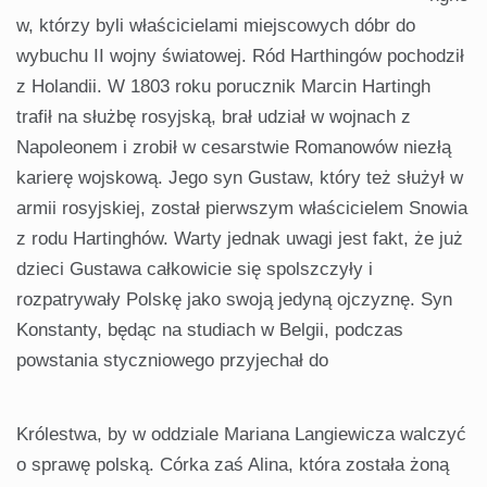
w, którzy byli właścicielami miejscowych dóbr do
wybuchu II wojny światowej. Ród Harthingów pochodził
z Holandii. W 1803 roku porucznik Marcin Hartingh
trafił na służbę rosyjską, brał udział w wojnach z
Napoleonem i zrobił w cesarstwie Romanowów niezłą
karierę wojskową. Jego syn Gustaw, który też służył w
armii rosyjskiej, został pierwszym właścicielem Snowia
z rodu Hartinghów. Warty jednak uwagi jest fakt, że już
dzieci Gustawa całkowicie się spolszczyły i
rozpatrywały Polskę jako swoją jedyną ojczyznę. Syn
Konstanty, będąc na studiach w Belgii, podczas
powstania styczniowego przyjechał do
Królestwa, by w oddziale Mariana Langiewicza walczyć
o sprawę polską. Córka zaś Alina, która została żoną