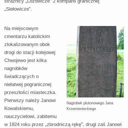
strażnicy „Lozowicze” 2 kompanii granicznej
„Siełowicze”.
Na miejscowym
cmentarzu katolickim
zlokalizowanym obok
drogi do stacji kolejowej
Chwojewo jest kilka
nagrobków
świadczących o
niełatwej pogranicznej
przeszłości miasteczka.
Pierwszy należy Janowi
Nagrobek plutonowego Jana
Kowalskiemu,
Krzemienieckiego
nauczycielowi, zabitemu
w 1924 roku przez „zbrodniczą rękę”, drugi zaś Janowi