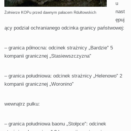
u
nast
Żołnierze KOPu przed dawnym pałacem Rdułtowskich
ępuj
ący podział ochranianego odcinka granicy państwowej:
– granica północna: odcinek strażnicy „Bardzie” 5
kompanii granicznej „Stasiewszczyzna”
– granica południowa: odcinek strażnicy „Helenowo” 2
kompanii granicznej „Woronino”
wewnątrz pułku:
– granica południowa baonu „Stołpce”: odcinek