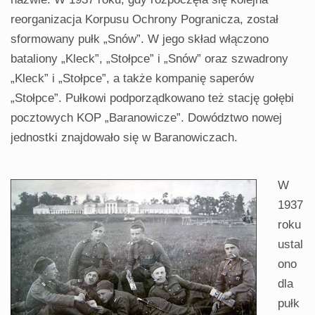
reorganizacja Korpusu Ochrony Pogranicza, został
sformowany pułk „Snów”. W jego skład włączono
bataliony „Kleck”, „Stołpce” i „Snów” oraz szwadrony
„Kleck” i „Stołpce”, a także kompanię saperów
„Stołpce”. Pułkowi podporządkowano też stację gołębi
pocztowych KOP „Baranowicze”. Dowództwo nowej
jednostki znajdowało się w Baranowiczach.
W
1937
roku
ustal
ono
dla
pułk