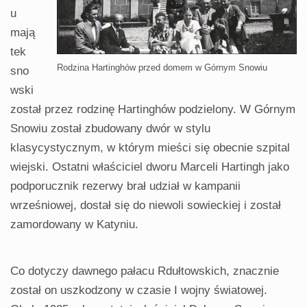
u
mają
tek
Rodzina Hartinghów przed domem w Górnym Snowiu
sno
wski
został przez rodzinę Hartinghów podzielony. W Górnym
Snowiu został zbudowany dwór w stylu
klasycystycznym, w którym mieści się obecnie szpital
wiejski. Ostatni właściciel dworu Marceli Hartingh jako
podporucznik rezerwy brał udział w kampanii
wrześniowej, dostał się do niewoli sowieckiej i został
zamordowany w Katyniu.
Co dotyczy dawnego pałacu Rdułtowskich, znacznie
został on uszkodzony w czasie I wojny światowej.