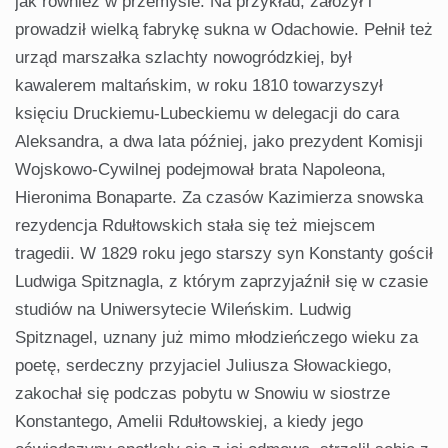
jak również w przemyśle. Na przykład, założył i
prowadził wielką fabrykę sukna w Odachowie. Pełnił też
urząd marszałka szlachty nowogródzkiej, był
kawalerem maltańskim, w roku 1810 towarzyszył
księciu Druckiemu-Lubeckiemu w delegacji do cara
Aleksandra, a dwa lata później, jako prezydent Komisji
Wojskowo-Cywilnej podejmował brata Napoleona,
Hieronima Bonaparte. Za czasów Kazimierza snowska
rezydencja Rdułtowskich stała się też miejscem
tragedii. W 1829 roku jego starszy syn Konstanty gościł
Ludwiga Spitznagla, z którym zaprzyjaźnił się w czasie
studiów na Uniwersytecie Wileńskim. Ludwig
Spitznagel, uznany już mimo młodzieńczego wieku za
poetę, serdeczny przyjaciel Juliusza Słowackiego,
zakochał się podczas pobytu w Snowiu w siostrze
Konstantego, Amelii Rdułtowskiej, a kiedy jego