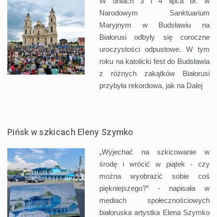
W dniach 3 i 4 lipca br. w
Narodowym Sanktuarium
Maryjnym w Budsławiu na
Białorusi odbyły się coroczne
uroczystości odpustowe. W tym
roku na katolicki fest do Budsławia
z różnych zakątków Białorusi
przybyła rekordowa, jak na
Dalej
Pińsk w szkicach Eleny Szymko
„Wyjechać na szkicowanie w
środę i wrócić w piątek - czy
można wyobrazić sobie coś
piękniejszego?” - napisała w
mediach społecznościowych
białoruska artystka Elena Szymko