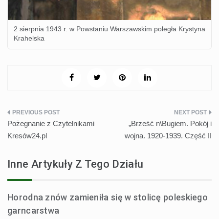
2 sierpnia 1943 r. w Powstaniu Warszawskim poległa Krystyna
Krahelska
Nawigacja
Pożegnanie z Czytelnikami
„Brześć n\Bugiem. Pokój i
wpisu
Kresów24.pl
wojna. 1920-1939. Część II
Inne Artykuły Z Tego Działu
Horodna znów zamieniła się w stolicę poleskiego
garncarstwa