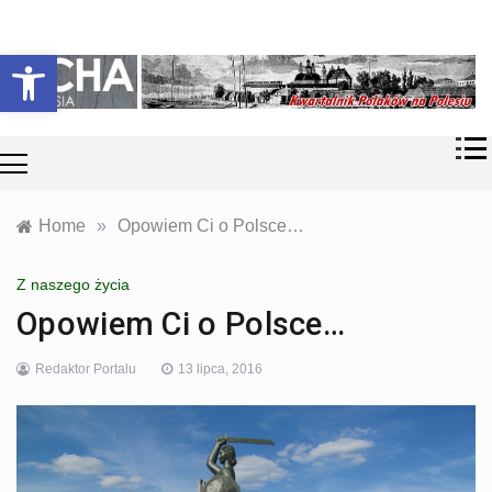
Skip
Historia i
Echa
to
Otwórz pasek narzędzi
współczesność
content
Polaków na
Polesiu.
Polesia
Przyroda,
zabytki, kultura
i wspomnienia
z Polesia.
Home
»
Opowiem Ci o Polsce…
Z naszego życia
Opowiem Ci o Polsce…
Redaktor Portalu
13 lipca, 2016