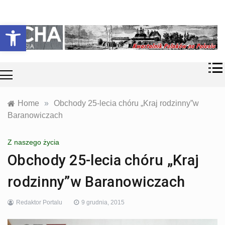
Skip
Historia i
Echa
to
Otwórz pasek narzędzi
współczesność
content
Polaków na
Polesiu.
Polesia
Przyroda,
zabytki, kultura
i wspomnienia
z Polesia.
Home
»
Obchody 25-lecia chóru „Kraj rodzinny”w
Baranowiczach
Z naszego życia
Obchody 25-lecia chóru „Kraj
rodzinny”w Baranowiczach
Redaktor Portalu
9 grudnia, 2015