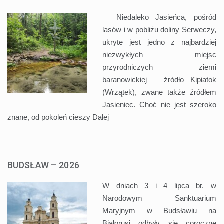
Niedaleko Jasieńca, pośród
lasów i w pobliżu doliny Serweczy,
ukryte jest jedno z najbardziej
niezwykłych miejsc
przyrodniczych ziemi
baranowickiej – źródło Kipiatok
(Wrzątek), zwane także źródłem
Jasieniec. Choć nie jest szeroko
znane, od pokoleń cieszy
Dalej
BUDSŁAW – 2026
W dniach 3 i 4 lipca br. w
Narodowym Sanktuarium
Maryjnym w Budsławiu na
Białorusi odbyły się coroczne