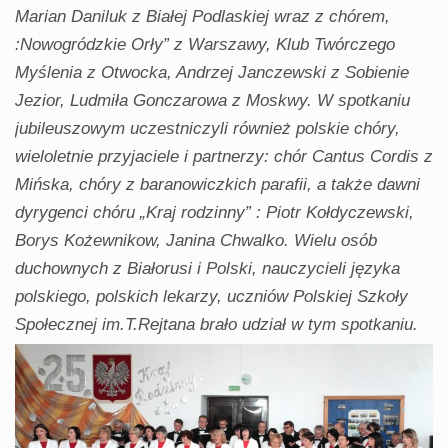
Marian Daniluk z Białej Podlaskiej wraz z chórem,
:Nowogródzkie Orły” z Warszawy, Klub Twórczego
Myślenia z Otwocka, Andrzej Janczewski z Sobienie
Jezior, Ludmiła Gonczarowa z Moskwy. W spotkaniu
jubileuszowym uczestniczyli również polskie chóry,
wieloletnie przyjaciele i partnerzy: chór Cantus Cordis z
Mińska, chóry z baranowiczkich parafii, a także dawni
dyrygenci chóru „Kraj rodzinny” : Piotr Kołdyczewski,
Borys Kożewnikow, Janina Chwalko. Wielu osób
duchownych z Białorusi i Polski, nauczycieli języka
polskiego, polskich lekarzy, uczniów Polskiej Szkoły
Społecznej im.T.Rejtana brało udział w tym spotkaniu.