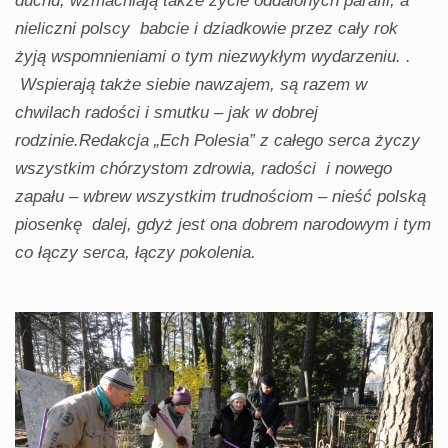
duchu, wzmacniają także życie oddalonych parafii, a
nieliczni polscy babcie i dziadkowie przez cały rok
żyją wspomnieniami o tym niezwykłym wydarzeniu. .
Wspierają także siebie nawzajem, są razem w
chwilach radości i smutku – jak w dobrej
rodzinie.Redakcja „Ech Polesia” z całego serca życzy
wszystkim chórzystom zdrowia, radości i nowego
zapału – wbrew wszystkim trudnościom – nieść polską
piosenkę dalej, gdyż jest ona dobrem narodowym i tym
co łączy serca, łączy pokolenia.