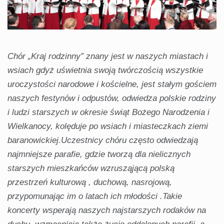
Chór „Kraj rodzinny” znany jest w naszych miastach i
wsiach gdyż uświetnia swoją twórczością wszystkie
uroczystości narodowe i kościelne, jest stałym gościem
naszych festynów i odpustów, odwiedza polskie rodziny
i ludzi starszych w okresie świąt Bożego Narodzenia i
Wielkanocy, kolęduje po wsiach i miasteczkach ziemi
baranowickiej.Uczestnicy chóru często odwiedzają
najmniejsze parafie, gdzie tworzą dla nielicznych
starszych mieszkańców wzrusząjącą polską
przestrzeń kulturową , duchową, nasrojową,
przypomunając im o latach ich młodości .Takie
koncerty wsperają naszych najstarszych rodaków na