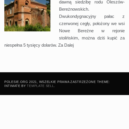
dawną siedzibę rodu Oleszów-
Bereżnowskich.
Dwukondygnacyjny pałac z
czerwonej cegły, położony we wsi
Nowe Bereźne w rejonie
stolińskim, można dziś kupić za
niespełna 5 tysięcy dolarów. Za
Dalej
POLESIE.ORG 2021, WSZELKIE PRAWA ZASTRZEŻONE THEME:
INTIMATE BY
TEMPLATE SELL
.