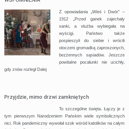
Z opowiadania „Wieś i Dwór” –
1912 „Przed ganek zajechały
sanki, a służba wybiegała na
wyścigi. Państwo także
pospieszyli do siebie i wrócili
otoczeni gromadką zaproszonych,
bezżennych sąsiadów. Jeszcze
powitalne pocałunki nie ucichły,
gdy znów rozległ
Dalej
Przyjdzie, mimo drzwi zamkniętych
To szczególne święta. Łączy je z
tym pierwszym Narodzeniem Pańskim wiele symbolicznych
nici. Rok pandemiczny wywołał szok wśród katolików na całym