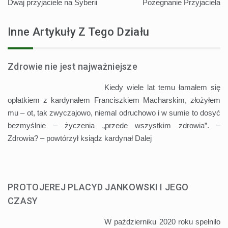
Dwaj przyjaciele na Syberii
Pożegnanie Przyjaciela
wpisu
Inne Artykuły Z Tego Działu
Zdrowie nie jest najważniejsze
Kiedy wiele lat temu łamałem się
opłatkiem z kardynałem Franciszkiem Macharskim, złożyłem
mu – ot, tak zwyczajowo, niemal odruchowo i w sumie to dosyć
bezmyślnie – życzenia „przede wszystkim zdrowia”. –
Zdrowia? – powtórzył ksiądz kardynał
Dalej
PROTOJEREJ PLACYD JANKOWSKI I JEGO
CZASY
W październiku 2020 roku spełniło