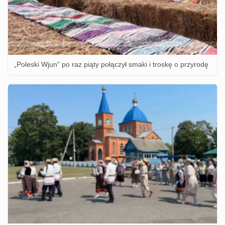
„Poleski Wjun” po raz piąty połączył smaki i troskę o przyrodę