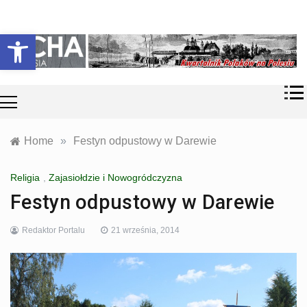
Skip
Historia i
Echa
to
Otwórz pasek narzędzi
współczesność
content
Polaków na
Polesiu.
Polesia
Przyroda,
zabytki, kultura
i wspomnienia
z Polesia.
Home
»
Festyn odpustowy w Darewie
Religia
,
Zajasiołdzie i Nowogródczyzna
Festyn odpustowy w Darewie
Redaktor Portalu
21 września, 2014