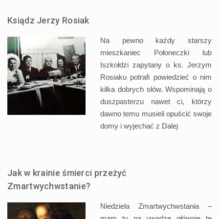
Ksiądz Jerzy Rosiak
Na pewno każdy starszy
mieszkaniec Połoneczki lub
Iszkołdzi zapytany o ks. Jerzym
Rosiaku potrafi powiedzieć o nim
kilka dobrych słów. Wspominają o
duszpasterzu nawet ci, którzy
dawno temu musieli opuścić swoje
domy i wyjechać z
Dalej
Jak w krainie śmierci przeżyć
Zmartwychwstanie?
Niedziela Zmartwychwstania –
mam tu na uwadze głównie tę