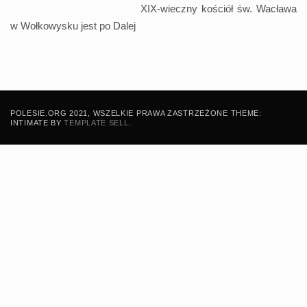
XIX-wieczny kościół św. Wacława
w Wołkowysku jest po
Dalej
POLESIE.ORG 2021, WSZELKIE PRAWA ZASTRZEŻONE THEME:
INTIMATE BY
TEMPLATE SELL
.