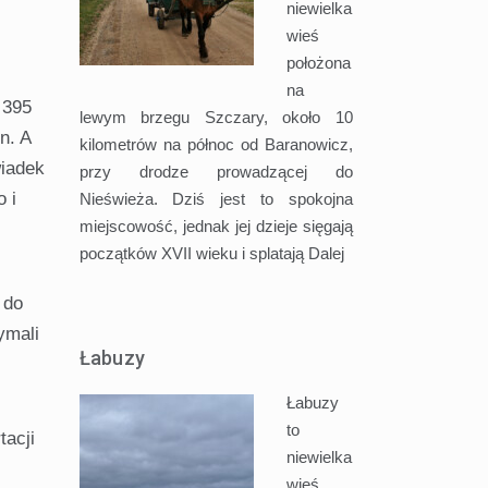
niewielka
wieś
położona
na
 395
lewym brzegu Szczary, około 10
n. A
kilometrów na północ od Baranowicz,
wiadek
przy drodze prowadzącej do
 i
Nieświeża. Dziś jest to spokojna
miejscowość, jednak jej dzieje sięgają
początków XVII wieku i splatają
Dalej
 do
­mali
Łabuzy
Łabuzy
to
a­cji
niewielka
wieś