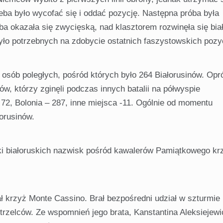
zeba było wycofać się i oddać pozycję. Następna próba była
a okazała się zwycięską, nad klasztorem rozwinęła się bia
yło potrzebnych na zdobycie ostatnich faszystowskich pozyc
 osób pole­głych, pośród których było 264 Białorusinów. Opr
w, którzy zginęli podczas innych batalii na półwyspie
72, Bolonia – 287, inne miejsca -11. Ogólnie od momentu
orusinów.
 białoru­skich nazwisk pośród kawalerów Pamiątkowego kr
ał krzyż Monte Cassino. Brał bezpośredni udział w szturmie
strzelców. Ze wspomnień jego brata, Kanstantina Aleksiejewi