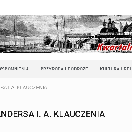
Historia i
Echa
współczesność
Polaków na
Polesiu.
Polesia
Przyroda,
zabytki, kultura
i wspomnienia
z Polesia.
 WSPOMNIENIA
PRZYRODA I PODRÓŻE
KULTURA I REL
A I. A. KLAUCZENIA
ANDERSA I. A. KLAUCZENIA