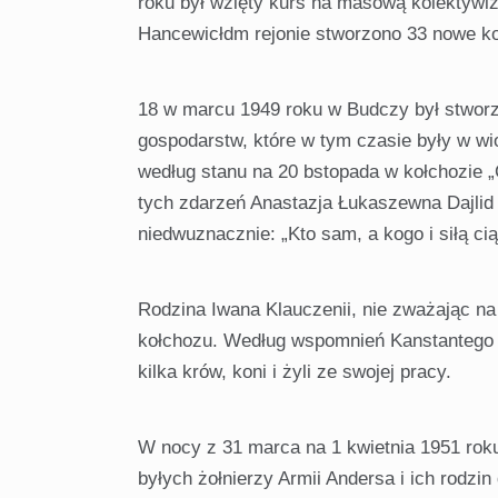
roku był wzięty kurs na masową kolektywiza
Hancewicłdm rejo­nie stworzono 33 nowe k
18 w marcu 1949 roku w Budczy był stworz
gospodarstw, które w tym czasie były w wio
według stanu na 20 bstopada w kołchozie „
tych zdarzeń Anasta­zja Łukaszewna Dajlid
niedwuznacznie: „Kto sam, a kogo i siłą ci
Rodzina Iwana Klauczenii, nie zważając na 
kołchozu. Według wspomnień Kanstantego Kli
kilka krów, koni i żyli ze swojej pracy.
W nocy z 31 marca na 1 kwietnia 1951 roku
byłych żołnierzy Armii Andersa i ich rodzi