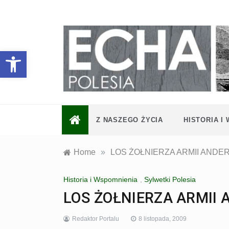
Skip
to
content
Otwórz pasek narzędzi
Z NASZEGO ŻYCIA
HISTORIA I
Home
»
LOS ŻOŁNIERZA ARMII ANDERS
Historia i Wspomnienia
,
Sylwetki Polesia
LOS ŻOŁNIERZA ARMII 
Redaktor Portalu
8 listopada, 2009