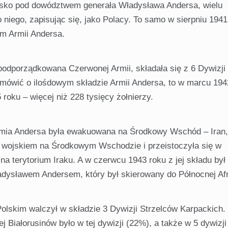
jsko pod do­wództwem generała Władysława Andersa, wielu
o niego, zapisując się, jako Polacy. To samo w sierpniu 1941
em Armii Andersa.
podporząd­kowana Czerwonej Armii, składała się z 6 Dywizji
śli mówić o ilośdowym składzie Armii Andersa, to w marcu 194
 roku – więcej niż 228 tysięcy żołnierzy.
rmia An­dersa była ewakuowana na Środkowy Wschód – Iran,
im wojskiem na Środkowym Wschodzie i przeistoczyła się w
na terytorium Iraku. A w czerwcu 1943 roku z jej składu był
ładysławem Andersem, który był skierowany do Północnej Afr
Polskim walczył w składzie 3 Dywizji Strzelców Karpackich.
 Białorusi­nów było w tej dywizji (22%), a także w 5 dywizji