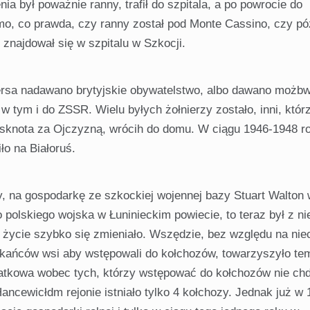
a był poważnie ranny, trafił do szpitala, a po powrocie do
o, co prawda, czy ranny został pod Monte Cassino, czy póź
 znajdował się w szpitalu w Szkocji.
rsa nada­wano brytyjskie obywatelstwo, albo dawano możb
w tym i do ZSSR. Wielu byłych żołnierzy zostało, inni, któr
tęsknota za Ojczy­zną, wrócih do domu. W ciągu 1946-1948 r
ło na Białoruś.
y, na gospodarkę ze szkockiej wojennej bazy Stuart Walton
 polskiego wojska w Łuninieckim powiecie, to teraz był z ni
m życie szybko się zmieniało. Wszędzie, bez względu na nie
zkańców wsi aby wstępowali do kołchozów, towarzyszyło te
datkowa wobec tych, którzy wstępować do kołchozów nie chd
ancewicłdm rejonie istniało tylko 4 kołchozy. Jednak już w