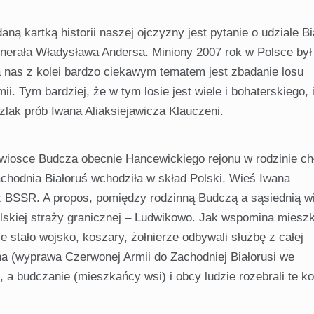
ą kartką historii naszej ojczyzny jest pytanie o udziale Bi
nerała Wła­dysława Andersa. Miniony 2007 rok w Polsce był
a nas z kolei bardzo ciekawym tematem jest zbadanie losu
ii. Tym bardziej, że w tym losie jest wiele i bohaterskiego, 
szlak prób Iwana Aliaksiejawicza Klauczeni.
 wiosce Budcza obecnie Hancewickiego rejonu w rodzinie ch
chodnia Biało­ruś wchodziła w skład Polski. Wieś Iwana
 z BSSR. A propos, pomiędzy rodzinną Budczą a sąsiednią w
lskiej straży granicznej – Ludwikowo. Jak wspomina miesz
 stało wojsko, koszary, żołnierze odbywali służbę z całej
ojna (wyprawa Czerwonej Armii do Zachodniej Białorusi we
, a budczanie (mieszkańcy wsi) i obcy ludzie rozebrali te k