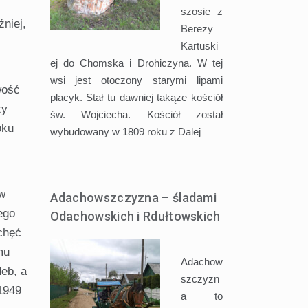
szosie z
niej,
Berezy
Kartuski
ej do Chomska i Drohiczyna. W tej
wsi jest otoczony starymi lipami
wość
placyk. Stał tu dawniej takąze kościół
zy
św. Wojciecha. Kościół został
oku
wybudowany w 1809 roku z
Dalej
 w
Adachowszczyzna – śladami
ego
Odachowskich i Rdułtowskich
chęć
mu
Adachow
eb, a
szczyzn
 1949
a to