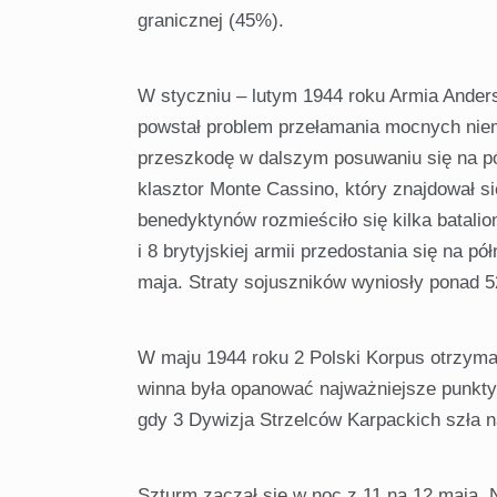
granicz­nej (45%).
W styczniu – lutym 1944 roku Armia Ander
powstał problem przełamania mocnych niemie
przeszkodę w dalszym posuwaniu się na pół
klasztor Monte Cassi­no, który znajdował 
benedyktynów rozmieściło się kilka ba­tali
i 8 brytyjskiej armii przedostania się na p
maja. Straty sojuszników wyniosły ponad 52
W maju 1944 roku 2 Polski Korpus otrzymał
winna była opanować najważniejsze punkty
gdy 3 Dywizja Strzelców Karpackich szła n
Szturm zaczął się w noc z 11 na 12 maja. 