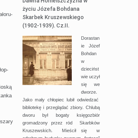
Dawna Homelszczyzna w
życiu Józefa Bohdana
ałoru­
Skarbek Kruszewskiego
(1902-1939). Cz.II.
Dorastan
i
ie Józef
Bohdan
w
dziecińst
łop­
wie uczył
się we
ioską
dworze.
kanka
Jako mały chłopiec lubił odwiedzać
bibliotekę i przeglądać zbiory. Chlubą
dworu był bogaty księgozbiór
oszary
gromadzony przez ród Skarbków
Kruszewskich. Mieścił się w