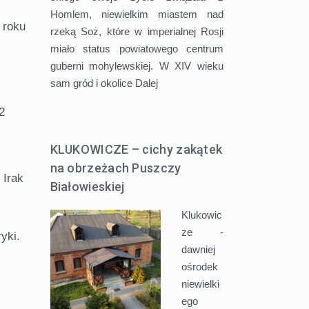
Homlem, niewielkim miastem nad
 roku
rzeką Soż, które w imperialnej Rosji
miało status powiatowego centrum
guberni mohylewskiej. W XIV wieku
sam gród i okolice
Dalej
2
KLUKOWICZE – cichy zakątek
na obrzeżach Puszczy
 Irak
Białowieskiej
Klukowic
ze -
yki.
dawniej
ośrodek
niewielki
ego