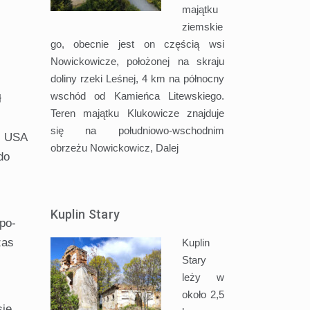
majątku
ziemskie
go, obecnie jest on częścią wsi
Nowickowicze, położonej na skraju
doliny rzeki Leśnej, 4 km na północny
wschód od Kamieńca Litewskiego.
ł
Teren majątku Klukowicze znajduje
się na południowo-wschodnim
ii USA
obrzeżu Nowickowicz,
Dalej
do
Kuplin Stary
po­
zas
Kuplin
Stary
leży w
około 2,5
się