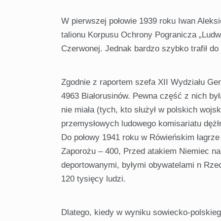
W pierwszej połowie 1939 roku Iwan Aleksie
talionu Korpusu Ochrony Pogranicza „Ludwi
Czer­wonej. Jednak bardzo szybko trafił do 
Zgodnie z raportem szefa XII Wydziału Gene
4963 Białorusinów. Pewna część z nich był
nie miała (tych, kto służył w polskich wojs
przemy­słowych ludowego komisariatu dężł
Do połowy 1941 roku w Rówieńskim łagrze 
Zaporożu – 400, Przed atakiem Niemiec na 
deportowanymi, byłymi obywatelami n Rzecz
120 tysięcy ludzi.
Dlatego, kiedy w wyniku sowiecko-polskieg