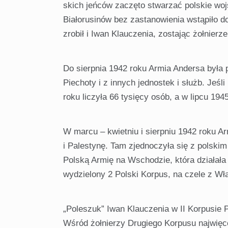
skich jeńców zaczęto stwarzać polskie wo
Białoru­sinów bez zastanowienia wstąpiło d
zrobił i Iwan Klauczenia, zostając żołnierz
Do sierpnia 1942 roku Armia Andersa była 
Piecho­ty i z innych jednostek i służb. Je
roku liczyła 66 tysięcy osób, a w lipcu 1945
W marcu – kwietniu i sierpniu 1942 roku A
i Palestynę. Tam zjednoczyła się z polsk
Polską Ar­mię na Wschodzie, która działała 
wydzielony 2 Pol­ski Korpus, na czele z W
„Poleszuk” Iwan Klauczenia w II Korpusie 
Wśród żołnierzy Drugiego Korpusu najwięcej