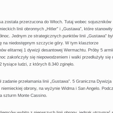
sa została przerzucona do Włoch. Tutaj wobec sojuszników
ckich linii obron­nych „Hitler” i „Gustawa”, które stanowiły
noc. Jednym ze strategicz­nych punktów linii „Gustawa” by
się na niedostępnym szczycie góry. W tym klasztorze
onów elitarnej 1 dywizji desantowej Wermachtu. Próby 5 arm
ół­noc zakończyły się niepowodzeniem i walki przedłużyły się 
 tysiące ludzi, z których 8.340 zginęło.
 zadanie przełamania linii „Gustawa”. 5 Graniczna Dywizja 
 niemieckiej obrony, na wyżynie Widma i San Angelo. Podc
a szturm Monte Cas­sino.
Niemców wybito z pierwszych linii obrony, jednak utrzymać 