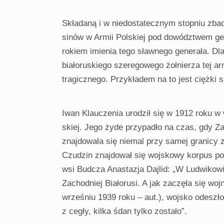
Składaną i w niedostatecznym stopniu zbadan
sinów w Armii Polskiej pod dowództwem ge
rokiem imienia tego sławnego generała. Dl
białoruskiego sze­regowego żołnierza tej arm
tragicznego. Przykładem na to jest ciężki 
Iwan Klauczenia urodził się w 1912 roku w
skiej. Jego żyde przypadło na czas, gdy Za
znajdowała się niemal przy samej granicy
Czudzin znajdował się wojskowy korpus po
wsi Budcza Anastazja Dajlid: „W Ludwikowie
Zachodniej Białorusi. A jak zaczę­ła się w
wrześniu 1939 roku – aut.), wojsko odeszło
z cegły, kilka śdan tylko zostało”.