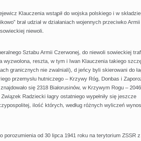
jewicz Klauczenia wstąpił do wojska polskiego i w składzie
kowo” brał udział w działaniach wojennych przeciwko Armii
sowieckiej niewoli.
ralnego Sztabu Armii Czerwonej, do niewoli sowieckiej traf
a wyzwolo­na, reszta, w tym i Iwan Klauczenia takiego szcz
kach granicznych nie zwalniali), d jeńcy byli skierowani do ł
riego przemysłu hut­niczego – Krzywy Róg, Donbas i Zaporo
znajdowało się 2318 Bia­łorusinów, w Krzywym Rogu – 2046
Związek Radziecki łagry ostatniego wypełniły się jeszcze
ypospolitej, ilość których, według różnych wyliczeń wynos
o porozu­mienia od 30 lipca 1941 roku na terytorium ZSSR z