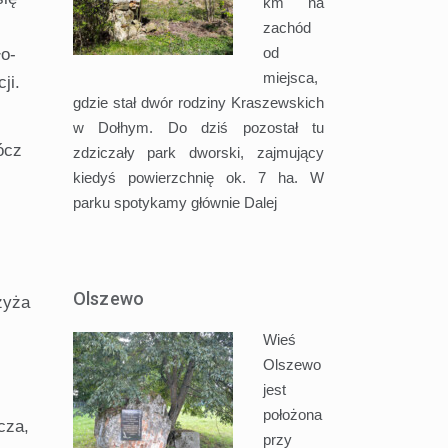
km na
zachód
od
ło-
miejsca,
ji.
gdzie stał dwór rodziny Kraszewskich
w Dołhym. Do dziś pozostał tu
ócz
zdziczały park dworski, zajmujący
kiedyś powierzchnię ok. 7 ha. W
parku spotykamy głównie
Dalej
Olszewo
zyża
Wieś
Olszewo
jest
położona
cza,
przy