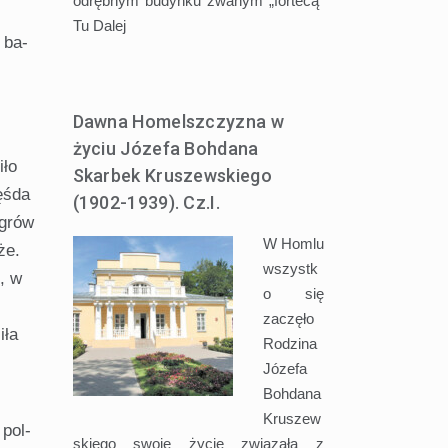
odrębnym budynku zwanym „fortecą”
Tu
Dalej
 ba­
Dawna Homelszczyzna w
życiu Józefa Bohdana
iło
Skarbek Kruszewskiego
ęśda
(1902-1939). Cz.I.
agrów
W Homlu
że.
wszystk
, w
o się
zaczęło
iła
Rodzina
Józefa
Bohdana
Kruszew
 pol­
skiego swoje życie związała z