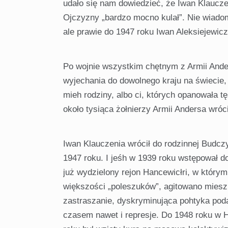
udało się nam dowiedzieć, że Iwan Klauczeni
Ojczyzny „bardzo mocno kulał”. Nie wiadom
ale prawie do 1947 roku Iwan Aleksiejewicz
Po wojnie wszystkim chętnym z Armii Ande
wyjechania do dowolnego kraju na świecie, 
mieh rodziny, albo ci, których opanowała 
około tysiąca żołnierzy Armii Andersa wróci
Iwan Klauczenia wrócił do rodzinnej Budcz
1947 roku. I jeśh w 1939 roku wstępował do
już wydzielony rejon Hancewicłri, w który
więk­szości „poleszuków”, agitowano mies
zastra­szanie, dyskryminująca pohtyka po
czasem nawet i represje. Do 1948 roku w H