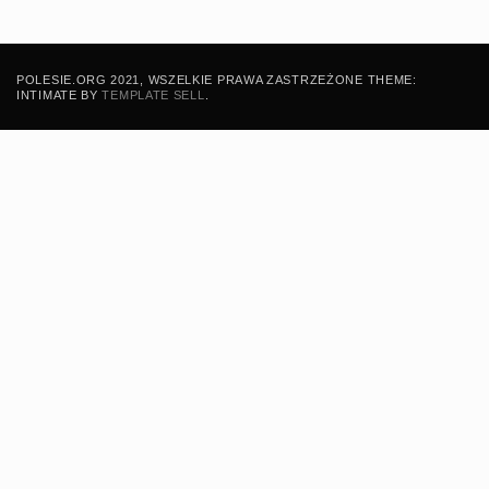
POLESIE.ORG 2021, WSZELKIE PRAWA ZASTRZEŻONE THEME:
INTIMATE BY
TEMPLATE SELL
.