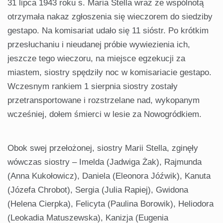
31 lipca 1943 roku s. Maria Stella wraz ze wspólnotą
otrzymała nakaz zgłoszenia się wieczorem do siedziby
gestapo. Na komisariat udało się 11 sióstr. Po krótkim
przesłuchaniu i nieudanej próbie wywiezienia ich,
jeszcze tego wieczoru, na miejsce egzekucji za
miastem, siostry spędziły noc w komisariacie gestapo.
Wczesnym rankiem 1 sierpnia siostry zostały
przetransportowane i rozstrzelane nad, wykopanym
wcześniej, dołem śmierci w lesie za Nowogródkiem.
Obok swej przełożonej, siostry Marii Stella, zginęły
wówczas siostry – Imelda (Jadwiga Żak), Rajmunda
(Anna Kukołowicz), Daniela (Eleonora Jóźwik), Kanuta
(Józefa Chrobot), Sergia (Julia Rapiej), Gwidona
(Helena Cierpka), Felicyta (Paulina Borowik), Heliodora
(Leokadia Matuszewska), Kanizja (Eugenia