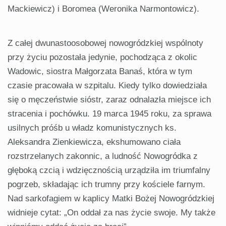
Mackiewicz) i Boromea (Weronika Narmontowicz).
Z całej dwunastoosobowej nowogródzkiej wspólnoty
przy życiu pozostała jedynie, pochodząca z okolic
Wadowic, siostra Małgorzata Banaś, która w tym
czasie pracowała w szpitalu. Kiedy tylko dowiedziała
się o męczeństwie sióstr, zaraz odnalazła miejsce ich
stracenia i pochówku. 19 marca 1945 roku, za sprawa
usilnych próśb u władz komunistycznych ks.
Aleksandra Zienkiewicza, ekshumowano ciała
rozstrzelanych zakonnic, a ludność Nowogródka z
głęboką czcią i wdzięcznością urządziła im triumfalny
pogrzeb, składając ich trumny przy kościele farnym.
Nad sarkofagiem w kaplicy Matki Bożej Nowogródzkiej
widnieje cytat: „On oddał za nas życie swoje. My także