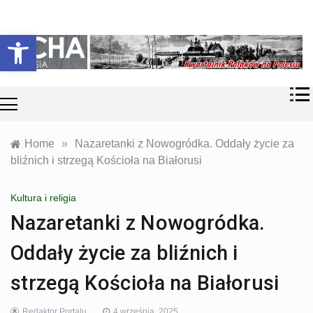
Skip
Historia i
Echa
to
Otwórz pasek narzędzi
współczesność
content
Polaków na
Polesiu.
Polesia
Przyroda,
zabytki, kultura
i wspomnienia
z Polesia.
Home
»
Nazaretanki z Nowogródka. Oddały życie za
bliźnich i strzegą Kościoła na Białorusi
Kultura i religia
Nazaretanki z Nowogródka.
Oddały życie za bliźnich i
strzegą Kościoła na Białorusi
Redaktor Portalu
4 września, 2025