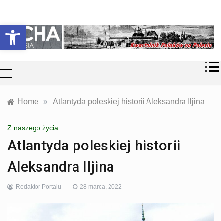
Skip
Historia i
Echa
to
Otwórz pasek narzędzi
współczesność
content
Polaków na
Polesiu.
Polesia
Przyroda,
zabytki, kultura
i wspomnienia
z Polesia.
Home
»
Atlantyda poleskiej historii Aleksandra Iljina
Z naszego życia
Atlantyda poleskiej historii
Aleksandra Iljina
Redaktor Portalu
28 marca, 2022