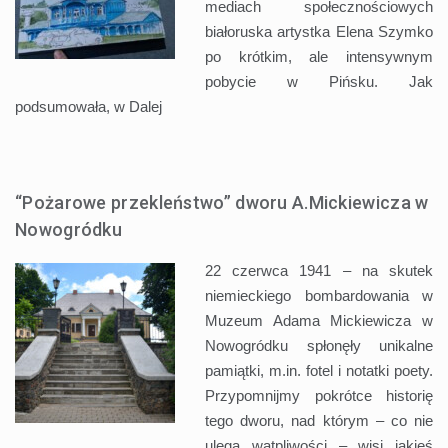
mediach społecznościowych
białoruska artystka Elena Szymko
po krótkim, ale intensywnym
pobycie w Pińsku. Jak
podsumowała, w
Dalej
“Pożarowe przekleństwo” dworu A.Mickiewicza w
Nowogródku
22 czerwca 1941 – na skutek
niemieckiego bombardowania w
Muzeum Adama Mickiewicza w
Nowogródku spłonęły unikalne
pamiątki, m.in. fotel i notatki poety.
Przypomnijmy pokrótce historię
tego dworu, nad którym – co nie
ulega wątpliwości – wisi jakieś