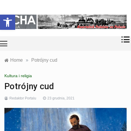
Skip
Historia i
Echa
to
Otwórz pasek narzędzi
współczesność
content
Polaków na
Polesiu.
Polesia
Przyroda,
zabytki, kultura
i wspomnienia
z Polesia.
Home
»
Potrójny cud
Kultura i religia
Potrójny cud
Redaktor Portalu
23 grudnia, 2021