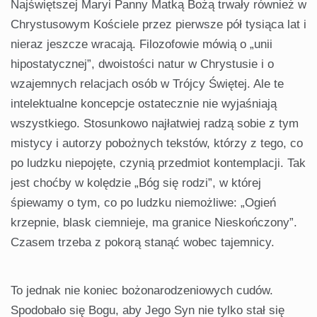
Najświętszej Maryi Panny Matką Bożą trwały również w
Chrystusowym Kościele przez pierwsze pół tysiąca lat i
nieraz jeszcze wracają. Filozofowie mówią o „unii
hipostatycznej”, dwoistości natur w Chrystusie i o
wzajemnych relacjach osób w Trójcy Świętej. Ale te
intelektualne koncepcje ostatecznie nie wyjaśniają
wszystkiego. Stosunkowo najłatwiej radzą sobie z tym
mistycy i autorzy pobożnych tekstów, którzy z tego, co
po ludzku niepojęte, czynią przedmiot kontemplacji. Tak
jest choćby w kolędzie „Bóg się rodzi”, w której
śpiewamy o tym, co po ludzku niemożliwe: „Ogień
krzepnie, blask ciemnieje, ma granice Nieskończony”.
Czasem trzeba z pokorą stanąć wobec tajemnicy.
To jednak nie koniec bożonarodzeniowych cudów.
Spodobało się Bogu, aby Jego Syn nie tylko stał się