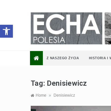
Skip
to
content
Otwórz pasek narzędzi
Z NASZEGO ŻYCIA
HISTORIA I
Tag:
Denisiewicz
Home
»
Denisiewicz