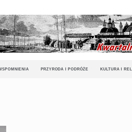
Historia i
Echa
współczesność
Polaków na
Polesiu.
Polesia
Przyroda,
zabytki, kultura
i wspomnienia
z Polesia.
 WSPOMNIENIA
PRZYRODA I PODRÓŻE
KULTURA I REL