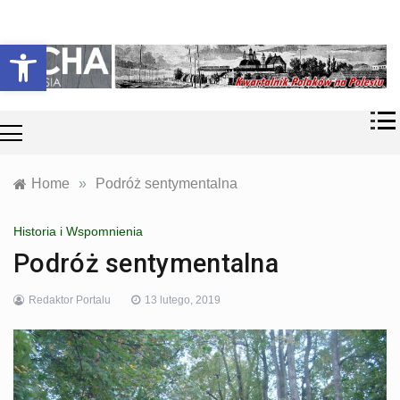
Skip
Historia i
Echa
to
Otwórz pasek narzędzi
współczesność
content
Polaków na
Polesiu.
Polesia
Przyroda,
zabytki, kultura
i wspomnienia
z Polesia.
Home
»
Podróż sentymentalna
Historia i Wspomnienia
Podróż sentymentalna
Redaktor Portalu
13 lutego, 2019