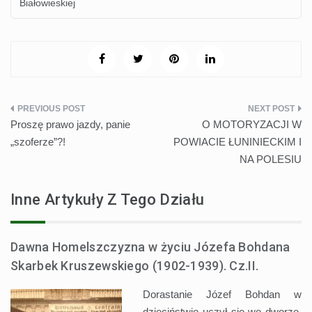
Białowieskiej
Nawigacja
Proszę prawo jazdy, panie
O MOTORYZACJI W
wpisu
„szoferze”?!
POWIACIE ŁUNINIECKIM I
NA POLESIU
Inne Artykuły Z Tego Działu
Dawna Homelszczyzna w życiu Józefa Bohdana
Skarbek Kruszewskiego (1902-1939). Cz.II.
Dorastanie Józef Bohdan w
dzieciństwie uczył się we dworze.