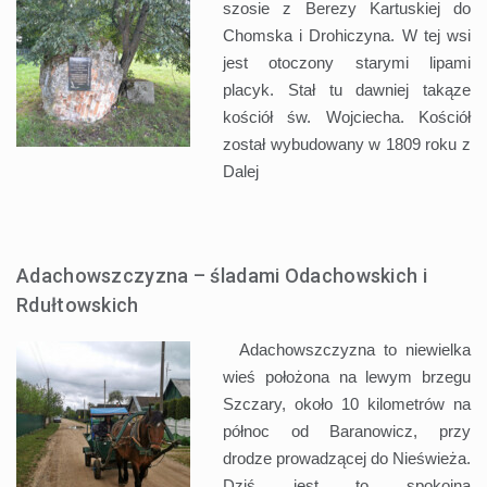
szosie z Berezy Kartuskiej do
Chomska i Drohiczyna. W tej wsi
jest otoczony starymi lipami
placyk. Stał tu dawniej takąze
kościół św. Wojciecha. Kościół
został wybudowany w 1809 roku z
Dalej
Adachowszczyzna – śladami Odachowskich i
Rdułtowskich
Adachowszczyzna to niewielka
wieś położona na lewym brzegu
Szczary, około 10 kilometrów na
północ od Baranowicz, przy
drodze prowadzącej do Nieświeża.
Dziś jest to spokojna