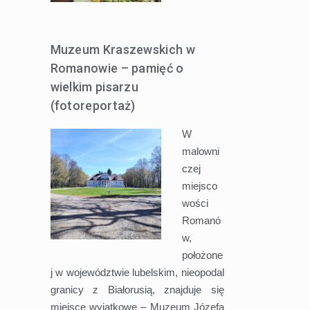
Muzeum Kraszewskich w
Romanowie – pamięć o
wielkim pisarzu
(fotoreportaż)
W
malowni
czej
miejsco
wości
Romanó
w,
położone
j w województwie lubelskim, nieopodal
granicy z Białorusią, znajduje się
miejsce wyjątkowe – Muzeum Józefa