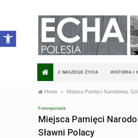
Skip
to
content
Otwórz pasek narzędzi
Z NASZEGO ŻYCIA
HISTORIA I
Home
»
Miejsca Pamięci Narodowej. Szl
Fotoreportaże
Miejsca Pamięci Narodow
Sławni Polacy