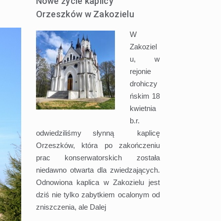
Nowe życie kaplicy
Orzeszków w Zakozielu
W
Zakoziel
u, w
rejonie
drohiczy
ńskim 18
kwietnia
b.r.
odwiedziliśmy słynną kaplicę
Orzeszków, która po zakończeniu
prac konserwatorskich została
niedawno otwarta dla zwiedzających.
Odnowiona kaplica w Zakozielu jest
dziś nie tylko zabytkiem ocalonym od
zniszczenia, ale
Dalej