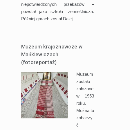
niepotwierdzonych przekazów –
powstał jako szkoła rzemieślnicza.
Później gmach został
Dalej
Muzeum krajoznawcze w
Mańkiewiczach
(fotoreportaż)
Muzeum
zostało
założone
w 1953
roku.
Można tu
zobaczy
ć