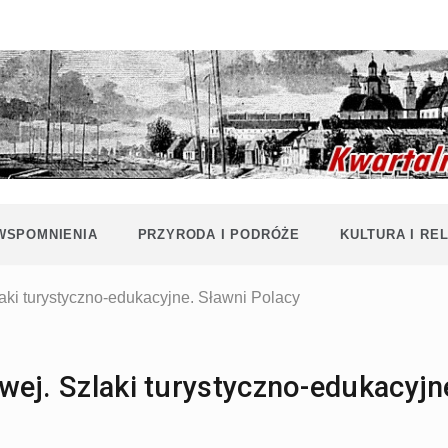
Historia i
Echa
współczesność
Polaków na
Polesiu.
Polesia
Przyroda,
zabytki, kultura
i wspomnienia
z Polesia.
 WSPOMNIENIA
PRZYRODA I PODRÓŻE
KULTURA I REL
aki turystyczno-edukacyjne. Sławni Polacy
ej. Szlaki turystyczno-edukacyjn