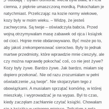
ciemna, z pięknie umaszczoną mordką. Pokochałam je
natychmiast. Przeliczając na kozie normy wiekowe,
kozy były w moim wieku. – Widzę, że jesteś
zachwycona. Są twoje – oświadczyła babcia. Przed
wojną otrzymywałam masę zabawek od ojca i książek
od cioci. Hojnie mnie obdarowywano. Być może po to,
aby jakoś zrekompensować sieroctwo. Były to jednak
martwe przedmioty, które wprawdzie mnie cieszyły, ale
czy można naprawdę pokochać coś, co nie jest żywe?
Kozy były żywe. Bardzo żywe. Jak bardzo, miałam się
dopiero przekonać. Nie od razu zrozumiałam w pełni
oświadczenie „są twoje”. Nie skojarzyłam tego z
obowiązkami. A musiałam sprzątać komórkę, w której
mieszkały, i wyprowadzać je na wypas. Był to czas,
kiedy zaczęłam zachłannie czytać książki. Chowałam
się z książką w ustronne miejsce. Znikałam z pola