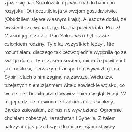
zjawił się pan Sokołowski i powiedział do babci po
rosyjsku: Ot i oczutiłsia ja w swojom gosudarstwie.
(Obudziłem się we własnym kraju). A jeszcze dodał, że
wywiesił czerwoną flagę. Babcia powiedziała: Precz!
Miałam jej to za złe. Pan Sokołowski był prawie
członkiem rodziny. Tyle lat wszystkich leczył. Nie
rozumiałam, dlaczego tak bezwzględnie wygoniła go ze
swego domu. Tymczasem sowieci, mimo że powitał ich
jak rodaków, pierwszym transportem wywieźli go na
Sybir i słuch o nim zaginął na zawsze. Wielu tzw.
tutejszych z entuzjazmem witało sowieckie wojsko, co
wcale nie chroniło przed wywiezieniem w głąb Rosji. W
mojej rodzinie mówiono: zdradziecki cios w plecy.
Bardzo żałowałam, że nas nie wywieziono. Ogromnie
chciałam zobaczyć Kazachstan i Syberię. Z żalem
patrzyłam jak przed sąsiednimi posesjami stawały