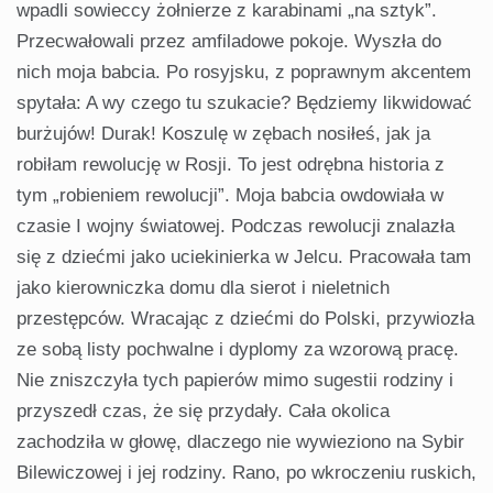
wpadli sowieccy żołnierze z karabinami „na sztyk”.
Przecwałowali przez amfiladowe pokoje. Wyszła do
nich moja babcia. Po rosyjsku, z poprawnym akcentem
spytała: A wy czego tu szukacie? Będziemy likwidować
burżujów! Durak! Koszulę w zębach nosiłeś, jak ja
robiłam rewolucję w Rosji. To jest odrębna historia z
tym „robieniem rewolucji”. Moja babcia owdowiała w
czasie I wojny światowej. Podczas rewolucji znalazła
się z dziećmi jako uciekinierka w Jelcu. Pracowała tam
jako kierowniczka domu dla sierot i nieletnich
przestępców. Wracając z dziećmi do Polski, przywiozła
ze sobą listy pochwalne i dyplomy za wzorową pracę.
Nie zniszczyła tych papierów mimo sugestii rodziny i
przyszedł czas, że się przydały. Cała okolica
zachodziła w głowę, dlaczego nie wywieziono na Sybir
Bilewiczowej i jej rodziny. Rano, po wkroczeniu ruskich,