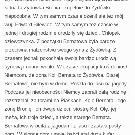
ładna ta Żydówka Bronia i zupełnie do Żydówki
niepodobna. W tym samym czasie ożenił się też mój
wuj, Edward Bilewicz. W tym samym też czasie w
jednej i drugiej rodzinie urodziły się dzieci. Chłopak i
dziewczynka. Z początku Bernatowa była bardzo
przeciwna małżeństwu swego syna z Żydówką. Z
czasem jednak pokochała swoją bardzo urodziwą
synową i udane wnuki. W czasie okupacji ktoś doniósł
Niemcom, że żona Koli Bernata to Żydówka. Starej
Bernatowej nie było w domu. Poszła do lasu na jagody.
Podczas jej nieobecności Niemcy zabrali całą rodzinę i
rozstrzelali za torami na Piaskach. Kolę Bernata, jego
żonę Bronię, ich dwoje dzieci, siostrę Koli Olę, jej
męża, ich troje dzieci, a także starego Bernata.
Bernatowa wróciła z jagodami z lasu i zastała pusty
dom. W sionce domu mojej babci stał duży kufer.