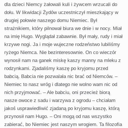
dla dzieci Niemcy żałowali kuli i żywcem wrzucali do
dołu. W likwidacji Żydów uczestniczył mieszkający w
drugiej połowie naszego domu Niemiec. Był
strażnikiem, który pilnował biura we dnie i w nocy. Miał
na imię Hugo. Wyglądał zabawnie. Był mały, rudy i miał
krzywe nogi. Ja i moje wujeczne rodzeństwo lubiliśmy
ryżego Niemca. Nie bezinteresownie. On co wieczór
wynosił nam na ganek miskę kaszy manny na mleku z
rodzynkami. Zjadaliśmy kaszę po kryjomu przed
babcią. Babcia nie pozwalała nic brać od Niemców. –
Niemiec to nasz wróg i dlatego nie wolno wam nic od
nich przyjmować. – Ale babciu, oni przecież biorą
nasze owoce z sadu i warzywa z ogrodu – chciałam
jakoś usprawiedliwić zjadaną po kryjomu kaszę, którą
przynosił nam Hugo. – Oni mogą od nas wszystko
zabierać, bo Niemiec jest naszym wrogiem. Ta filozofia