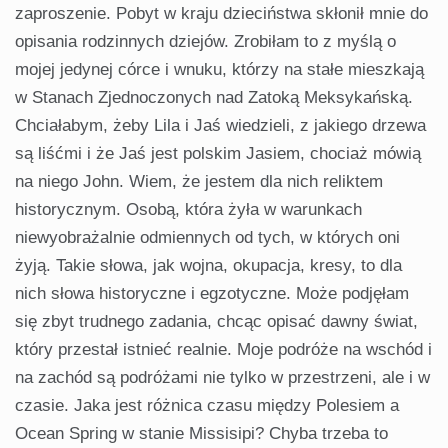
zaproszenie. Pobyt w kraju dzieciństwa skłonił mnie do
opisania rodzinnych dziejów. Zrobiłam to z myślą o
mojej jedynej córce i wnuku, którzy na stałe mieszkają
w Stanach Zjednoczonych nad Zatoką Meksykańską.
Chciałabym, żeby Lila i Jaś wiedzieli, z jakiego drzewa
są liśćmi i że Jaś jest polskim Jasiem, chociaż mówią
na niego John. Wiem, że jestem dla nich reliktem
historycznym. Osobą, która żyła w warunkach
niewyobrażalnie odmiennych od tych, w których oni
żyją. Takie słowa, jak wojna, okupacja, kresy, to dla
nich słowa historyczne i egzotyczne. Może podjęłam
się zbyt trudnego zadania, chcąc opisać dawny świat,
który przestał istnieć realnie. Moje podróże na wschód i
na zachód są podróżami nie tylko w przestrzeni, ale i w
czasie. Jaka jest różnica czasu między Polesiem a
Ocean Spring w stanie Missisipi? Chyba trzeba to