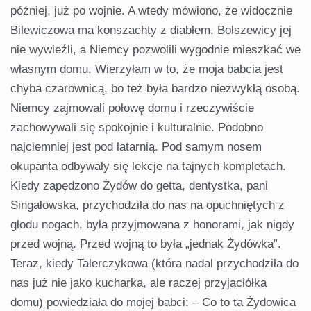
później, już po wojnie. A wtedy mówiono, że widocznie
Bilewiczowa ma konszachty z diabłem. Bolszewicy jej
nie wywieźli, a Niemcy pozwolili wygodnie mieszkać we
własnym domu. Wierzyłam w to, że moja babcia jest
chyba czarownicą, bo też była bardzo niezwykłą osobą.
Niemcy zajmowali połowę domu i rzeczywiście
zachowywali się spokojnie i kulturalnie. Podobno
najciemniej jest pod latarnią. Pod samym nosem
okupanta odbywały się lekcje na tajnych kompletach.
Kiedy zapędzono Żydów do getta, dentystka, pani
Singałowska, przychodziła do nas na opuchniętych z
głodu nogach, była przyjmowana z honorami, jak nigdy
przed wojną. Przed wojną to była „jednak Żydówka”.
Teraz, kiedy Talerczykowa (która nadal przychodziła do
nas już nie jako kucharka, ale raczej przyjaciółka
domu) powiedziała do mojej babci: – Co to ta Żydowica