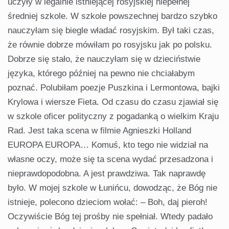
uczyły w legalnie istniejącej rosyjskiej niepełnej
średniej szkole. W szkole powszechnej bardzo szybko
nauczyłam się biegle władać rosyjskim. Był taki czas,
że równie dobrze mówiłam po rosyjsku jak po polsku.
Dobrze się stało, że nauczyłam się w dzieciństwie
języka, którego później na pewno nie chciałabym
poznać. Polubiłam poezje Puszkina i Lermontowa, bajki
Krylowa i wiersze Fieta. Od czasu do czasu zjawiał się
w szkole oficer polityczny z pogadanką o wielkim Kraju
Rad. Jest taka scena w filmie Agnieszki Holland
EUROPA EUROPA… Komuś, kto tego nie widział na
własne oczy, może się ta scena wydać przesadzona i
nieprawdopodobna. A jest prawdziwa. Tak naprawdę
było. W mojej szkole w Łunińcu, dowodząc, że Bóg nie
istnieje, polecono dzieciom wołać: – Boh, daj pieroh!
Oczywiście Bóg tej prośby nie spełniał. Wtedy padało