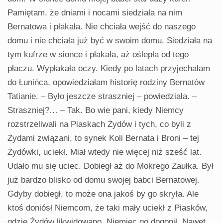
Pamiętam, że dniami i nocami siedziała na nim
Bernatowa i płakała. Nie chciała wejść do naszego
domu i nie chciała już być w swoim domu. Siedziała na
tym kufrze w sionce i płakała, aż oślepła od tego
płaczu. Wypłakała oczy. Kiedy po latach przyjechałam
do Łunińca, opowiedziałam historię rodziny Bernatów
Tatianie. – Było jeszcze straszniej – powiedziała. –
Straszniej?… – Tak. Bo wie pani, kiedy Niemcy
rozstrzeliwali na Piaskach Żydów i tych, co byli z
Żydami związani, to synek Koli Bernata i Broni – tej
Żydówki, uciekł. Miał wtedy nie więcej niż sześć lat.
Udało mu się uciec. Dobiegł aż do Mokrego Zaułka. Był
już bardzo blisko od domu swojej babci Bernatowej.
Gdyby dobiegł, to może ona jakoś by go skryła. Ale
ktoś doniósł Niemcom, że taki mały uciekł z Piasków,
gdzie Żydów likwidowano. Niemiec go dogonił. Nawet