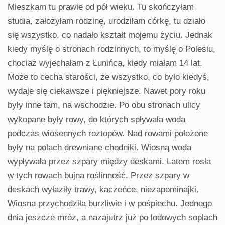
Mieszkam tu prawie od pół wieku. Tu skończyłam
studia, założyłam rodzinę, urodziłam córkę, tu działo
się wszystko, co nadało kształt mojemu życiu. Jednak
kiedy myślę o stronach rodzinnych, to myślę o Polesiu,
chociaż wyjechałam z Łunińca, kiedy miałam 14 lat.
Może to cecha starości, że wszystko, co było kiedyś,
wydaje się ciekawsze i piękniejsze. Nawet pory roku
były inne tam, na wschodzie. Po obu stronach ulicy
wykopane były rowy, do których spływała woda
podczas wiosennych roztopów. Nad rowami położone
były na polach drewniane chodniki. Wiosną woda
wypływała przez szpary między deskami. Latem rosła
w tych rowach bujna roślinność. Przez szpary w
deskach wyłaziły trawy, kaczeńce, niezapominajki.
Wiosna przychodziła burzliwie i w pośpiechu. Jednego
dnia jeszcze mróz, a nazajutrz już po lodowych soplach