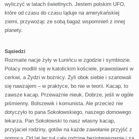
wyliczyć w latach świetlnych. Jestem polskim UFO,
które od czasu do czasu ląduje na amerykańskiej
ziemi, przywożąc ze sobą bagaż wspomnień z innej
planety.
Sąsiedzi
Rozmaite nacje żyły w Łunińcu w zgodzie i symbiozie.
Polacy modlili się w katolickim kościele, prawosławni w
cerkwi, a Żydzi w bożnicy. Żyli obok siebie i szanowali
się nawzajem – w praktyce, bo nie w teorii. Kacap, to
zawsze kacap. Przeważnie nieuk. Dobrze, jeśli w ogóle
piśmienny. Bolszewik i komunista. Ale przecież nie
dotyczyło to pana Sokołowskiego, naszego domowego
lekarza. Pan Sokołowski to nasz własny kacap,
przyjaciel rodziny, gotów na każde zawołanie przyjść z
pomocą. Od lat leczył całą rodzinę bezinteresownie i za