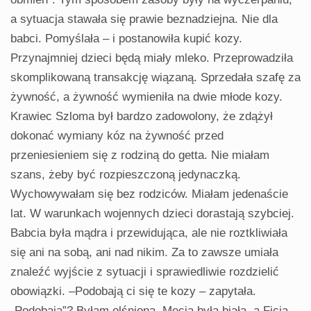
a sytuacja stawała się prawie beznadziejna. Nie dla
babci. Pomyślała – i postanowiła kupić kozy.
Przynajmniej dzieci będą miały mleko. Przeprowadziła
skomplikowaną transakcję wiązaną. Sprzedała szafę za
żywność, a żywność wymieniła na dwie młode kozy.
Krawiec Szloma był bardzo zadowolony, że zdążył
dokonać wymiany kóz na żywność przed
przeniesieniem się z rodziną do getta. Nie miałam
szans, żeby być rozpieszczoną jedynaczką.
Wychowywałam się bez rodziców. Miałam jedenaście
lat. W warunkach wojennych dzieci dorastają szybciej.
Babcia była mądra i przewidująca, ale nie roztkliwiała
się ani na sobą, ani nad nikim. Za to zawsze umiała
znaleźć wyjście z sytuacji i sprawiedliwie rozdzielić
obowiązki. –Podobają ci się te kozy – zapytała.
„Podobają”? Byłam olśniona. Mecia była biała, a Ficia