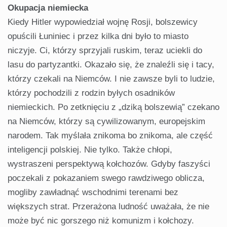
Okupacja niemiecka
Kiedy Hitler wypowiedział wojnę Rosji, bolszewicy
opuścili Łuniniec i przez kilka dni było to miasto
niczyje. Ci, którzy sprzyjali ruskim, teraz uciekli do
lasu do partyzantki. Okazało się, że znaleźli się i tacy,
którzy czekali na Niemców. I nie zawsze byli to ludzie,
którzy pochodzili z rodzin byłych osadników
niemieckich. Po zetknięciu z „dziką bolszewią” czekano
na Niemców, którzy są cywilizowanym, europejskim
narodem. Tak myślała znikoma bo znikoma, ale część
inteligencji polskiej. Nie tylko. Także chłopi,
wystraszeni perspektywą kołchozów. Gdyby faszyści
poczekali z pokazaniem swego rawdziwego oblicza,
mogliby zawładnąć wschodnimi terenami bez
większych strat. Przerażona ludność uważała, że nie
może być nic gorszego niż komunizm i kołchozy.