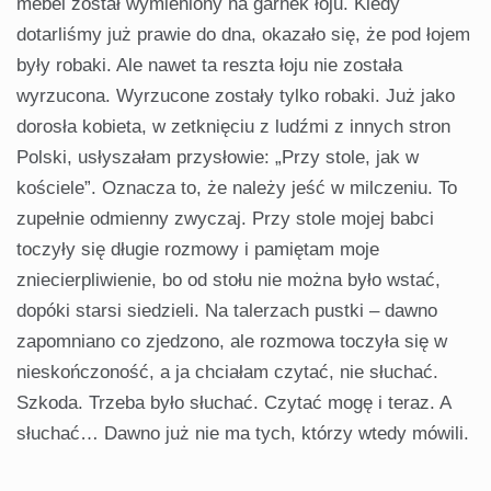
mebel został wymieniony na garnek łoju. Kiedy
dotarliśmy już prawie do dna, okazało się, że pod łojem
były robaki. Ale nawet ta reszta łoju nie została
wyrzucona. Wyrzucone zostały tylko robaki. Już jako
dorosła kobieta, w zetknięciu z ludźmi z innych stron
Polski, usłyszałam przysłowie: „Przy stole, jak w
kościele”. Oznacza to, że należy jeść w milczeniu. To
zupełnie odmienny zwyczaj. Przy stole mojej babci
toczyły się długie rozmowy i pamiętam moje
zniecierpliwienie, bo od stołu nie można było wstać,
dopóki starsi siedzieli. Na talerzach pustki – dawno
zapomniano co zjedzono, ale rozmowa toczyła się w
nieskończoność, a ja chciałam czytać, nie słuchać.
Szkoda. Trzeba było słuchać. Czytać mogę i teraz. A
słuchać… Dawno już nie ma tych, którzy wtedy mówili.