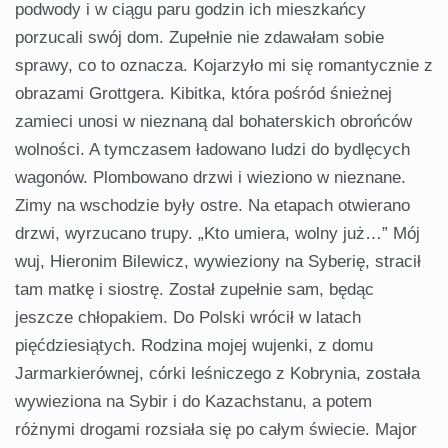
podwody i w ciągu paru godzin ich mieszkańcy
porzucali swój dom. Zupełnie nie zdawałam sobie
sprawy, co to oznacza. Kojarzyło mi się romantycznie z
obrazami Grottgera. Kibitka, która pośród śnieżnej
zamieci unosi w nieznaną dal bohaterskich obrońców
wolności. A tymczasem ładowano ludzi do bydlęcych
wagonów. Plombowano drzwi i wieziono w nieznane.
Zimy na wschodzie były ostre. Na etapach otwierano
drzwi, wyrzucano trupy. „Kto umiera, wolny już…” Mój
wuj, Hieronim Bilewicz, wywieziony na Syberię, stracił
tam matkę i siostrę. Został zupełnie sam, będąc
jeszcze chłopakiem. Do Polski wrócił w latach
pięćdziesiątych. Rodzina mojej wujenki, z domu
Jarmarkierównej, córki leśniczego z Kobrynia, została
wywieziona na Sybir i do Kazachstanu, a potem
różnymi drogami rozsiała się po całym świecie. Major