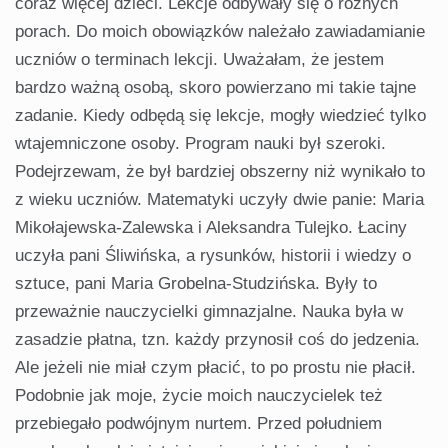
coraz więcej dzieci. Lekcje odbywały się o różnych
porach. Do moich obowiązków należało zawiadamianie
uczniów o terminach lekcji. Uważałam, że jestem
bardzo ważną osobą, skoro powierzano mi takie tajne
zadanie. Kiedy odbędą się lekcje, mogły wiedzieć tylko
wtajemniczone osoby. Program nauki był szeroki.
Podejrzewam, że był bardziej obszerny niż wynikało to
z wieku uczniów. Matematyki uczyły dwie panie: Maria
Mikołajewska-Zalewska i Aleksandra Tulejko. Łaciny
uczyła pani Śliwińska, a rysunków, historii i wiedzy o
sztuce, pani Maria Grobelna-Studzińska. Były to
przeważnie nauczycielki gimnazjalne. Nauka była w
zasadzie płatna, tzn. każdy przynosił coś do jedzenia.
Ale jeżeli nie miał czym płacić, to po prostu nie płacił.
Podobnie jak moje, życie moich nauczycielek też
przebiegało podwójnym nurtem. Przed południem