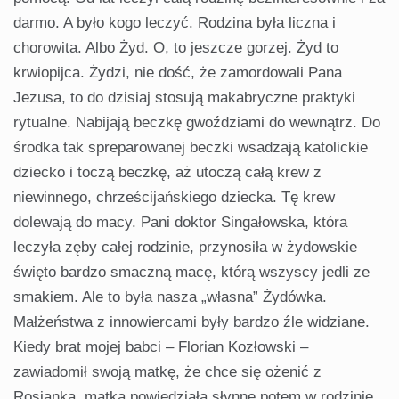
darmo. A było kogo leczyć. Rodzina była liczna i
chorowita. Albo Żyd. O, to jeszcze gorzej. Żyd to
krwiopijca. Żydzi, nie dość, że zamordowali Pana
Jezusa, to do dzisiaj stosują makabryczne praktyki
rytualne. Nabijają beczkę gwoździami do wewnątrz. Do
środka tak spreparowanej beczki wsadzają katolickie
dziecko i toczą beczkę, aż utoczą całą krew z
niewinnego, chrześcijańskiego dziecka. Tę krew
dolewają do macy. Pani doktor Singałowska, która
leczyła zęby całej rodzinie, przynosiła w żydowskie
święto bardzo smaczną macę, którą wszyscy jedli ze
smakiem. Ale to była nasza „własna” Żydówka.
Małżeństwa z innowiercami były bardzo źle widziane.
Kiedy brat mojej babci – Florian Kozłowski –
zawiadomił swoją matkę, że chce się ożenić z
Rosjanką, matka powiedziała słynne potem w rodzinie