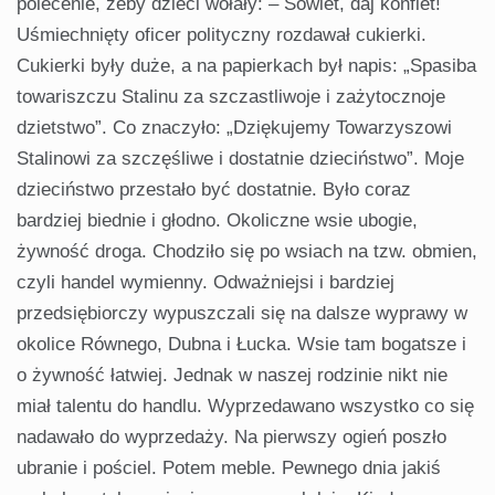
polecenie, żeby dzieci wołały: – Sowiet, daj konfiet!
Uśmiechnięty oficer polityczny rozdawał cukierki.
Cukierki były duże, a na papierkach był napis: „Spasiba
towariszczu Stalinu za szczastliwoje i zażytocznoje
dzietstwo”. Co znaczyło: „Dziękujemy Towarzyszowi
Stalinowi za szczęśliwe i dostatnie dzieciństwo”. Moje
dzieciństwo przestało być dostatnie. Było coraz
bardziej biednie i głodno. Okoliczne wsie ubogie,
żywność droga. Chodziło się po wsiach na tzw. obmien,
czyli handel wymienny. Odważniejsi i bardziej
przedsiębiorczy wypuszczali się na dalsze wyprawy w
okolice Równego, Dubna i Łucka. Wsie tam bogatsze i
o żywność łatwiej. Jednak w naszej rodzinie nikt nie
miał talentu do handlu. Wyprzedawano wszystko co się
nadawało do wyprzedaży. Na pierwszy ogień poszło
ubranie i pościel. Potem meble. Pewnego dnia jakiś