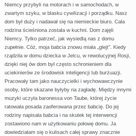
Niemcy przybyli na motorach i w samochodach, w
zwartym szyku, w blasku cywilizacji i porządku. Nasz
dom był duży i nadawał się na niemieckie biuro. Cała
rodzina ścieśniona została w kuchni. Dom zajęli
Niemcy. Tylko patrzeć, jak wysiedlą nas z domu
zupełnie. Cóż, moja babcia znowu miała „glejt”. Kiedy
rządziła w domu dziecka w Jelcu, w rewolucyjnej Rosji,
dzięki niej ów dom był często schronieniem dla
uciekinierów ze środowisk inteligencji lub burżuazji.
Pracowały tam jako nauczycielki i wychowawczynie
osoby, które skazane byłyby na zagładę. Między innymi
muzyki uczyła baronessa von Taube, której życie
ratowała posada zaoferowana przez babcię. Do jej
rodziny napisała babcia i na skutek tej interwencji
zostawiono nam w użytkowaniu połowę domu. Ja
dowiedziałam się o kulisach całej sprawy znacznie