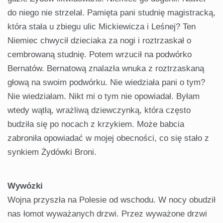
do niego nie strzelał. Pamięta pani studnię magistracką,
która stała u zbiegu ulic Mickiewicza i Leśnej? Ten
Niemiec chwycił dzieciaka za nogi i roztrzaskał o
cembrowaną studnię. Potem wrzucił na podwórko
Bernatów. Bernatową znalazła wnuka z roztrzaskaną
głową na swoim podwórku. Nie wiedziała pani o tym?
Nie wiedziałam. Nikt mi o tym nie opowiadał. Byłam
wtedy wątłą, wrażliwą dziewczynką, która często
budziła się po nocach z krzykiem. Może babcia
zabroniła opowiadać w mojej obecności, co się stało z
synkiem Żydówki Broni.
Wywózki
Wojna przyszła na Polesie od wschodu. W nocy obudził
nas łomot wyważanych drzwi. Przez wyważone drzwi