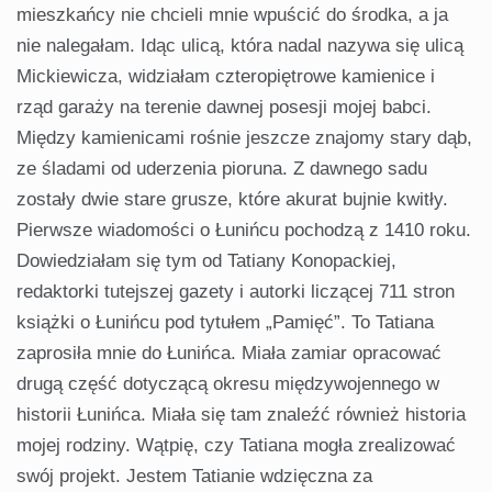
mieszkańcy nie chcieli mnie wpuścić do środka, a ja
nie nalegałam. Idąc ulicą, która nadal nazywa się ulicą
Mickiewicza, widziałam czteropiętrowe kamienice i
rząd garaży na terenie dawnej posesji mojej babci.
Między kamienicami rośnie jeszcze znajomy stary dąb,
ze śladami od uderzenia pioruna. Z dawnego sadu
zostały dwie stare grusze, które akurat bujnie kwitły.
Pierwsze wiadomości o Łunińcu pochodzą z 1410 roku.
Dowiedziałam się tym od Tatiany Konopackiej,
redaktorki tutejszej gazety i autorki liczącej 711 stron
książki o Łunińcu pod tytułem „Pamięć”. To Tatiana
zaprosiła mnie do Łunińca. Miała zamiar opracować
drugą część dotyczącą okresu międzywojennego w
historii Łunińca. Miała się tam znaleźć również historia
mojej rodziny. Wątpię, czy Tatiana mogła zrealizować
swój projekt. Jestem Tatianie wdzięczna za