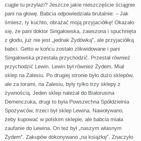
ciągle tu przyłazi? Jeszcze jakie nieszczęście ściągnie
pani na głowę. Babcia odpowiedziała brutalnie: – Jak
śmiesz, ty kuchto, obrażać moją przyjaciółkę! Okazało
się, że pani doktor Singałowska, zawszona i spuchnięta
z głodu, już nie jest „jednak Żydówką”, ale przyjaciółką
babci. Getto w końcu zostało zlikwidowane i pani
Singałowska przestała przychodzić. Przestał również
przychodzić Lewin. Lewin był również Żydem. Miał
sklep na Zalesiu. Po drugiej stronie było dużo sklepów,
ale za torami, na Zalesiu, były tylko trzy sklepy z
żywnością. Jeden sklep należał do Białorusina
Demenczuka, drugi to była Powszechna Spółdzielnia
Spożywców, trzeci był sklep Lewina. Nawoływano,
żeby kupować w polskim sklepie, ale babcia miała
zaufanie do Lewina. On też był „naszym własnym
Żydem”. Zakupów dokonywano „na książkę”. Znaczyło