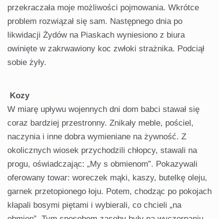
przekraczała moje możliwości pojmowania. Wkrótce
problem rozwiązał się sam. Następnego dnia po
likwidacji Żydów na Piaskach wyniesiono z biura
owinięte w zakrwawiony koc zwłoki strażnika. Podciął
sobie żyły.
Kozy
W miarę upływu wojennych dni dom babci stawał się
coraz bardziej przestronny. Znikały meble, pościel,
naczynia i inne dobra wymieniane na żywność. Z
okolicznych wiosek przychodzili chłopcy, stawali na
progu, oświadczając: „My s obmienom”. Pokazywali
oferowany towar: woreczek mąki, kaszy, butelkę oleju,
garnek przetopionego łoju. Potem, chodząc po pokojach
kłapali bosymi piętami i wybierali, co chcieli „na
obmien”. Tym sposobem zasoby były na wyczerpaniu,