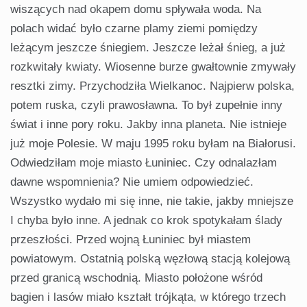
wiszących nad okapem domu spływała woda. Na
polach widać było czarne plamy ziemi pomiędzy
leżącym jeszcze śniegiem. Jeszcze leżał śnieg, a już
rozkwitały kwiaty. Wiosenne burze gwałtownie zmywały
resztki zimy. Przychodziła Wielkanoc. Najpierw polska,
potem ruska, czyli prawosławna. To był zupełnie inny
świat i inne pory roku. Jakby inna planeta. Nie istnieje
już moje Polesie. W maju 1995 roku byłam na Białorusi.
Odwiedziłam moje miasto Łuniniec. Czy odnalazłam
dawne wspomnienia? Nie umiem odpowiedzieć.
Wszystko wydało mi się inne, nie takie, jakby mniejsze
I chyba było inne. A jednak co krok spotykałam ślady
przeszłości. Przed wojną Łuniniec był miastem
powiatowym. Ostatnią polską węzłową stacją kolejową
przed granicą wschodnią. Miasto położone wśród
bagien i lasów miało kształt trójkąta, w którego trzech