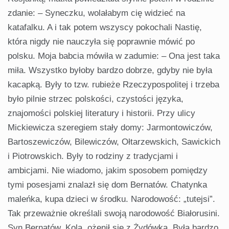
zdanie: – Syneczku, wolałabym cię widzieć na
katafalku. A i tak potem wszyscy pokochali Nastię,
która nigdy nie nauczyła się poprawnie mówić po
polsku. Moja babcia mówiła w zadumie: – Ona jest taka
miła. Wszystko byłoby bardzo dobrze, gdyby nie była
kacapką. Były to tzw. rubieże Rzeczypospolitej i trzeba
było pilnie strzec polskości, czystości języka,
znajomości polskiej literatury i historii. Przy ulicy
Mickiewicza szeregiem stały domy: Jarmontowiczów,
Bartoszewiczów, Bilewiczów, Ołtarzewskich, Sawickich
i Piotrowskich. Były to rodziny z tradycjami i
ambicjami. Nie wiadomo, jakim sposobem pomiędzy
tymi posesjami znalazł się dom Bernatów. Chatynka
maleńka, kupa dzieci w środku. Narodowość: „tutejsi”.
Tak przeważnie określali swoją narodowość Białorusini.
Syn Bernatów, Kola, ożenił się z Żydówką. Była bardzo