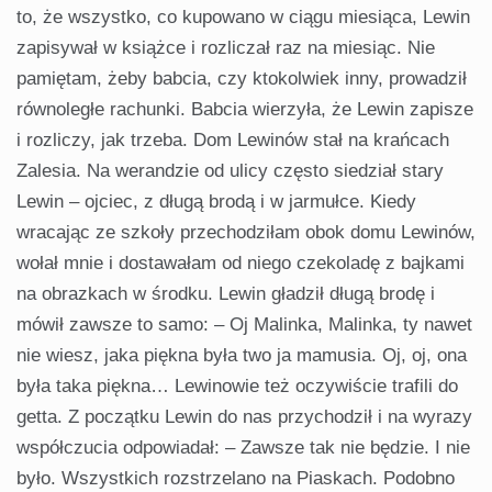
to, że wszystko, co kupowano w ciągu miesiąca, Lewin
zapisywał w książce i rozliczał raz na miesiąc. Nie
pamiętam, żeby babcia, czy ktokolwiek inny, prowadził
równoległe rachunki. Babcia wierzyła, że Lewin zapisze
i rozliczy, jak trzeba. Dom Lewinów stał na krańcach
Zalesia. Na werandzie od ulicy często siedział stary
Lewin – ojciec, z długą brodą i w jarmułce. Kiedy
wracając ze szkoły przechodziłam obok domu Lewinów,
wołał mnie i dostawałam od niego czekoladę z bajkami
na obrazkach w środku. Lewin gładził długą brodę i
mówił zawsze to samo: – Oj Malinka, Malinka, ty nawet
nie wiesz, jaka piękna była two ja mamusia. Oj, oj, ona
była taka piękna… Lewinowie też oczywiście trafili do
getta. Z początku Lewin do nas przychodził i na wyrazy
współczucia odpowiadał: – Zawsze tak nie będzie. I nie
było. Wszystkich rozstrzelano na Piaskach. Podobno