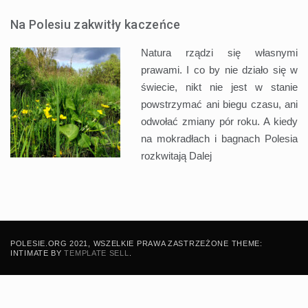
Na Polesiu zakwitły kaczeńce
Natura rządzi się własnymi
prawami. I co by nie działo się w
świecie, nikt nie jest w stanie
powstrzymać ani biegu czasu, ani
odwołać zmiany pór roku. A kiedy
na mokradłach i bagnach Polesia
rozkwitają
Dalej
POLESIE.ORG 2021, WSZELKIE PRAWA ZASTRZEŻONE THEME:
INTIMATE BY
TEMPLATE SELL
.