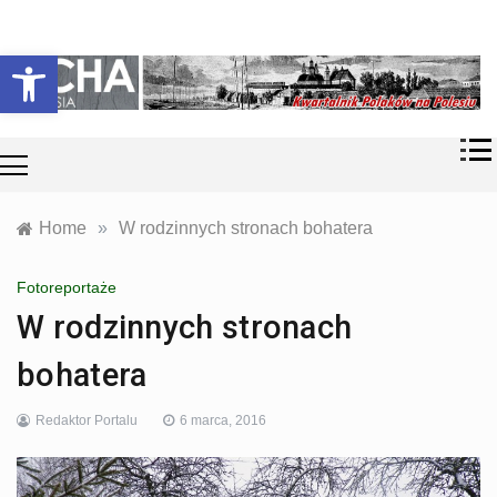
Skip
Historia i
Echa
to
Otwórz pasek narzędzi
współczesność
content
Polaków na
Polesiu.
Polesia
Przyroda,
zabytki, kultura
i wspomnienia
z Polesia.
Home
»
W rodzinnych stronach bohatera
Fotoreportaże
W rodzinnych stronach
bohatera
Redaktor Portalu
6 marca, 2016