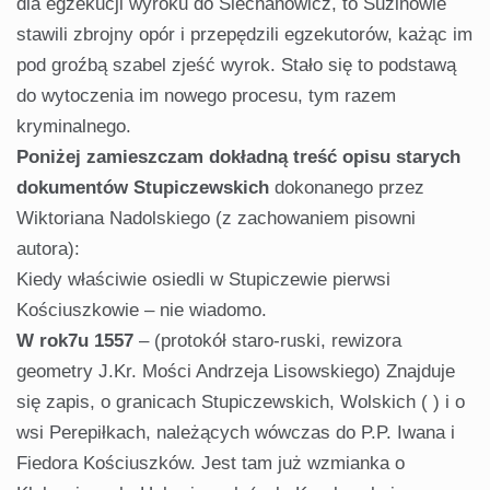
dla egzekucji wyroku do Siechanowicz, to Suzinowie
stawili zbrojny opór i przepędzili egzekutorów, każąc im
pod groźbą szabel zjeść wyrok. Stało się to podstawą
do wytoczenia im nowego procesu, tym razem
kryminalnego.
Poniżej zamieszczam dokładną treść opisu starych
dokumentów Stupiczewskich
dokonanego przez
Wiktoriana Nadolskiego (z zachowaniem pisowni
autora):
Kiedy właściwie osiedli w Stupiczewie pierwsi
Kościuszkowie – nie wiadomo.
W rok7u 1557
– (protokół staro-ruski, rewizora
geometry J.Kr. Mości Andrzeja Lisowskiego) Znajduje
się zapis, o granicach Stupiczewskich, Wolskich ( ) i o
wsi Perepiłkach, należących wówczas do P.P. Iwana i
Fiedora Kościuszków. Jest tam już wzmianka o