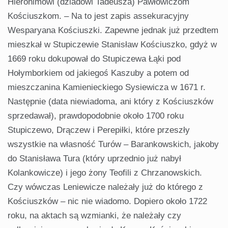
Hieronimowi (dziadowi Tadeusza) Pawłowiczom
Kościuszkom. – Na to jest zapis assekuracyjny
Wesparyana Kościuszki. Zapewne jednak już przedtem
mieszkał w Stupiczewie Stanisław Kościuszko, gdyż w
1669 roku dokupował do Stupiczewa Łąki pod
Hołymborkiem od jakiegoś Kaszuby a potem od
mieszczanina Kamienieckiego Sysiewicza w 1671 r.
Następnie (data niewiadoma, ani który z Kościuszków
sprzedawał), prawdopodobnie około 1700 roku
Stupiczewo, Drączew i Perepiłki, które przeszły
wszystkie na własność Turów – Barankowskich, jakoby
do Stanisława Tura (który uprzednio już nabył
Kolankowicze) i jego żony Teofili z Chrzanowskich.
Czy wówczas Leniewicze należały już do którego z
Kościuszków – nic nie wiadomo. Dopiero około 1722
roku, na aktach są wzmianki, że należały czy