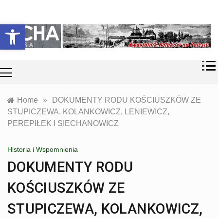
Skip
Historia i
Echa
to
Otwórz pasek narzędzi
współczesność
content
Polaków na
Polesiu.
Polesia
Przyroda,
zabytki, kultura
i wspomnienia
z Polesia.
Home
»
DOKUMENTY RODU KOŚCIUSZKÓW ZE
STUPICZEWA, KOLANKOWICZ, LENIEWICZ,
PEREPIŁEK I SIECHANOWICZ
Historia i Wspomnienia
DOKUMENTY RODU
KOŚCIUSZKÓW ZE
STUPICZEWA, KOLANKOWICZ,