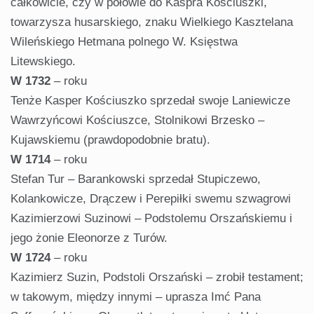
całkowicie, czy w połowie do Kaspra Kościuszki,
towarzysza husarskiego, znaku Wielkiego Kasztelana
Wileńskiego Hetmana polnego W. Księstwa
Litewskiego.
W 1732
– roku
Tenże Kasper Kościuszko sprzedał swoje Laniewicze
Wawrzyńcowi Kościuszce, Stolnikowi Brzesko –
Kujawskiemu (prawdopodobnie bratu).
W 1714
– roku
Stefan Tur – Barankowski sprzedał Stupiczewo,
Kolankowicze, Drączew i Perepiłki swemu szwagrowi
Kazimierzowi Suzinowi – Podstolemu Orszańskiemu i
jego żonie Eleonorze z Turów.
W 1724
– roku
Kazimierz Suzin, Podstoli Orszański – zrobił testament;
w takowym, między innymi – uprasza Imć Pana