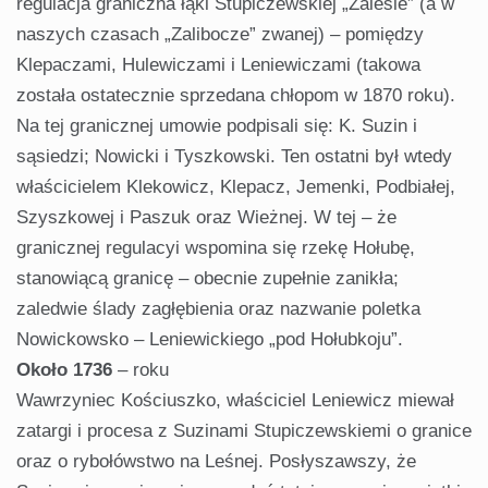
regulacja graniczna łąki Stupiczewskiej „Zalesie” (a w
naszych czasach „Zalibocze” zwanej) – pomiędzy
Klepaczami, Hulewiczami i Leniewiczami (takowa
została ostatecznie sprzedana chłopom w 1870 roku).
Na tej granicznej umowie podpisali się: K. Suzin i
sąsiedzi; Nowicki i Tyszkowski. Ten ostatni był wtedy
właścicielem Klekowicz, Klepacz, Jemenki, Podbiałej,
Szyszkowej i Paszuk oraz Wieżnej. W tej – że
granicznej regulacyi wspomina się rzekę Hołubę,
stanowiącą granicę – obecnie zupełnie zanikła;
zaledwie ślady zagłębienia oraz nazwanie poletka
Nowickowsko – Leniewickiego „pod Hołubkoju”.
Około 1736
– roku
Wawrzyniec Kościuszko, właściciel Leniewicz miewał
zatargi i procesa z Suzinami Stupiczewskiemi o granice
oraz o rybołówstwo na Leśnej. Posłyszawszy, że