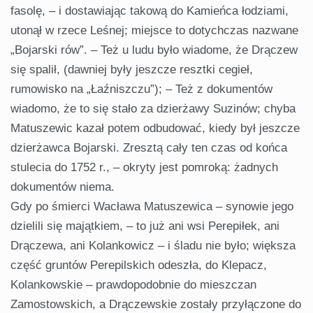
fasolę, – i dostawiając takową do Kamieńca łodziami,
utonął w rzece Leśnej; miejsce to dotychczas nazwane
„Bojarski rów”. – Też u ludu było wiadome, że Drączew
się spalił, (dawniej były jeszcze resztki cegieł,
rumowisko na „Łaźniszczu”); – Też z dokumentów
wiadomo, że to się stało za dzierżawy Suzinów; chyba
Matuszewic kazał potem odbudować, kiedy był jeszcze
dzierżawca Bojarski. Zresztą cały ten czas od końca
stulecia do 1752 r., – okryty jest pomroką: żadnych
dokumentów niema.
Gdy po śmierci Wacława Matuszewica – synowie jego
dzielili się majątkiem, – to już ani wsi Perepiłek, ani
Drączewa, ani Kolankowicz – i śladu nie było; większa
część gruntów Perepilskich odeszła, do Klepacz,
Kolankowskie – prawdopodobnie do mieszczan
Zamostowskich, a Drączewskie zostały przyłączone do