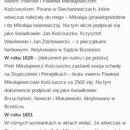
swoim: Piotrowi i Pawłowi Mikołajowiczom
Kościuszkom. Pisano w Siechanowiczach, które
wówczas należały do niego – Mikołaja (prawdopodobnie
i do Mikołaja Iwanowicza). Na tym akcie podpisali się
jako świadkowie: Jan Kościuszko, Krzysztof
Wasilewski i Jan Zdzitowiecki, – z pieczątkami
herbowymi. Aktykowano w Sądzie Brzeskim.
W roku 1628
– (dokument po rusku i po polsku)
Piotr Mikołajewicz Kościuszko zastawił swoja schedę
na Stupiczewie i Perepiłkach – bratu swemu Pawłowi
Mikołajewiczowi Kościuszce za 2500 złp. Na tym
dokumencie podpisali się jako świadkowie:
Brzuchański, Nowicki i Mukalewski. Aktykowano w
Brześciu.
W roku 1651
W różnych wzmiankach w aktach widać, że wówczas w