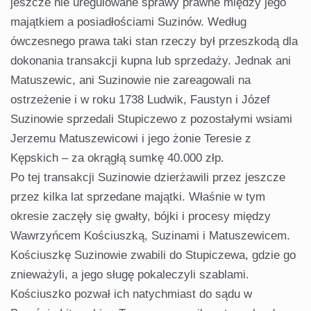
jeszcze nie uregulowane sprawy prawne między jego
majątkiem a posiadłościami Suzinów. Według
ówczesnego prawa taki stan rzeczy był przeszkodą dla
dokonania transakcji kupna lub sprzedaży. Jednak ani
Matuszewic, ani Suzinowie nie zareagowali na
ostrzeżenie i w roku 1738 Ludwik, Faustyn i Józef
Suzinowie sprzedali Stupiczewo z pozostałymi wsiami
Jerzemu Matuszewicowi i jego żonie Teresie z
Kępskich – za okrągłą sumkę 40.000 złp.
Po tej transakcji Suzinowie dzierżawili przez jeszcze
przez kilka lat sprzedane majątki. Właśnie w tym
okresie zaczęły się gwałty, bójki i procesy między
Wawrzyńcem Kościuszką, Suzinami i Matuszewicem.
Kościuszkę Suzinowie zwabili do Stupiczewa, gdzie go
znieważyli, a jego sługę pokaleczyli szablami.
Kościuszko pozwał ich natychmiast do sądu w