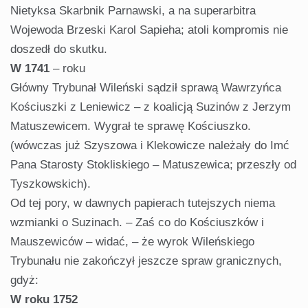
Nietyksa Skarbnik Parnawski, a na superarbitra
Wojewoda Brzeski Karol Sapieha; atoli kompromis nie
doszedł do skutku.
W 1741
– roku
Główny Trybunał Wileński sądził sprawą Wawrzyńca
Kościuszki z Leniewicz – z koalicją Suzinów z Jerzym
Matuszewicem. Wygrał te sprawę Kościuszko.
(wówczas już Szyszowa i Klekowicze należały do Imć
Pana Starosty Stokliskiego – Matuszewica; przeszły od
Tyszkowskich).
Od tej pory, w dawnych papierach tutejszych niema
wzmianki o Suzinach. – Zaś co do Kościuszków i
Mauszewiców – widać, – że wyrok Wileńskiego
Trybunału nie zakończył jeszcze spraw granicznych,
gdyż:
W roku 1752