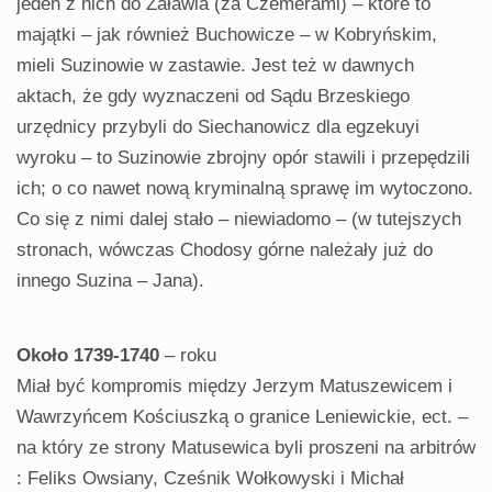
jeden z nich do Załawia (za Czemerami) – które to
majątki – jak również Buchowicze – w Kobryńskim,
mieli Suzinowie w zastawie. Jest też w dawnych
aktach, że gdy wyznaczeni od Sądu Brzeskiego
urzędnicy przybyli do Siechanowicz dla egzekuyi
wyroku – to Suzinowie zbrojny opór stawili i przepędzili
ich; o co nawet nową kryminalną sprawę im wytoczono.
Co się z nimi dalej stało – niewiadomo – (w tutejszych
stronach, wówczas Chodosy górne należały już do
innego Suzina – Jana).
Około 1739-1740
– roku
Miał być kompromis między Jerzym Matuszewicem i
Wawrzyńcem Kościuszką o granice Leniewickie, ect. –
na który ze strony Matusewica byli proszeni na arbitrów
: Feliks Owsiany, Cześnik Wołkowyski i Michał