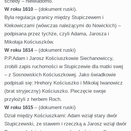
schedy – niewiadomo.
W roku 1610
– (dokument ruski).
Była regulacja granicy między Stupiczewem i
Klekowiczami (wówczas należącymi do Nowickich) –
podpisana przez tychże, czyli Adama, Jarosza i
Mikołaja Kościuszków.
W roku 1614
– (dokument ruski)
P.P.Adam i Jarosz Kościuszkowie Siechanowiccy,
zrobili zapis ruchomości w Stupiczewie dla matki swej
– z Sosnowskich Kościuszkowej. Jako świadkowie
podpisali się: Hrehory Kościuszko i Mikołaj Iwanowicz
(brat stryjeczny) Kościuszko. Pieczęcie swoje
przyłożyli z herbem Roch.
W roku 1615
– (dokument ruski)
Dział między Kościuszkami: Adam wziął stary dwór
Stupiczewski, ze stawem i rzeczką a Jarosz wziął dwór