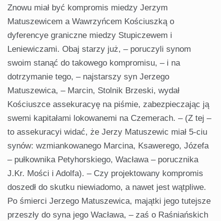
Znowu miał być kompromis miedzy Jerzym
Matuszewicem a Wawrzyńcem Kościuszką o
dyferencye graniczne miedzy Stupiczewem i
Leniewiczami. Obaj starzy już, – poruczyli synom
swoim stanąć do takowego kompromisu, – i na
dotrzymanie tego, – najstarszy syn Jerzego
Matuszewica, – Marcin, Stolnik Brzeski, wydał
Kościuszce assekuracyę na piśmie, zabezpieczając ją
swemi kapitałami lokowanemi na Czemerach. – (Z tej –
to assekuracyi widać, że Jerzy Matuszewic miał 5-ciu
synów: wzmiankowanego Marcina, Ksawerego, Józefa
– pułkownika Petyhorskiego, Wacława – porucznika
J.Kr. Mości i Adolfa). – Czy projektowany kompromis
doszedł do skutku niewiadomo, a nawet jest wątpliwe.
Po śmierci Jerzego Matuszewica, majątki jego tutejsze
przeszły do syna jego Wacława, – zaś o Raśniańskich