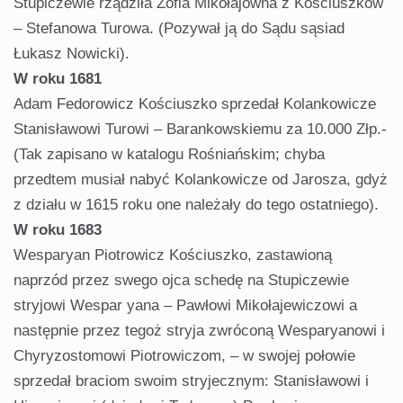
Stupiczewie rządziła Zofia Mikołajówna z Kościuszków
– Stefanowa Turowa. (Pozywał ją do Sądu sąsiad
Łukasz Nowicki).
W roku 1681
Adam Fedorowicz Kościuszko sprzedał Kolankowicze
Stanisławowi Turowi – Barankowskiemu za 10.000 Złp.-
(Tak zapisano w katalogu Rośniańskim; chyba
przedtem musiał nabyć Kolankowicze od Jarosza, gdyż
z działu w 1615 roku one należały do tego ostatniego).
W roku 1683
Wesparyan Piotrowicz Kościuszko, zastawioną
naprzód przez swego ojca schedę na Stupiczewie
stryjowi Wespar yana – Pawłowi Mikołajewiczowi a
następnie przez tegoż stryja zwróconą Wesparyanowi i
Chyryzostomowi Piotrowiczom, – w swojej połowie
sprzedał braciom swoim stryjecznym: Stanisławowi i