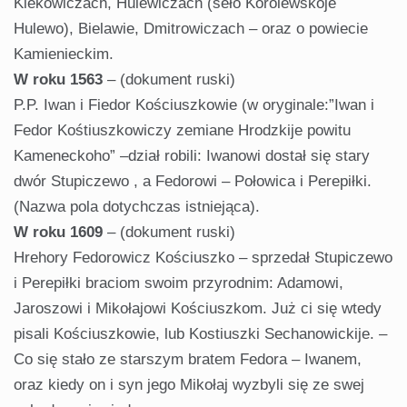
Klekowiczach, Hulewiczach (seło Korolewskoje
Hulewo), Bielawie, Dmitrowiczach – oraz o powiecie
Kamienieckim.
W roku 1563
– (dokument ruski)
P.P. Iwan i Fiedor Kościuszkowie (w oryginale:”Iwan i
Fedor Kośtiuszkowiczy zemiane Hrodzkije powitu
Kameneckoho” –dział robili: Iwanowi dostał się stary
dwór Stupiczewo , a Fedorowi – Połowica i Perepiłki.
(Nazwa pola dotychczas istniejąca).
W roku 1609
– (dokument ruski)
Hrehory Fedorowicz Kościuszko – sprzedał Stupiczewo
i Perepiłki braciom swoim przyrodnim: Adamowi,
Jaroszowi i Mikołajowi Kościuszkom. Już ci się wtedy
pisali Kościuszkowie, lub Kostiuszki Sechanowickije. –
Co się stało ze starszym bratem Fedora – Iwanem,
oraz kiedy on i syn jego Mikołaj wyzbyli się ze swej