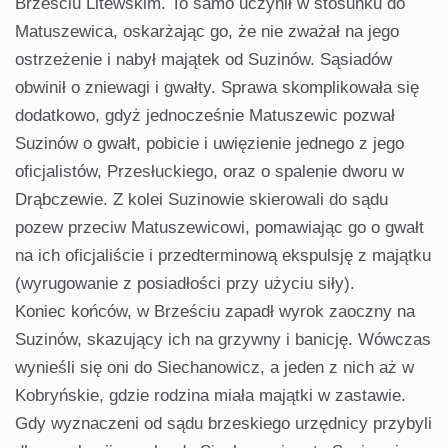
Brześciu Litewskim. To samo uczynił w stosunku do
Matuszewica, oskarżając go, że nie zważał na jego
ostrzeżenie i nabył majątek od Suzinów. Sąsiadów
obwinił o zniewagi i gwałty. Sprawa skomplikowała się
dodatkowo, gdyż jednocześnie Matuszewic pozwał
Suzinów o gwałt, pobicie i uwięzienie jednego z jego
oficjalistów, Przesłuckiego, oraz o spalenie dworu w
Drąbczewie. Z kolei Suzinowie skierowali do sądu
pozew przeciw Matuszewicowi, pomawiając go o gwałt
na ich oficjaliście i przedterminową ekspulsję z majątku
(wyrugowanie z posiadłości przy użyciu siły).
Koniec końców, w Brześciu zapadł wyrok zaoczny na
Suzinów, skazujący ich na grzywny i banicję. Wówczas
wynieśli się oni do Siechanowicz, a jeden z nich aż w
Kobryńskie, gdzie rodzina miała majątki w zastawie.
Gdy wyznaczeni od sądu brzeskiego urzędnicy przybyli