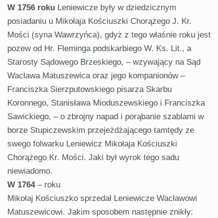
W 1756 roku
Leniewicze były w dziedzicznym
posiadaniu u Mikołaja Kościuszki Chorążego J. Kr.
Mości (syna Wawrzyńca), gdyż z tego właśnie roku jest
pozew od Hr. Fleminga podskarbiego W. Ks. Lit., a
Starosty Sądowego Brzeskiego, – wzywający na Sąd
Wacława Matuszewica oraz jego kompanionów –
Franciszka Sierzputowskiego pisarza Skarbu
Koronnego, Stanisława Mioduszewskiego i Franciszka
Sawickiego, – o zbrojny napad i porąbanie szablami w
borze Stupiczewskim przejeżdżającego tamtędy ze
swego folwarku Leniewicz Mikołaja Kościuszki
Chorążego Kr. Mości. Jaki był wyrok tego sadu
niewiadomo.
W 1764
– roku
Mikołaj Kościuszko sprzedał Leniewicze Wacławowi
Matuszewicowi. Jakim sposobem następnie znikły: