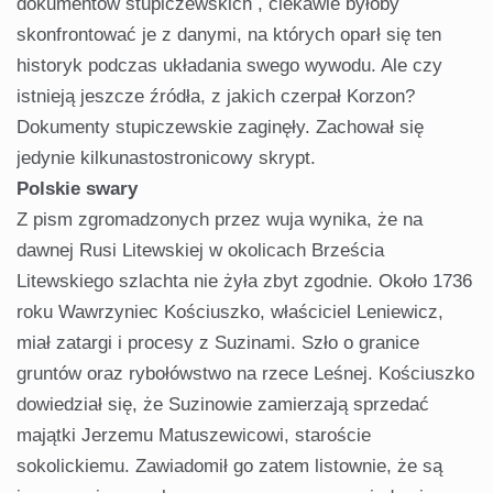
dokumentów stupiczewskich , ciekawie byłoby
skonfrontować je z danymi, na których oparł się ten
historyk podczas układania swego wywodu. Ale czy
istnieją jeszcze źródła, z jakich czerpał Korzon?
Dokumenty stupiczewskie zaginęły. Zachował się
jedynie kilkunastostronicowy skrypt.
Polskie swary
Z pism zgromadzonych przez wuja wynika, że na
dawnej Rusi Litewskiej w okolicach Brześcia
Litewskiego szlachta nie żyła zbyt zgodnie. Około 1736
roku Wawrzyniec Kościuszko, właściciel Leniewicz,
miał zatargi i procesy z Suzinami. Szło o granice
gruntów oraz rybołówstwo na rzece Leśnej. Kościuszko
dowiedział się, że Suzinowie zamierzają sprzedać
majątki Jerzemu Matuszewicowi, staroście
sokolickiemu. Zawiadomił go zatem listownie, że są