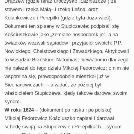
Drączew (gdzie teraz uroczysko „Łaźniszcze”) ze
stawem i rzeką Małą– i rzeką Leśną, oraz
Kolankowicze i Perepiłki (gdzie była duża wieś).
Dokument ten spisany w Stupiczewie; podpisali się
Kościuszkowie jako „zemiane hospodarskije”, a na
świadków wezwali sąsiadów i przyjaciół swoich: P.P.
Nowickiego, Chełstowskiego i Zawadzkiego. Aktykowali
to w Sądzie Brzeskim. Natomiast niewiadomo dlaczego
nie należał do tego działu Mikołaj Fedorowicz; o nim nie
wspomina się, prawdopodobnie mieszkał już w
Siechanowiczach, – a widać, że później był
właścicielem Stupiczewa, kiedy takowe darował swoim
synom.
W roku 1624
– (dokument po rusku i po polsku)
Mikołaj Fedorowicz Kościuszko zapisał i darował
schedę swoją na Stupiczewie i Perepiłkach – synom