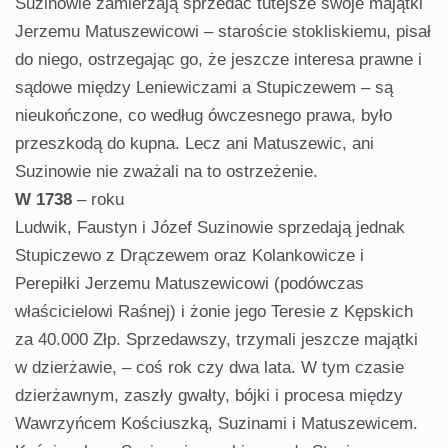
Suzinowie zamierzają sprzedać tutejsze swoje majątki
Jerzemu Matuszewicowi – staroście stokliskiemu, pisał
do niego, ostrzegając go, że jeszcze interesa prawne i
sądowe między Leniewiczami a Stupiczewem – są
nieukończone, co według ówczesnego prawa, było
przeszkodą do kupna. Lecz ani Matuszewic, ani
Suzinowie nie zważali na to ostrzeżenie.
W 1738
– roku
Ludwik, Faustyn i Józef Suzinowie sprzedają jednak
Stupiczewo z Drączewem oraz Kolankowicze i
Perepiłki Jerzemu Matuszewicowi (podówczas
właścicielowi Raśnej) i żonie jego Teresie z Kępskich
za 40.000 Złp. Sprzedawszy, trzymali jeszcze majątki
w dzierżawie, – coś rok czy dwa lata. W tym czasie
dzierżawnym, zaszły gwałty, bójki i procesa między
Wawrzyńcem Kościuszką, Suzinami i Matuszewicem.