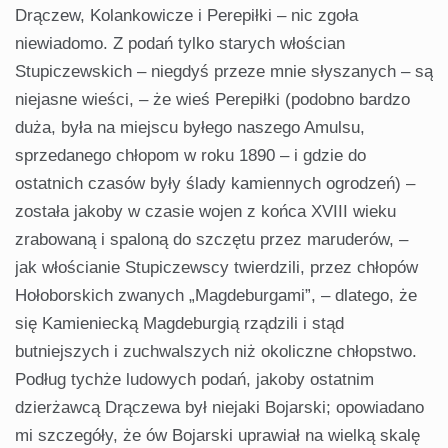
Drączew, Kolankowicze i Perepiłki – nic zgoła
niewiadomo. Z podań tylko starych włościan
Stupiczewskich – niegdyś przeze mnie słyszanych – są
niejasne wieści, – że wieś Perepiłki (podobno bardzo
duża, była na miejscu byłego naszego Amulsu,
sprzedanego chłopom w roku 1890 – i gdzie do
ostatnich czasów były ślady kamiennych ogrodzeń) –
została jakoby w czasie wojen z końca XVIII wieku
zrabowaną i spaloną do szczętu przez maruderów, –
jak włościanie Stupiczewscy twierdzili, przez chłopów
Hołoborskich zwanych „Magdeburgami”, – dlatego, że
się Kamieniecką Magdeburgią rządzili i stąd
butniejszych i zuchwalszych niż okoliczne chłopstwo.
Podług tychże ludowych podań, jakoby ostatnim
dzierżawcą Drączewa był niejaki Bojarski; opowiadano
mi szczegóły, że ów Bojarski uprawiał na wielką skalę