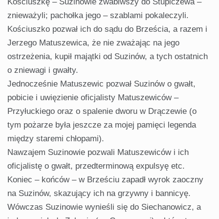
Kościuszkę – Suzinowie zwabiwszy do Stupiczewa –
znieważyli; pachołka jego – szablami pokaleczyli.
Kościuszko pozwał ich do sądu do Brześcia, a razem i
Jerzego Matuszewica, że nie zważając na jego
ostrzeżenia, kupił majątki od Suzinów, a tych ostatnich
o zniewagi i gwałty.
Jednocześnie Matuszewic pozwał Suzinów o gwałt,
pobicie i uwięzienie oficjalisty Matuszewiców –
Przyłuckiego oraz o spalenie dworu w Drączewie (o
tym pożarze była jeszcze za mojej pamięci legenda
między staremi chłopami).
Nawzajem Suzinowie pozwali Matuszewiców i ich
oficjalistę o gwałt, przedterminową expulsyę etc.
Koniec – końców – w Brześciu zapadł wyrok zaoczny
na Suzinów, skazujący ich na grzywny i bannicyę.
Wówczas Suzinowie wynieśli się do Siechanowicz, a