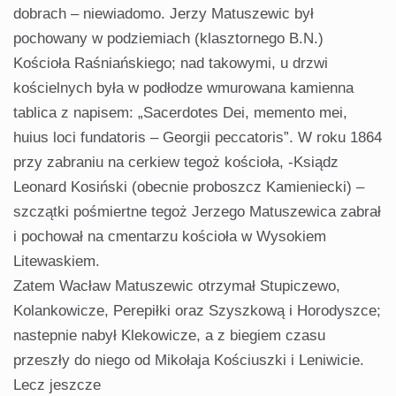
dobrach – niewiadomo. Jerzy Matuszewic był
pochowany w podziemiach (klasztornego B.N.)
Kościoła Raśniańskiego; nad takowymi, u drzwi
kościelnych była w podłodze wmurowana kamienna
tablica z napisem: „Sacerdotes Dei, memento mei,
huius loci fundatoris – Georgii peccatoris”. W roku 1864
przy zabraniu na cerkiew tegoż kościoła, -Ksiądz
Leonard Kosiński (obecnie proboszcz Kamieniecki) –
szczątki pośmiertne tegoż Jerzego Matuszewica zabrał
i pochował na cmentarzu kościoła w Wysokiem
Litewaskiem.
Zatem Wacław Matuszewic otrzymał Stupiczewo,
Kolankowicze, Perepiłki oraz Szyszkową i Horodyszce;
nastepnie nabył Klekowicze, a z biegiem czasu
przeszły do niego od Mikołaja Kościuszki i Leniwicie.
Lecz jeszcze