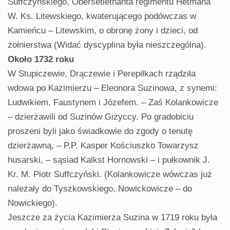
Suffczyńskiego, Obersetletnanta regimentu Hetmana
W. Ks. Litewskiego, kwaterującego podówczas w
Kamieńcu – Litewskim, o obronę żony i dzieci, od
żołnierstwa (Widać dyscyplina była nieszczególna).
Około 1732 roku
W Stupiczewie, Drączewie i Perepiłkach rządziła
wdowa po Kazimierzu – Eleonora Suzinowa, z synemi:
Ludwikiem, Faustynem i Józefem. – Zaś Kolankowicze
– dzierżawili od Suzinów Giżyccy. Po gradobiciu
proszeni byli jako świadkowie do zgody o tenutę
dzierżawną, – P.P. Kasper Kościuszko Towarzysz
husarski, – sąsiad Kalkst Hornowski – i pułkownik J.
Kr. M. Piotr Suffczyński. (Kolankowicze wówczas już
należały do Tyszkowskiego, Nowickowicze – do
Nowickiego).
Jeszcze za życia Kazimierza Suzina w 1719 roku była