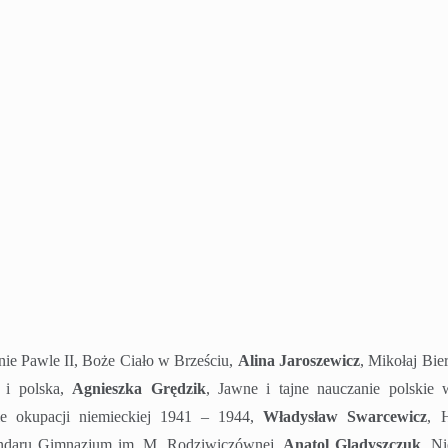
ie Pawle II, Boże Ciało w Brześciu,
Alina Jaroszewicz
, Mikołaj Bie
 i polska,
Agnieszka Grędzik
, Jawne i tajne nauczanie polskie 
ie okupacji niemieckiej 1941 – 1944,
Władysław Swarcewicz
, H
andaru Gimnazjum im. M. Rodziwiczównej,
Anatol Gladyszczuk
, N