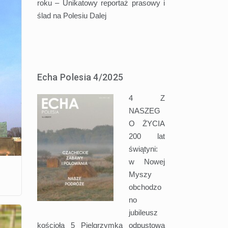
roku – Unikatowy reportaż prasowy i
ślad na Polesiu
Dalej
Echa Polesia 4/2025
4 Z
NASZEG
O ŻYCIA
200 lat
świątyni:
w Nowej
Myszy
obchodzo
no
jubileusz
kościoła 5 Pielgrzymka odpustowa