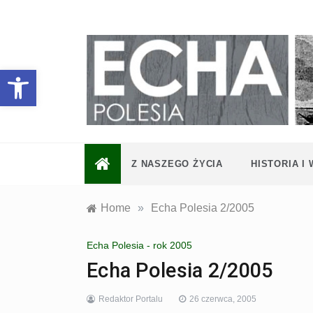
Skip
to
content
Otwórz pasek narzędzi
Z NASZEGO ŻYCIA
HISTORIA I
Home
»
Echa Polesia 2/2005
Echa Polesia - rok 2005
Echa Polesia 2/2005
Redaktor Portalu
26 czerwca, 2005