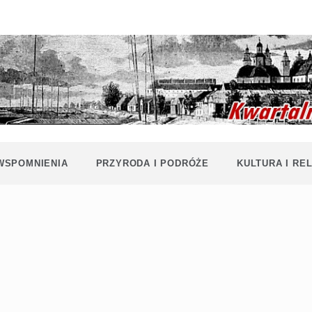
Historia i
Echa
współczesność
Polaków na
Polesiu.
Polesia
Przyroda,
zabytki, kultura
i wspomnienia
z Polesia.
 WSPOMNIENIA
PRZYRODA I PODRÓŻE
KULTURA I REL