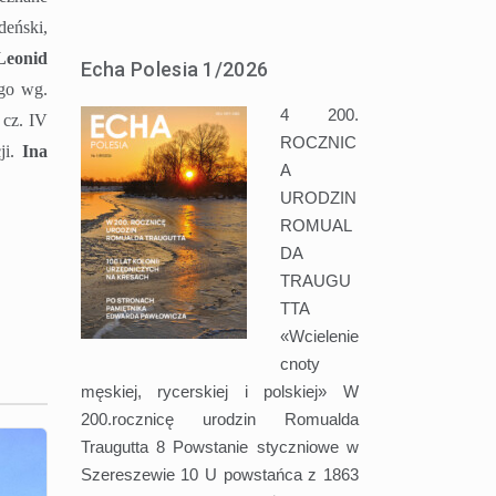
deński,
Leonid
Echa Polesia 1/2026
go wg.
4 200.
 cz. IV
ROCZNIC
ji.
Ina
A
URODZIN
ROMUAL
DA
TRAUGU
TTA
«Wcielenie
cnoty
męskiej, rycerskiej i polskiej» W
200.rocznicę urodzin Romualda
Traugutta 8 Powstanie styczniowe w
Szereszewie 10 U powstańca z 1863