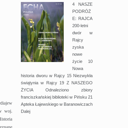
4 NASZE
PODRÓŻ
E: RAJCA
200-letni
dwór w
Rajcy
zyska
nowe
życie 10
Nowa
historia dworu w Rajcy 15 Niezwykła
świątynia w Rajcy 19 Z NASZEGO
ŻYCIA Odnaleziono zbiory
franciszkańskiej biblioteki w Pińsku 21
rdiajew
Apteka Łajewskiego w Baranowiczach
w woj.
Dalej
istoria
ieznane