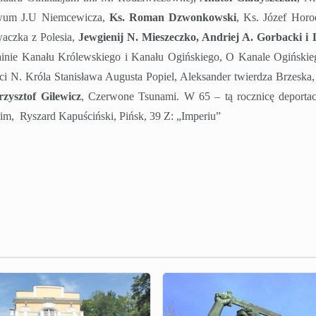
hiwum J.U Niemcewicza,
Ks. Roman Dzwonkowski
, Ks. Józef Horo
aczka z Polesia,
Jewgienij N. Mieszeczko, Andriej A. Gorbacki i 
nie Kanału Królewskiego i Kanału Ogińskiego, O Kanale Ogińskie
ci N. Króla Stanisława Augusta Popiel, Aleksander twierdza Brzeska,
rzysztof Gilewicz
, Czerwone Tsunami. W 65 – tą rocznicę deportac
im,
Ryszard Kapuściński, Pińsk, 39 Z: „Imperiu”