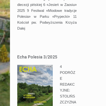
diecezji pińskiej 6 «Jesień w Zaosiu»
2025 9 Festiwal «Miodowe tradycje
Polesia» w Parku «Prypecki» 11
Kościoł pw. Podwyższenia Krzyża
Dalej
Echa Polesia 3/2025
4
PODRÓZ
E
REDAKC
YJNE:
STOLIŃS
ZCZYZNA