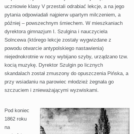
uczniowie klasy V przestali odrabiać lekcje, a na jego
pytania odpowiadali najpierw upartym milczeniem, a
później – powszechnym śmiechem. W mieszkaniach
dyrektora gimnazjum I. Szulgina i nauczyciela
Solncewa (którego lekcje zostały wygwizdane z
powodu otwarcie antypolskiego nastawienia)
niejednokrotnie w nocy wybijano szyby, urządzano tzw.
kocią muzykę. Dyrektor Szulgin po licznych
skandalach został zmuszony do opuszczenia Pińska, a
przy wsiadaniu na parowiec młodzież żegnała go
szczuciem i znieważającymi wyzwiskami.
Pod koniec
1862 roku
na