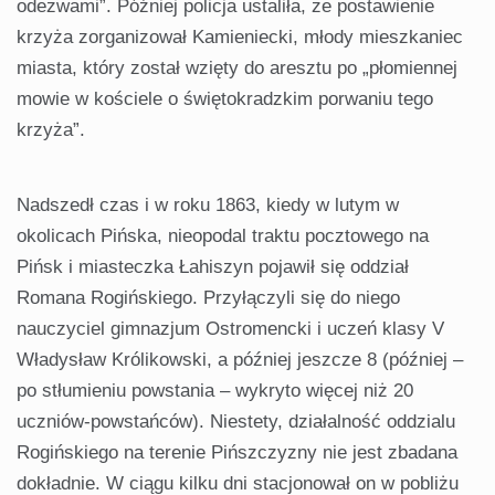
odezwami”. Później policja ustaliła, że postawienie
krzyża zorganizował Kamieniecki, młody mieszkaniec
miasta, który został wzięty do aresztu po „płomiennej
mowie w kościele o świętokradzkim porwaniu tego
krzyża”.
Nadszedł czas i w roku 1863, kiedy w lutym w
okolicach Pińska, nieopodal traktu pocztowego na
Pińsk i miasteczka Łahiszyn pojawił się oddział
Romana Rogińskiego. Przyłączyli się do niego
nauczyciel gimnazjum Ostromencki i uczeń klasy V
Władysław Królikowski, a później jeszcze 8 (później –
po stłumieniu powstania – wykryto więcej niż 20
uczniów-powstańców). Niestety, działalność oddzialu
Rogińskiego na terenie Pińszczyzny nie jest zbadana
dokładnie. W ciągu kilku dni stacjonował on w pobliżu