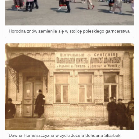
Horodna znów zamieniła się w stolicę poleskiego garncarstwa
Dawna Homelszczyzna w życiu Józefa Bohdana Skarbek