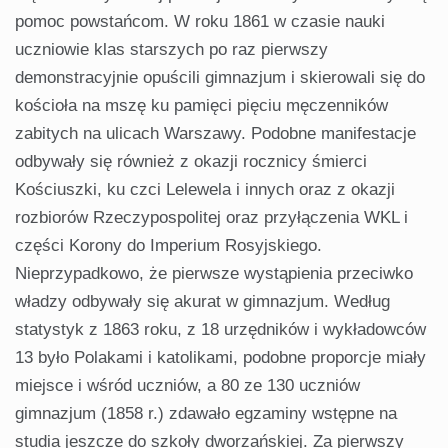
pomoc powstańcom. W roku 1861 w czasie nauki
uczniowie klas starszych po raz pierwszy
demonstracyjnie opuścili gimnazjum i skierowali się do
kościoła na mszę ku pamięci pięciu męczenników
zabitych na ulicach Warszawy. Podobne manifestacje
odbywały się również z okazji rocznicy śmierci
Kościuszki, ku czci Lelewela i innych oraz z okazji
rozbiorów Rzeczypospolitej oraz przyłączenia WKL i
części Korony do Imperium Rosyjskiego.
Nieprzypadkowo, że pierwsze wystąpienia przeciwko
władzy odbywały się akurat w gimnazjum. Według
statystyk z 1863 roku, z 18 urzędników i wykładowców
13 było Polakami i katolikami, podobne proporcje miały
miejsce i wśród uczniów, a 80 ze 130 uczniów
gimnazjum (1858 r.) zdawało egzaminy wstępne na
studia jeszcze do szkoły dworzańskiej. Za pierwszy