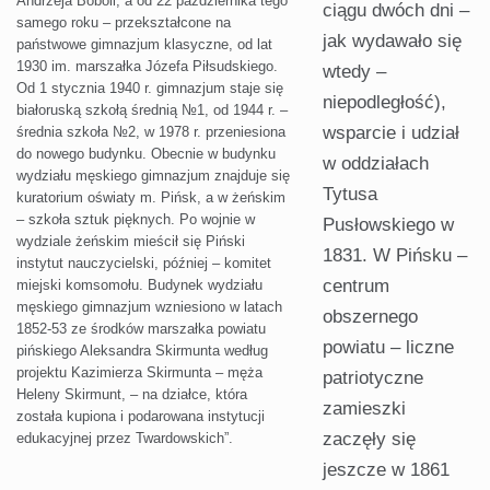
Andrzeja Boboli, a od 22 października tego
ciągu dwóch dni –
samego roku – przekształcone na
jak wydawało się
państwowe gimnazjum klasyczne, od lat
1930 im. marszałka Józefa Piłsudskiego.
wtedy –
Od 1 stycznia 1940 r. gimnazjum staje się
niepodległość),
białoruską szkołą średnią №1, od 1944 r. –
wsparcie i udział
średnia szkoła №2, w 1978 r. przeniesiona
do nowego budynku. Obecnie w budynku
w oddziałach
wydziału męskiego gimnazjum znajduje się
Tytusa
kuratorium oświaty m. Pińsk, a w żeńskim
– szkoła sztuk pięknych. Po wojnie w
Pusłowskiego w
wydziale żeńskim mieścił się Piński
1831. W Pińsku –
instytut nauczycielski, później – komitet
centrum
miejski komsomołu. Budynek wydziału
męskiego gimnazjum wzniesiono w latach
obszernego
1852-53 ze środków marszałka powiatu
powiatu – liczne
pińskiego Aleksandra Skirmunta według
projektu Kazimierza Skirmunta – męża
patriotyczne
Heleny Skirmunt, – na działce, która
zamieszki
została kupiona i podarowana instytucji
zaczęły się
edukacyjnej przez Twardowskich”.
jeszcze w 1861