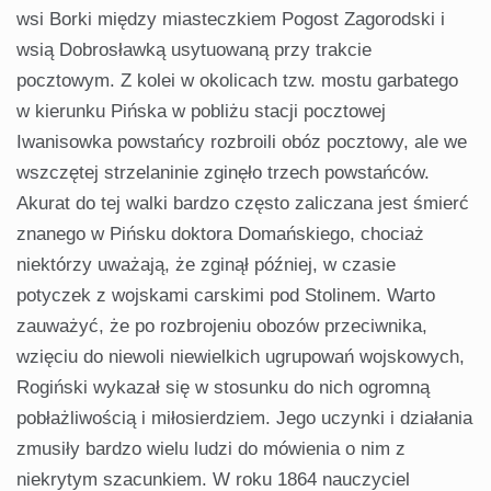
wsi Borki między miasteczkiem Pogost Zagorodski i
wsią Dobrosławką usytuowaną przy trakcie
pocztowym. Z kolei w okolicach tzw. mostu garbatego
w kierunku Pińska w pobliżu stacji pocztowej
Iwanisowka powstańcy rozbroili obóz pocztowy, ale we
wszczętej strzelaninie zginęło trzech powstańców.
Akurat do tej walki bardzo często zaliczana jest śmierć
znanego w Pińsku doktora Domańskiego, chociaż
niektórzy uważają, że zginął później, w czasie
potyczek z wojskami carskimi pod Stolinem. Warto
zauważyć, że po rozbrojeniu obozów przeciwnika,
wzięciu do niewoli niewielkich ugrupowań wojskowych,
Rogiński wykazał się w stosunku do nich ogromną
pobłażliwością i miłosierdziem. Jego uczynki i działania
zmusiły bardzo wielu ludzi do mówienia o nim z
niekrytym szacunkiem. W roku 1864 nauczyciel