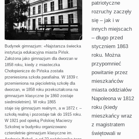
patriotyczne
rozruchy zaczęły
się – jak i w
innych miejscach
– długo przed
styczniem 1863
Budynek gimnazjum: «Najstarsza świecka
instytucja edukacyjna miasta Pińsk.
roku. Można
Założona jako gimnazjum dla dworzan w
przypomnieć
1858 roku, kiedy z miasteczka
Chołopienicze do Pińska została
powitanie przez
przeniesiona szkoła parafialna. W 1839 r.
mieszkańców
przemieniona na pięcioletnią szkołę dla
miasta oddziałów
dworzan, w 1858 roku przekształcona na
gimnazjum klasyczne (w 1860 zostaje
Napoleona w 1812
siedmioletnim). W roku 1865
roku (kiedy
staje się gimnazjum realnym, a w 1872 r. –
szkołą realną i pozostaje tak do 1915 roku.
mieszkańcy wraz
W 1921 pod opieką Polskiej Macierzy
z magistratem
Szkolnej w budynku organizowano
świętowali w
czteroletnie gimnazjum klasyczne im.