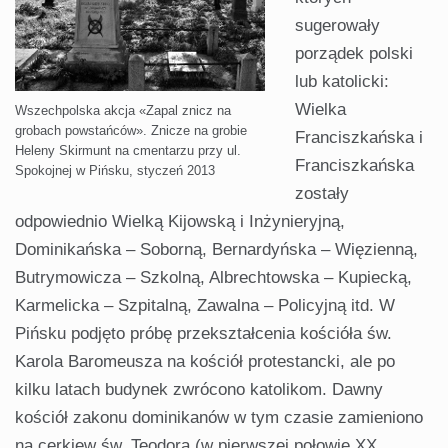
sugerowały
porządek polski
lub katolicki:
Wielka
Wszechpolska akcja «Zapal znicz na
grobach powstańców». Znicze na grobie
Franciszkańska i
Heleny Skirmunt na cmentarzu przy ul.
Franciszkańska
Spokojnej w Pińsku, styczeń 2013
zostały
odpowiednio Wielką Kijowską i Inżynieryjną,
Dominikańska – Soborną, Bernardyńska – Więzienną,
Butrymowicza – Szkolną, Albrechtowska – Kupiecką,
Karmelicka – Szpitalną, Zawalna – Policyjną itd. W
Pińsku podjęto próbę przekształcenia kościóła św.
Karola Baromeusza na kościół protestancki, ale po
kilku latach budynek zwrócono katolikom. Dawny
kościół zakonu dominikanów w tym czasie zamieniono
na cerkiew św. Teodora (w pierwszej połowie XX