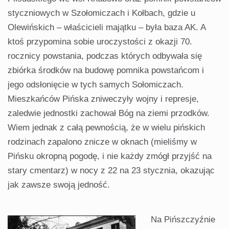
styczniowych w Szołomiczach i Kołbach, gdzie u
Olewińskich – właścicieli majątku – była baza AK. A
ktoś przypomina sobie uroczystości z okazji 70.
rocznicy powstania, podczas których odbywała się
zbiórka środków na budowę pomnika powstańcom i
jego odsłonięcie w tych samych Sołomiczach.
Mieszkańców Pińska zniweczyły wojny i represje,
zaledwie jednostki zachował Bóg na ziemi przodków.
Wiem jednak z całą pewnością, że w wielu pińskich
rodzinach zapalono znicze w oknach (mieliśmy w
Pińsku okropną pogodę, i nie każdy zmógł przyjść na
stary cmentarz) w nocy z 22 na 23 stycznia, okazując
jak zawsze swoją jedność.
Na Pińszczyźnie