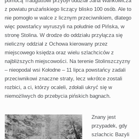
pomocą Trauguttowi przybył oddział Jana Wańkowicza
z powiatu prużańskiego liczący blisko 100 osób. Ale to
nie pomogło w walce z licznym przeciwnikiem, dlatego
więc powstańcy wyruszyli na południe od Pińska, w
stronę Stolina. W drodze do oddziału przyłącza się
nieliczny oddział z Ochowa kierowany przez
miejscowego księdza oraz wielu szlachciców z
najbliższych miejscowości. Na terenie Stolinszczyzny
– nieopodal wsi Kołodne – 11 lipca powstańcy zadali
przeciwnikowi znaczne straty, lecz wkrótce zostali
rozbici, a ci, którzy ocaleli, zdołali ukryć się w
niemożliwych do przebycia pińskich bagnach.
Znany jest
przypadek, gdy
szlachcic Bazyli