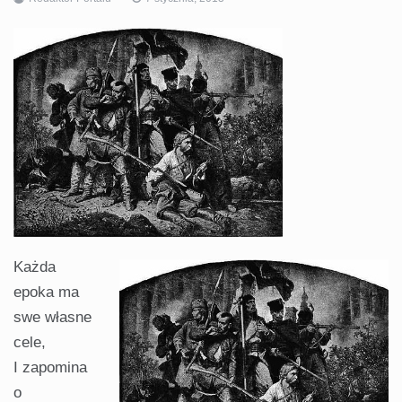
Każda
epoka ma
swe własne
cele,
I zapomina
o