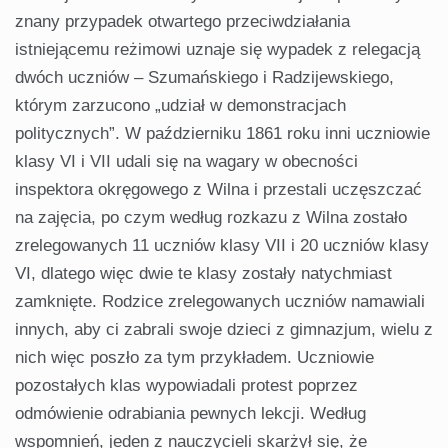
znany przypadek otwartego przeciwdziałania
istniejącemu reżimowi uznaje się wypadek z relegacją
dwóch uczniów – Szumańskiego i Radzijewskiego,
którym zarzucono „udział w demonstracjach
politycznych”. W październiku 1861 roku inni uczniowie
klasy VI i VII udali się na wagary w obecności
inspektora okręgowego z Wilna i przestali uczęszczać
na zajęcia, po czym według rozkazu z Wilna zostało
zrelegowanych 11 uczniów klasy VII i 20 uczniów klasy
VI, dlatego więc dwie te klasy zostały natychmiast
zamknięte. Rodzice zrelegowanych uczniów namawiali
innych, aby ci zabrali swoje dzieci z gimnazjum, wielu z
nich więc poszło za tym przykładem. Uczniowie
pozostałych klas wypowiadali protest poprzez
odmówienie odrabiania pewnych lekcji. Według
wspomnień, jeden z nauczycieli skarżył się, że