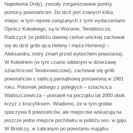
Napoleona Ordy), zostały zorganizowane punkty
pomocy powstańcom. Do dziś jest znanych kilka
miejsc w tym rejonie związanych z tymi wydarzeniami.
Oprócz Kołodnego, są to Woronie, Terebliszcze,
Radczyck (w pobliżu dawnej cerkwi unickiej zachował
się do dziś grób ojca Heleny i męża Hortensji –
Aleksandra, który zmarł przed wybuchem powstania).
W Kołodnem (w tym czasie oddanym w dzierżawę
szlachcicowi Teodorowiczowi), zachował się grób
powstańców z tablicą pamiątkową postawioną w 1981
roku. Potomek jednego z poległych – szlachcica
Wabiszczewicza – postawił na początku lat 2000 obok
krzyż z krucyfiksem. Wiadomo, że w tym grobie
spoczywa 8 powstańców, ale miejscowi wskazują na
jeszcze jedno miejsce pochówku w pobliżu wsi, w gaju.
W Brodczy, w zabranym po powstaniu majątku