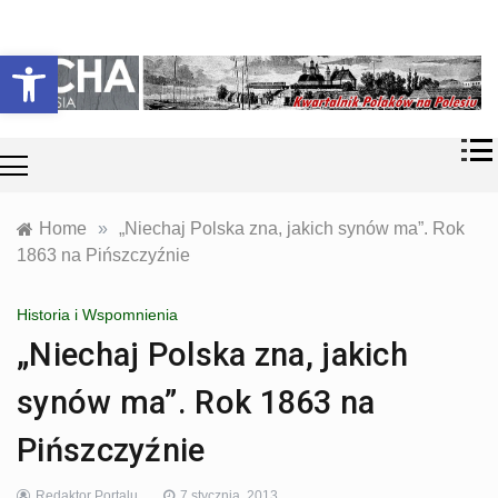
Skip
Historia i
Echa
to
Otwórz pasek narzędzi
współczesność
content
Polaków na
Polesiu.
Polesia
Przyroda,
zabytki, kultura
i wspomnienia
z Polesia.
Home
»
„Niechaj Polska zna, jakich synów ma”. Rok
1863 na Pińszczyźnie
Historia i Wspomnienia
„Niechaj Polska zna, jakich
synów ma”. Rok 1863 na
Pińszczyźnie
Redaktor Portalu
7 stycznia, 2013