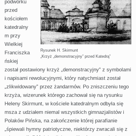
podwórku
przed
kościołem
katedralny
m przy
Wielkiej
Rysunek H. Skirmunt
Franciszka
„Krzyż „demonstracyjny” przed Katedrą”
ńskiej
został postawiony krzyż „demonstracyjny” z symbolami
i napisami rewolucyjnymi, który natychmiast został
„zlikwidowany” przez żandarmów. Po zniszczeniu tego
krzyża, wizerunek którego zachował się na rysunku
Heleny Skirmunt, w kościele katedralnym odbyła się
msza z udziałem niemal wszystkich gimnazjalistów i
Polaków Pińska, na zakończenie której parafianie
„śpiewali hymny patriotyczne, niektórzy zwracali się z