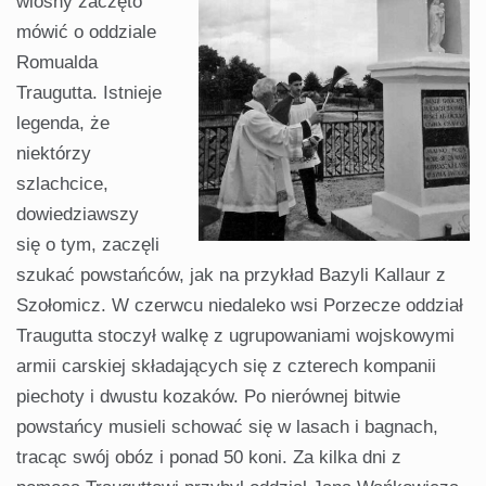
wiosny zaczęto
mówić o oddziale
Romualda
Traugutta. Istnieje
legenda, że
niektórzy
szlachcice,
dowiedziawszy
się o tym, zaczęli
szukać powstańców, jak na przykład Bazyli Kallaur z
Szołomicz. W czerwcu niedaleko wsi Porzecze oddział
Traugutta stoczył walkę z ugrupowaniami wojskowymi
armii carskiej składających się z czterech kompanii
piechoty i dwustu kozaków. Po nierównej bitwie
powstańcy musieli schować się w lasach i bagnach,
tracąc swój obóz i ponad 50 koni. Za kilka dni z