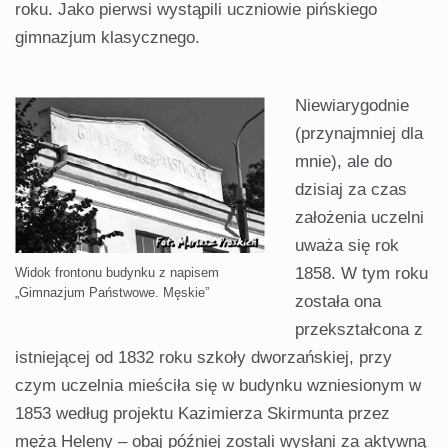
roku. Jako pierwsi wystąpili uczniowie pińskiego
gimnazjum klasycznego.
Niewiarygodnie
(przynajmniej dla
mnie), ale do
dzisiaj za czas
założenia uczelni
uważa się rok
1858. W tym roku
Widok frontonu budynku z napisem
„Gimnazjum Państwowe. Męskie”
została ona
przekształcona z
istniejącej od 1832 roku szkoły dworzańskiej, przy
czym uczelnia mieściła się w budynku wzniesionym w
1853 według projektu Kazimierza Skirmunta przez
męża Heleny – obaj później zostali wysłani za aktywną