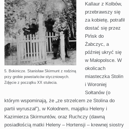
Kallaur z Kolbów,
przebrawszy się
za kobietę, potrafił
dostać się przez
Pińsk do
Żabczyc, a
później ukryć się
w Małopolsce. W
okolicach
5. Bokinicze. Stanisław Skirmunt z rodziną
miasteczka Stolin
przy grobie powstańców styczniowych.
Zdjęcie z początku XX stulecia.
i Woroniej
Sołtanów (o
którym wspominają, że „ze strzelcem ze Stolina do
partii wyruszał”), w Kołodnem, majątku Heleny i
Kazimierza Skirmuntów, oraz Ruchczy (dawną
posiadłością matki Heleny – Hortensji – krewnej siostry