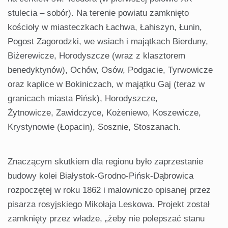
stulecia – sobór). Na terenie powiatu zamknięto
kościoły w miasteczkach Łachwa, Łahiszyn, Łunin,
Pogost Zagorodzki, we wsiach i majątkach Bierduny,
Biżerewicze, Horodyszcze (wraz z klasztorem
benedyktynów), Ochów, Osów, Podgacie, Tyrwowicze
oraz kaplice w Bokiniczach, w majątku Gaj (teraz w
granicach miasta Pińsk), Horodyszcze,
Żytnowicze, Zawidczyce, Kożeniewo, Koszewicze,
Krystynowie (Łopacin), Sosznie, Stoszanach.
Znaczącym skutkiem dla regionu było zaprzestanie
budowy kolei Białystok-Grodno-Pińsk-Dąbrowica
rozpoczętej w roku 1862 i malowniczo opisanej przez
pisarza rosyjskiego Mikołaja Leskowa. Projekt został
zamknięty przez władze, „żeby nie polepszać stanu