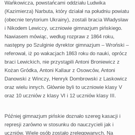
Wańkowicza, powstańcami oddziału Ludwika
(Kazimierza) Narbuta, który działał na południu powiatu
(obecnie terytorium Ukrainy), zostali bracia Władysław
i Nikodem Lewiccy, uczniowie gimnazjum pińskiego.
Nawiasem mówiąc, według rozpraw z 1864 roku,
następny po Szulginie dyrektor gimnazjum – Wroński –
referował, iż po wakacjach 1863 roku do nauki, oprócz
braci Lewickich, nie przystąpili Antoni Broniewicz z
Kożan Gródka, Antoni Kallaur z Osowców, Antoni
Danowski z Winczy, Henryk Dombrowski z Laskowicz
oraz wielu innych. Głównie byli to uczniowie klasy V
oraz 10 uczniów z klasy VI i 12 uczniów klasy III.
Później gimnazjum pińskie doznało szereg kasacji i
represji zarówno w stosunku do nauczycieli jak i
uczniów. Wiele osób zostało zrelegowanych. Na