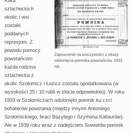
Kilka
szlacheckich
okolic i wsi
zostało
poddanych
represjom. Z
powodu pomocy
Zaproszenie na uroczystości z okazji
powstańcom
odsłonięcia pomnika powstańców, 1933
każda rodzina
rok.
szlachecka z
okolic Szołomicz i Łozicz została opodatkowana (w
wysokości 25 i 10 rubli w złocie odpowiednio). W roku
1933 w Szołomiczach odsłonięto pomnik ku czci
bohaterów powstania (między innymi Antoniego
Szołomickiego, braci Bazylego i Szymona Kallaurów).
Ale w 1939 roku wraz z nadejściem Sowietów pomnik