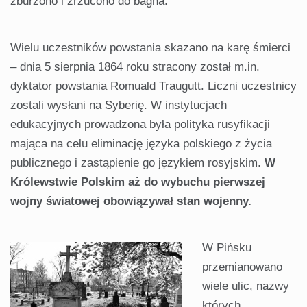
zburzono i zrzucono do bagna.
Wielu uczestników powstania skazano na karę śmierci
– dnia 5 sierpnia 1864 roku stracony został m.in.
dyktator powstania Romuald Traugutt. Liczni uczestnicy
zostali wysłani na Syberię. W instytucjach
edukacyjnych prowadzona była polityka rusyfikacji
mająca na celu eliminację języka polskiego z życia
publicznego i zastąpienie go językiem rosyjskim.
W
Królewstwie Polskim aż do wybuchu pierwszej
wojny światowej obowiązywał stan wojenny.
W Pińsku
przemianowano
wiele ulic, nazwy
których